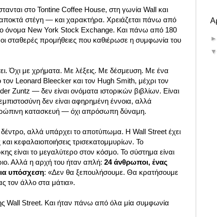
τανται στο Tontine Coffee House, στη γωνία Wall και
ά αποκτά στέγη — και χαρακτήρα. Χρειάζεται πάνω από
Α
 το όνομα New York Stock Exchange. Και πάνω από 180
 οι σταθερές προμήθειες που καθιέρωσε η συμφωνία του
πει. Όχι με χρήματα. Με λέξεις. Με δέσμευση. Με ένα
τον Leonard Bleecker και τον Hugh Smith, μέχρι τον
der Zuntz — δεν είναι ονόματα ιστορικών βιβλίων. Είναι
η εμπιστοσύνη δεν είναι αφηρημένη έννοια, αλλά
νθρώπινη κατασκευή — όχι απρόσωπη δύναμη.
 δέντρο, αλλά υπάρχει το αποτύπωμα. Η Wall Street έχει
 και κεφαλαιοποιήσεις τρισεκατομμυρίων. Το
κης είναι το μεγαλύτερο στον κόσμο. Το σύστημα είναι
ιο. Αλλά η αρχή του ήταν απλή:
24 άνθρωποι, ένας
 μια υπόσχεση
: «Δεν θα ξεπουλήσουμε. Θα κρατήσουμε
νας τον άλλο στα μάτια».
ης Wall Street. Και ήταν πάνω από όλα μία συμφωνία