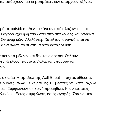
 δεν υπάρχουν πια δημοπράτες, δεν υπάρχουν «ξένοι».
ρά σε outsiders. Δεν το κάνουν από αλαζονεία — το
Η αγορά έχει ήδη τσακιστεί από σπέκουλες και δανεικά
Οικονομικών, Αλεξάντερ Χάμιλτον, αναγκάζεται να
 για να σώσει το σύστημα από κατάρρευση.
λέπουν το μέλλον και δεν τους αρέσει. Θέλουν
ες. Θέλουν, πάνω απ’ όλα, να μπορούν να
λον.
ο σκιώδες «ταμπλό» της Wall Street — όχι σε αίθουσα,
ε οθόνες, αλλά με χειραψίες. Οι μεσίτες δεν κατεβάζουν
άτες. Συμφωνούν σε κοινή προμήθεια. Κι αν κάποιος
ελειώνει. Εκτός συμφώνου, εκτός αγοράς. Σαν να μην
ό