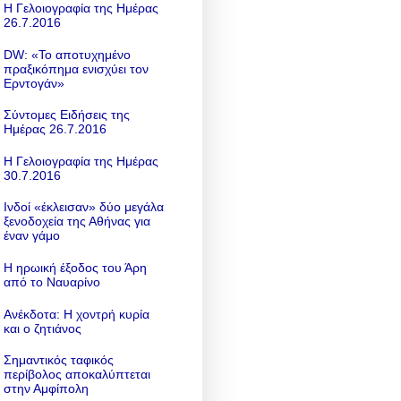
Η Γελοιογραφία της Ημέρας
26.7.2016
DW: «To αποτυχημένο
πραξικόπημα ενισχύει τον
Ερντογάν»
Σύντομες Ειδήσεις της
Ημέρας 26.7.2016
Η Γελοιογραφία της Ημέρας
30.7.2016
Ινδοί «έκλεισαν» δύο μεγάλα
ξενοδοχεία της Αθήνας για
έναν γάμο
Η ηρωική έξοδος του Άρη
από το Ναυαρίνο
Ανέκδοτα: Η χοντρή κυρία
και ο ζητιάνος
Σημαντικός ταφικός
περίβολος αποκαλύπτεται
στην Αμφίπολη