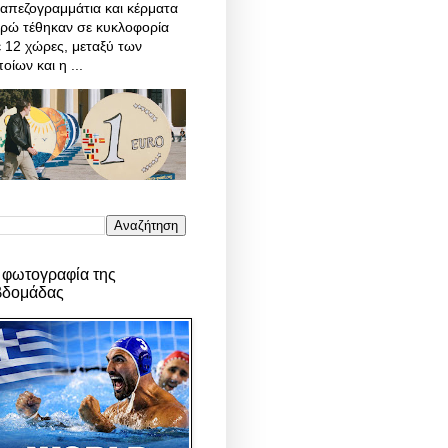
απεζογραμμάτια και κέρματα
υρώ τέθηκαν σε κυκλοφορία
 12 χώρες, μεταξύ των
οίων και η ...
 φωτογραφία της
βδομάδας