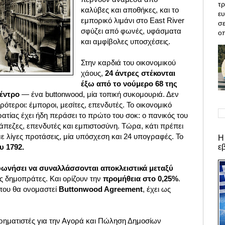
τρ
καλύβες και αποθήκες, και το
ε
εμπορικό λιμάνι στο East River
σε
σφύζει από φωνές, υφάσματα
οπ
και αμφίβολες υποσχέσεις.
Στην καρδιά του οικονομικού
χάους,
24 άντρες στέκονται
έξω από το νούμερο 68 της
δέντρο
— ένα buttonwood, μία τοπική συκομουριά.
Δεν
χυρότεροι: έμποροι, μεσίτες, επενδυτές. Το οικονομικό
τίας έχει ήδη περάσει το πρώτο του σοκ: ο πανικός του
ράπεζες, επενδυτές και εμπιστοσύνη. Τώρα, κάτι πρέπει
 με λίγες προτάσεις, μία υπόσχεση και 24 υπογραφές. Το
Η
ε
υ 1792.
ωνήσει να συναλλάσσονται αποκλειστικά μεταξύ
υς δημοπράτες. Και ορίζουν την
προμήθεια στο 0,25%
.
 που θα ονομαστεί
Buttonwood Agreement
, έχει ως
Χρηματιστές για την Αγορά και Πώληση Δημοσίων