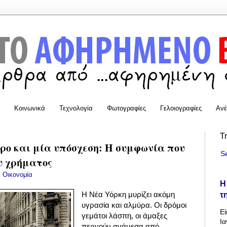
Κοινωνικά
Τεχνολογία
Φωτογραφίες
Γελοιογραφίες
Ανέ
T
τρο και μία υπόσχεση: Η συμφωνία που
S
υ χρήματος
:
Οικονομία
Η
τ
Η Νέα Υόρκη μυρίζει ακόμη
υγρασία και αλμύρα. Οι δρόμοι
Εί
γεμάτοι λάσπη, οι άμαξες
Ια
περνούν ανάμεσα από