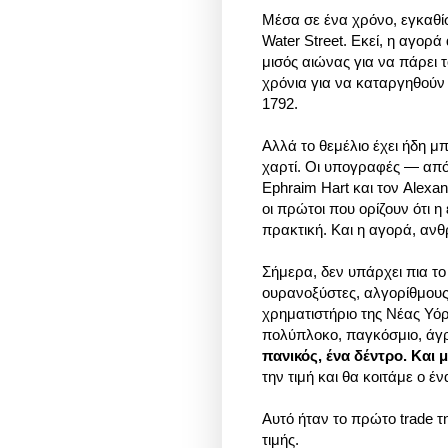
Μέσα σε ένα χρόνο, εγκαθίσ
Water Street. Εκεί, η αγορ
μισός αιώνας για να πάρει
χρόνια για να καταργηθούν
1792.
Αλλά το θεμέλιο έχει ήδη μ
χαρτί. Οι υπογραφές — από 
Ephraim Hart και τον Alexan
οι πρώτοι που ορίζουν ότι 
πρακτική. Και η αγορά, α
Σήμερα, δεν υπάρχει πια το
ουρανοξύστες, αλγορίθμους
χρηματιστήριο της Νέας Υόρ
πολύπλοκο, παγκόσμιο, άγρ
πανικός, ένα δέντρο. Και
την τιμή και θα κοιτάμε ο έ
Αυτό ήταν το πρώτο trade τ
τιμής.