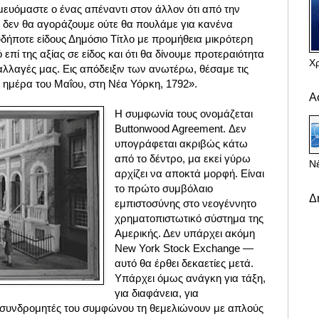
μευόμαστε ο ένας απέναντι στον άλλον ότι από την
 δεν θα αγοράζουμε ούτε θα πουλάμε για κανένα
ποτε είδους Δημόσιο Τίτλο με προμήθεια μικρότερη
 επί της αξίας σε είδος και ότι θα δίνουμε προτεραιότητα
Χ
αλλαγές μας. Εις απόδειξιν των ανωτέρω, θέσαμε τις
 ημέρα του Μαΐου, στη Νέα Υόρκη, 1792».
Α
Η συμφωνία τους ονομάζεται
Buttonwood Agreement. Δεν
υπογράφεται ακριβώς κάτω
από το δέντρο, μα εκεί γύρω
Νέ
αρχίζει να αποκτά μορφή. Είναι
το πρώτο συμβόλαιο
Δ
εμπιστοσύνης στο νεογέννητο
χρηματοπιστωτικό σύστημα της
Αμερικής. Δεν υπάρχει ακόμη
New York Stock Exchange —
αυτό θα έρθει δεκαετίες μετά.
Υπάρχει όμως ανάγκη για τάξη,
για διαφάνεια, για
24 συνδρομητές του συμφώνου τη θεμελιώνουν με απλούς