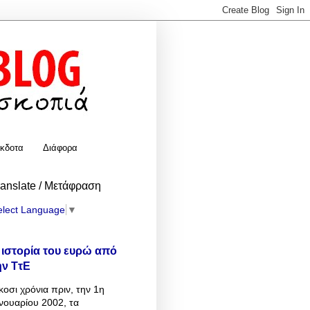
κδοτα
Διάφορα
ranslate / Μετάφραση
elect Language
▼
 ιστορία του ευρώ από
ην ΤτΕ
κοσι χρόνια πριν, την 1η
νουαρίου 2002, τα