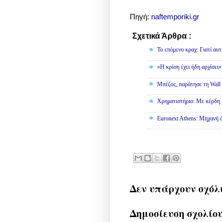
Πηγή:
naftemporiki.gr
Σχετικά Άρθρα :
Οικονομία
To επόμενο κραχ: Γιατί αυτ
«Η κρίση έχει ήδη αρχίσει
Μπέζος, παράτησε τη Wall S
Χρηματιστήριο: Με κέρδη 
Euronext Athens: Μηχανή 
Δεν υπάρχουν σχόλ
Δημοσίευση σχολίο