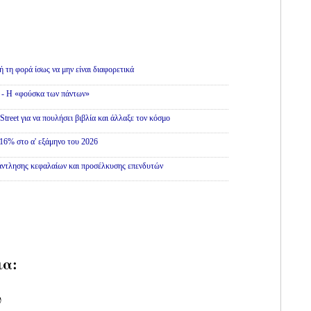
ή τη φορά ίσως να μην είναι διαφορετικά
» - Η «φούσκα των πάντων»
treet για να πουλήσει βιβλία και άλλαξε τον κόσμο
16% στο α' εξάμηνο του 2026
άντλησης κεφαλαίων και προσέλκυσης επενδυτών
ια:
υ