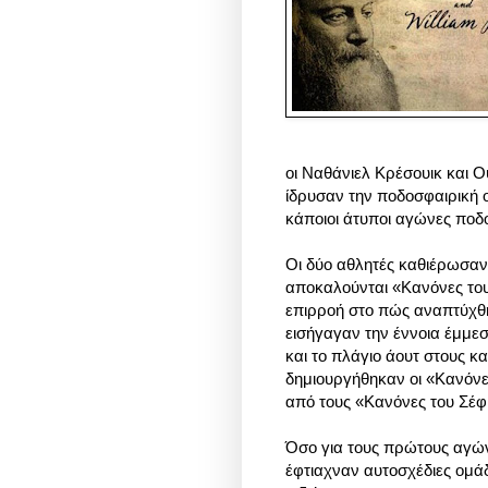
οι Ναθάνιελ Κρέσουικ και 
ίδρυσαν την ποδοσφαιρική ο
κάποιοι άτυποι αγώνες ποδ
Οι δύο αθλητές καθιέρωσαν 
αποκαλούνται «Κανόνες του Σ
επιρροή στο πώς αναπτύχθ
εισήγαγαν την έννοια έμμε
και το πλάγιο άουτ στους κα
δημιουργήθηκαν οι «Κανόνες
από τους «Κανόνες του Σέφ
Όσο για τους πρώτους αγών
έφτιαχναν αυτοσχέδιες ομά