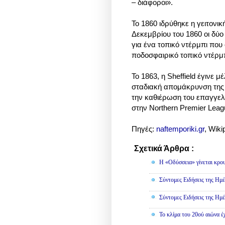
– διάφοροι».
Το 1860 ιδρύθηκε η γειτονικ
Δεκεμβρίου του 1860 οι δύο
για ένα τοπικό ντέρμπι που
ποδοσφαιρικό τοπικό ντέρμ
Το 1863, η Sheffield έγινε 
σταδιακή απομάκρυνση της
την καθιέρωση του επαγγελμ
στην Northern Premier Lea
Πηγές:
naftemporiki.gr
, Wiki
Σχετικά Άρθρα :
Κοινωνικά
Η «Οδύσσεια» γίνεται κρου
Σύντομες Ειδήσεις της Ημέ
Σύντομες Ειδήσεις της Ημέ
Το κλίμα του 20ού αιώνα έ