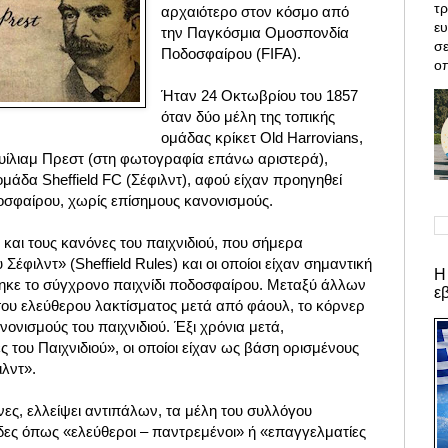
τρ
αρχαιότερο στον κόσμο από
ε
την Παγκόσμια Ομοσπονδία
σε
Ποδοσφαίρου (FIFA).
οπ
Ήταν 24 Οκτωβρίου του 1857
όταν δύο μέλη
της τοπικής
ομάδας κρίκετ Old Harrovians,
Ουίλιαμ Πρεστ (στη φωτογραφία επάνω αριστερά),
μάδα Sheffield FC (Σέφιλντ), αφού είχαν προηγηθεί
οσφαίρου, χωρίς επίσημους κανονισμούς.
και τους κανόνες του παιχνιδιού, που σήμερα
έφιλντ» (Sheffield Rules) και οι οποίοι είχαν σημαντική
Η
ηκε το σύγχρονο παιχνίδι ποδοσφαίρου. Μεταξύ άλλων
ε
σου ελεύθερου λακτίσματος μετά από φάουλ, το κόρνερ
νονισμούς του παιχνιδιού. Έξι χρόνια μετά,
 του Παιχνιδιού», οι οποίοι είχαν ως βάση ορισμένους
ιλντ».
ες, ελλείψει αντιπάλων, τα μέλη του συλλόγου
δες όπως «ελεύθεροι – παντρεμένοι» ή «επαγγελματίες