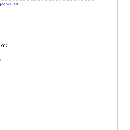
ρας 6/8/2026
ια:
υ