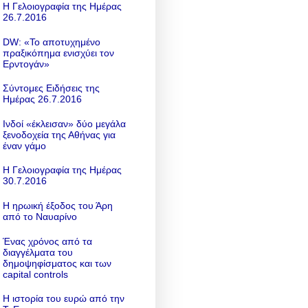
Η Γελοιογραφία της Ημέρας
26.7.2016
DW: «To αποτυχημένο
πραξικόπημα ενισχύει τον
Ερντογάν»
Σύντομες Ειδήσεις της
Ημέρας 26.7.2016
Ινδοί «έκλεισαν» δύο μεγάλα
ξενοδοχεία της Αθήνας για
έναν γάμο
Η Γελοιογραφία της Ημέρας
30.7.2016
Η ηρωική έξοδος του Άρη
από το Ναυαρίνο
Ένας χρόνος από τα
διαγγέλματα του
δημοψηφίσματος και των
capital controls
Η ιστορία του ευρώ από την