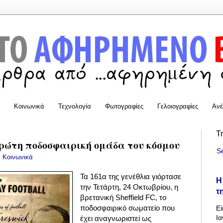
Κοινωνικά
Τεχνολογία
Φωτογραφίες
Γελοιογραφίες
Ανέ
T
πρώτη ποδοσφαιρική ομάδα του κόσμου
S
:
Κοινωνικά
Τα 161α της γενέθλια γιόρτασε
Η
την Τετάρτη, 24 Οκτωβρίου, η
τ
βρετανική Sheffield FC, το
ποδοσφαιρικό σωματείο που
Εί
Ια
έχει αναγνωριστεί ως