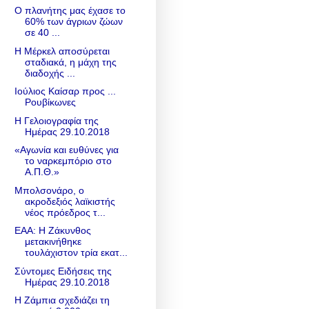
Ο πλανήτης μας έχασε το
60% των άγριων ζώων
σε 40 ...
Η Μέρκελ αποσύρεται
σταδιακά, η μάχη της
διαδοχής ...
Ιούλιος Καίσαρ προς ...
Ρουβίκωνες
Η Γελοιογραφία της
Ημέρας 29.10.2018
«Αγωνία και ευθύνες για
το ναρκεμπόριο στο
Α.Π.Θ.»
Μπολσονάρο, ο
ακροδεξιός λαϊκιστής
νέος πρόεδρος τ...
ΕΑΑ: Η Ζάκυνθος
μετακινήθηκε
τουλάχιστον τρία εκατ...
Σύντομες Ειδήσεις της
Ημέρας 29.10.2018
Η Ζάμπια σχεδιάζει τη