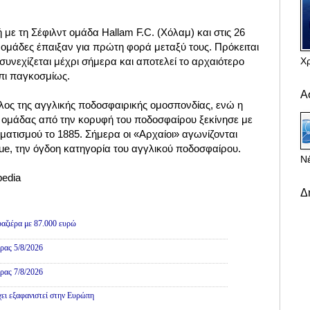
ή με τη Σέφιλντ ομάδα Hallam F.C. (Χόλαμ) και στις 26
 ομάδες έπαιξαν για πρώτη φορά μεταξύ τους. Πρόκειται
Χ
 συνεχίζεται μέχρι σήμερα και αποτελεί το αρχαιότερο
πι παγκοσμίως.
Α
μέλος της αγγλικής ποδοσφαιρικής ομοσπονδίας, ενώ η
 ομάδας από την κορυφή του ποδοσφαίρου ξεκίνησε με
ατισμού το 1885. Σήμερα οι «Αρχαίοι» αγωνίζονται
gue, την όγδοη κατηγορία του αγγλικού ποδοσφαίρου.
Νέ
pedia
Δ
αζιέρα με 87.000 ευρώ
ρας 5/8/2026
ρας 7/8/2026
χει εξαφανιστεί στην Ευρώπη