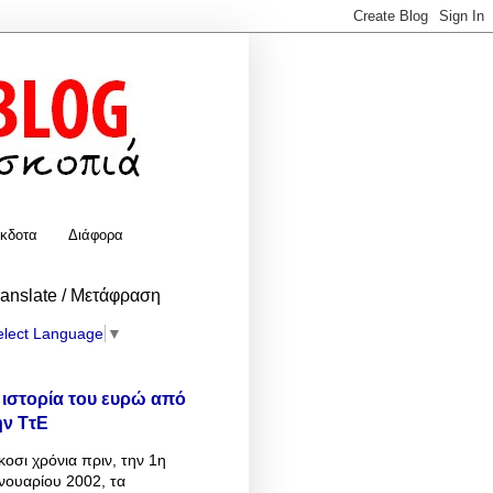
κδοτα
Διάφορα
ranslate / Μετάφραση
elect Language
▼
 ιστορία του ευρώ από
ην ΤτΕ
κοσι χρόνια πριν, την 1η
νουαρίου 2002, τα