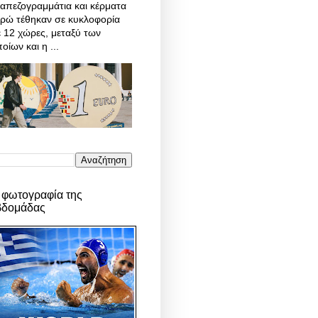
απεζογραμμάτια και κέρματα
υρώ τέθηκαν σε κυκλοφορία
 12 χώρες, μεταξύ των
οίων και η ...
 φωτογραφία της
βδομάδας