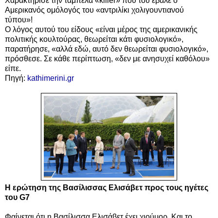
Χαρακτήρισε την ταμπέλα «killer» που του έβαλε ο
Αμερικανός ομόλογός του «αντριλίκι χολιγουντιανού
τύπου»!
Ο λόγος αυτού του είδους «είναι μέρος της αμερικανικής
πολιτικής κουλτούρας, θεωρείται κάτι φυσιολογικό»,
παρατήρησε, «αλλά εδώ, αυτό δεν θεωρείται φυσιολογικό»,
πρόσθεσε. Σε κάθε περίπτωση, «δεν με ανησυχεί καθόλου»
είπε.
Πηγή:
kathimerini.gr
Η ερώτηση της Βασίλισσας Ελισάβετ προς τους ηγέτες
του G7
Φαίνεται ότι η Βασίλισσα Ελισάβετ έχει χιούμορ. Και το