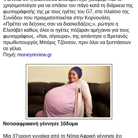
χρησιμοποίησε για να σπάσει τον πάγο κατά τη διάρκεια της
φωτογράφισής της με τους ηγέτες του G7, στο πλαίσιο της
Συνόδου που πραγματοποιείται στην Κορνουάλη.
«Πρέπει να δείχνεις σαν να διασκεδάζεις;», ρώτησε η
Ελισάβετ καθώς όλοι οι ηγέτες πόζαραν αμήχανοι για τους
φωτογράφους. «Ναι, σίγουρα», της απάντησε ο Βρετανός
πρωθυπουργός Μπόρις Τζόνσον, πριν όλοι να ξεσπάσουν
σε γέλια.
Πηγή:
moneyreview.gr
Νοτιοαφρικανή γέννησε 10δυμα
Μία 37χρονη γυναίκα από τη Νότια Αφρική γέννησε όχι