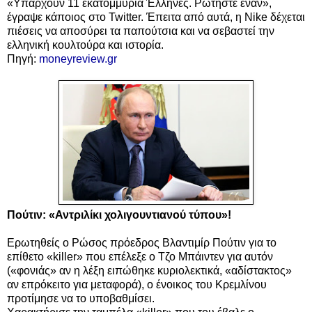
«Υπάρχουν 11 εκατομμύρια Έλληνες. Ρωτήστε έναν»,
έγραψε κάποιος στο Twitter. Έπειτα από αυτά, η Nike δέχεται
πιέσεις να αποσύρει τα παπούτσια και να σεβαστεί την
ελληνική κουλτούρα και ιστορία.
Πηγή:
moneyreview.gr
Πούτιν: «Αντριλίκι χολιγουντιανού τύπου»!
Ερωτηθείς ο Ρώσος πρόεδρος Βλαντιμίρ Πούτιν για το
επίθετο «killer» που επέλεξε ο Τζο Μπάιντεν για αυτόν
(«φονιάς» αν η λέξη ειπώθηκε κυριολεκτικά, «αδίστακτος»
αν επρόκειτο για μεταφορά), ο ένοικος του Κρεμλίνου
προτίμησε να το υποβαθμίσει.