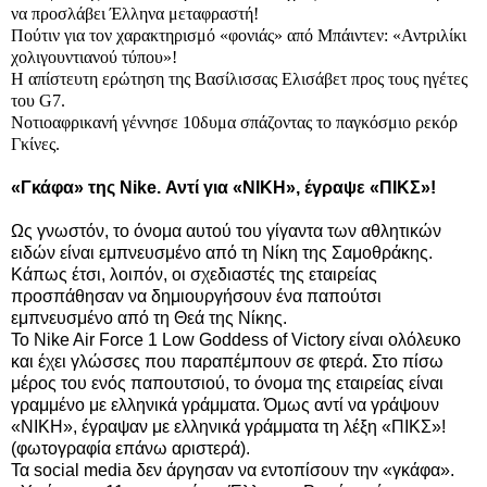
να προσλάβει Έλληνα μεταφραστή!
Πούτιν για τον χαρακτηρισμό «φονιάς» από Μπάιντεν: «Αντριλίκι
χολιγουντιανού τύπου»!
Η απίστευτη ερώτηση της Βασίλισσας Ελισάβετ προς τους ηγέτες
του G7.
Νοτιοαφρικανή γέννησε 10δυμα σπάζοντας το παγκόσμιο ρεκόρ
Γκίνες.
«Γκάφα» της Nike. Αντί για «ΝΙΚΗ», έγραψε «ΠΙΚΣ»!
Ως γνωστόν, το όνομα αυτού του γίγαντα των αθλητικών
ειδών είναι εμπνευσμένο από τη Νίκη της Σαμοθράκης.
Κάπως έτσι, λοιπόν, οι σχεδιαστές της εταιρείας
προσπάθησαν να δημιουργήσουν ένα παπούτσι
εμπνευσμένο από τη Θεά της Νίκης.
Το Nike Air Force 1 Low Goddess of Victory είναι ολόλευκο
και έχει γλώσσες που παραπέμπουν σε φτερά. Στο πίσω
μέρος του ενός παπουτσιού, το όνομα της εταιρείας είναι
γραμμένο με ελληνικά γράμματα. Όμως αντί να γράψουν
«ΝΙΚΗ», έγραψαν με ελληνικά γράμματα τη λέξη «ΠΙΚΣ»!
(φωτογραφία επάνω αριστερά).
Τα social media δεν άργησαν να εντοπίσουν την «γκάφα».