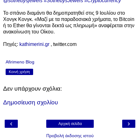
@sothebysjewels
#SothebysJewels
#Cryptocurrency
Το σπάνιο διαμάντι θα δημοπρατηθεί στις 9 Ιουλίου στο
Χονγκ Κονγκ. «Μαζί με τα παραδοσιακά χρήματα, το Bitcoin
ή το Εther θα γίνονται δεκτά ως πληρωμή» αναφέρεται στην
ανακοίνωση του Οίκου.
Πηγές:
kathimerini.gr
, twitter.com
Afirimeno Blog
Κοινή χρήση
Δεν υπάρχουν σχόλια:
Δημοσίευση σχολίου
‹
›
Αρχική σελίδα
Προβολή έκδοσης ιστού