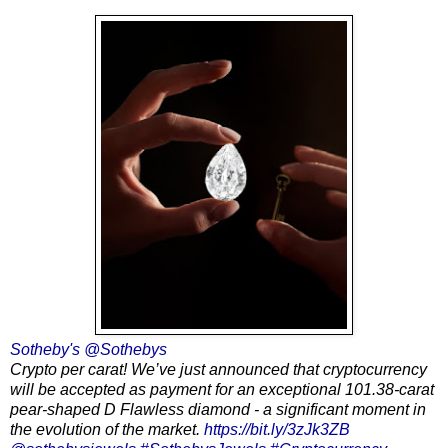
Sotheby's @Sothebys
Crypto per carat! We’ve just announced that cryptocurrency
will be accepted as payment for an exceptional 101.38-carat
pear-shaped D Flawless diamond - a significant moment in
the evolution of the market.
https://bit.ly/3zJk3ZB