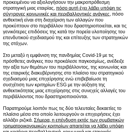
προκειμένου να αξιολογήσουν την μακροπρόθεσμη
στρατηγική μιας εταιρίας,
πόσο αυτή έχει λάβει υπόψη τις
σύγχρονες κοινωνικές και περιβαλλοντικές ανάγκες,
πόσο
ανθεκτική είναι στη διαχείριση των αλλαγών που
προκύπτουν στο περιβάλλον που δραστηριοποιείται, και τις
γενικότερες επιδόσεις της κατά την πορεία υλοποίησης του
επενδυτικού σχεδιασμού της και επίτευξης των στρατηγικών
της στόχων.
Στο μεταξύ η εμφάνιση της πανδημίας Covid-19 με τις
πρόσθετες ανάγκες που προκάλεσε παγκοσμίως, ανέδειξε
την αξία των θεμάτων του περιβάλλοντος, της κοινωνίας και
της εταιρικής διακυβέρνησης στο πλαίσιο του στρατηγικού
σχεδιασμού μιας επιχείρησης ενώ επιβεβαίωσε τη
συσχέτιση των κριτηρίων ESG με την αύξηση της
ανθεκτικότητας μιας επιχείρησης στις συνεχείς αλλαγές του
περιβάλλοντος που δραστηριοποιούνται.
Παρατηρούμε λοιπόν πως τις δύο τελευταίες δεκαετίες το
πλαίσιο μέσα στο οποίο λειτουργούν οι επιχειρήσεις έχει
αλλάξει ριζικά.
Σήμερα, η επένδυση εκτός των συμβατικών
χρηματοοικονομικών κριτηρίων απαιτείται να λάβει υπόψη
και κριτήρια περιβαλλοντικά, κοινωνικά και εταιρικής