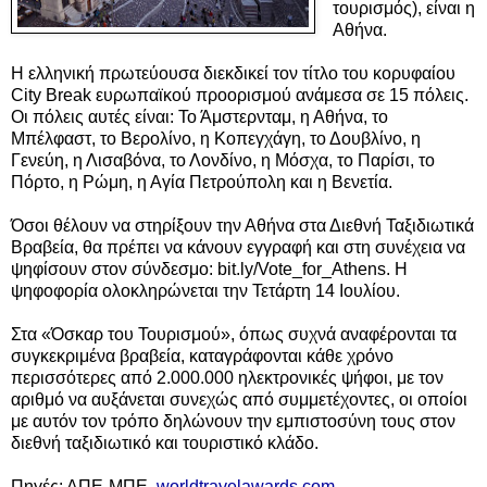
τουρισμός), είναι η
Αθήνα.
Η ελληνική πρωτεύουσα διεκδικεί τον τίτλο του κορυφαίου
City Break ευρωπαϊκού προορισμού ανάμεσα σε 15 πόλεις.
Οι πόλεις αυτές είναι: Το Άμστερνταμ, η Αθήνα, το
Μπέλφαστ, το Βερολίνο, η Κοπεγχάγη, το Δουβλίνο, η
Γενεύη, η Λισαβόνα, το Λονδίνο, η Μόσχα, το Παρίσι, το
Πόρτο, η Ρώμη, η Αγία Πετρούπολη και η Βενετία.
Όσοι θέλουν να στηρίξουν την Αθήνα στα Διεθνή Ταξιδιωτικά
Βραβεία, θα πρέπει να κάνουν εγγραφή και στη συνέχεια να
ψηφίσουν στον σύνδεσμο: bit.ly/Vote_for_Athens. Η
ψηφοφορία ολοκληρώνεται την Τετάρτη 14 Ιουλίου.
Στα «Όσκαρ του Τουρισμού», όπως συχνά αναφέρονται τα
συγκεκριμένα βραβεία, καταγράφονται κάθε χρόνο
περισσότερες από 2.000.000 ηλεκτρονικές ψήφοι, με τον
αριθμό να αυξάνεται συνεχώς από συμμετέχοντες, οι οποίοι
με αυτόν τον τρόπο δηλώνουν την εμπιστοσύνη τους στον
διεθνή ταξιδιωτικό και τουριστικό κλάδο.
Πηγές: ΑΠΕ-ΜΠΕ,
worldtravelawards.com