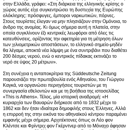
στην Ελλάδα, γράφει: «Στη διάρκεια της ελληνικής κρίσης ο
χώρος αυτός είχε συγκεντρώσει τη δυστυχία της Ευρώπης
ολόκληρης: πρόσφυγες, έμποροι ναρκωτικών, πόρνες.
Στους τουρίστες έλεγαν να μην πλησιάζουν στην Ομόνοια, το
άνδρο της ανομίας. Κι όμως σήμερα αυτή η πλατεία, στην
οποία συγκλίνουν έξι κεντρικές λεωφόροι από όλες τις
κατευθύνσεις, ορίζοντας την αφετηρία για τη μέτρηση όλων
των χιλιομετρικών αποστάσεων, το ελληνικό σημείο-μηδέν
θα λέγαμε, αποκτά νέα λάμψη με ένα συντριβάνι που διαθέτει
200 δέσμες νερού, ενώ ο κεντρικός πίδακας εκτινάζει το
νερό σε ύψος 20 μέτρων».
Στη συνέχεια η ανταποκρίτρια της Süddeutsche Zeitung
παρουσιάζει την πρωτοβουλία ενός Αθηναίου, του Γιώργου
Καγκά, να οργανώσει περιηγήσεις τουριστών με τη
συνεργασία εθελοντών και με τη βοήθεια της ιστοσελίδας
«This is Athens». Τέλος, μία ιστορική αναδρομή: «Η
κυριαρχία των Βαυαρών διήρκεσε από το 1832 μέχρι το
1862 και δεν ήταν ιδιαίτερα δημοφιλής στους Έλληνες. Αλλά
η επιρροή της στην εικόνα του αθηναϊκού κέντρου παραμένει
εμφανής μέχρι σήμερα. Αρχιτέκτονες όπως οι Λέο φον
Κλέντσε και Φρίντριχ φον Γκέρντνερ από το Μόναχο άφησαν