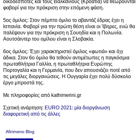
οικοδεσπότες και τους Βαλκάνιους (Κροατία) να θεωρούνται
φαβορί για την πρόκριση στην επόμενη φάση.
5ος όμιλος: Στον πέμπτο όμιλο το αβαντάζ έδρας έχει η
Ισπανία. Φαβορί για την πρώτη θέση είναι οι Ίβηρες, ενώ θα
παλέψουν για την πρόκριση η Σουηδία και η Πολωνία.
Αουτσάιντερ του ομίλου είναι η Σλοβακία.
6ος όμιλος: Έχει χαρακτηριστεί όμιλος «φωτιά» και όχι
άδικα. Στον 6ο όμιλο θα τεθούν αντιμέτωπες η παγκόσμια
πρωταθλήτρια Γαλλία, η πρωταθλήτρια Ευρώπης
Πορτογαλία και η Γερμανία, που δεν απουσιάζει ποτέ από
τις μεγάλες διοργανώσεις. Η Ουγγαρία έχει πολύ δύσκολο
έργο μπροστά της.
Με πληροφορίες από kathimerini.gr
Σχετική ανάρτηση:
EURO 2021: μία διοργάνωση
διαφορετική από τις άλλες
Afirimeno Blog