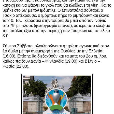
επαναφορά της… κανονικότητας και την Ιταλία να έχει την
κατοχή και να ψάχνει το γκολ που θα κλείδωνε τη νίκη. Και το
βρήκε στο 66′ με τον Ιμόμπιλε. Ο Σπινατσόλα σούταρε, ο
Τσακίρ απέκρουσε, ο Ιμόμπιλε πήρε το ριμπάουντ και έκανε
το 2-0. Το… κερασάκι στην τούρτα θα μπει από τον Ινσίνιε
στο 79′ με πλασέ
(φωτογραφία επάνω)
, ύστερα από κλέψιμο
της μπάλας έξω από την περιοχή των Τούρκων και το τελικό
3-0.
Σήμερα Σάββατο, ολοκληρώνεται η πρώτη αγωνιστική στον
1ο όμιλο με την αναμέτρηση της Ουαλίας με την Ελβετία
(16.00). Επίσης θα διεξαχθούν και τα ματς του 2ου ομίλου,
καθώς παίζουν Δανία – Φινλανδία (19.00) και Βέλγιο –
Ρωσία (22.00).