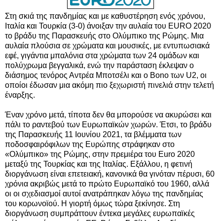
Στη σκιά της πανδημίας και με καθυστέρηση ενός χρόνου,
Ιταλία και Τουρκία (3-0) άνοιξαν την αυλαία του EURO 2020
το βράδυ της Παρασκευής στο Ολύμπικο της Ρώμης. Μια
αυλαία πλούσια σε χρώματα και μουσικές, με εντυπωσιακά
εφέ, γιγάντια μπαλόνια στα χρώματα των 24 ομάδων και
πολύχρωμα βεγγαλικά, ενώ την παράσταση έκλεψαν ο
διάσημος τενόρος Αντρέα Μποτσέλι και ο Bono των U2, οι
οποίοι έδωσαν μια ακόμη πιο ξεχωριστή πινελιά στην τελετή
έναρξης.
Έναν χρόνο μετά, τίποτα δεν θα μπορούσε να ακυρώσει και
πάλι το ραντεβού των Ευρωπαϊκών χωρών. Έτσι, το βράδυ
της Παρασκευής 11 Ιουνίου 2021, τα βλέμματα των
ποδοσφαιρόφιλων της Ευρώπης στράφηκαν στο
«Ολύμπικο» της Ρώμης, στην πρεμιέρα του Euro 2020
μεταξύ της Τουρκίας και της Ιταλίας. Εξάλλου, η φετινή
διοργάνωση είναι επετειακή, κανονικά θα γινόταν πέρυσι, 60
χρόνια ακριβώς μετά το πρώτο Ευρωπαϊκό του 1960, αλλά
οι οι σχεδιασμοί αυτοί ανατράπηκαν λόγω της πανδημίας
του κορωνοϊού. Η γιορτή όμως τώρα ξεκίνησε. Στη
διοργάνωση συμπράττουν έντεκα μεγάλες ευρωπαϊκές