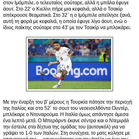
στον Ιμόμπιλε, ο τελευταίος σούταρε, αλλά η μπάλα έφυγε
άουτ. Στο 22′ ο Κιελίνι πήρε μια κεφαλιά, αλλά ο Τσακίρ
απέκρουσε θεαματικά. Στο 32΄ η ο Ιμόμπιλε απείλησε ξανά,
αυτή τη φορά με κεφαλιά, η οποία έφυγε λίγο άουτ, ενώ ο
ίδιος παίκτης σούταρε στο 43′ με τον Τσακίρ να μπλοκάρει.
Με την έναρξη του β’ μέρους η Τουρκία πάτησε την περιοχή
της Ιταλίας και στο 52΄ το σουτ του νεοεισελθόντα Ουντέρ,
μπλόκαρε ο Ντοναρούμα. Η Ιταλία όμως απάντησε άμεσα
ένα λεπτό μετά. Ο Μπεράρντι έκανε σέντρα και ο Ντεμιράλ
την έστειλε στα δίχτυα της ομάδας του (αυτογκόλ) για να
γράψει το 1-0 των Ιταλών. Στη συνέχεια, το ματς κύλησε με