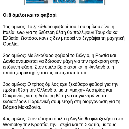
Οι 8 όμιλοι και τα φαβορί
1ος ομιλος: Το ξεκάθαρο φαβορί του 1ου ομίλου είναι η
Ιταλία, ενώ για τη δεύτερη θέση θα παλέψουν Τουρκία και
Ελβετία. Ωστόσο, κανείς δεν μπορεί να ξεγράψει τη μαχητική
Ουαλία.
2ος όμιλος: Με ξεκάθαρο φαβορί το Βέλγιο, η Ρωσία και
Δανία αναμένεται να δώσουν μάχη για την πρόκριση στην
επόμενη φάση. Στον όμιλο βρίσκεται και η Φινλανδία, η
οποία χαρακτηρίζεται ως «σταχτοπούτα».
3ος όμιλος: Ο τρίτος όμιλος έχει ξεκάθαρο φαβορί για την
πρώτη θέση την Ολλανδία, με τη «μάχη» Αυστρίας και
Ουκρανίας για τη δεύτερη θέση να συγκεντρώνη το
ενδιαφέρον. Παρθενική συμμετοχή στη διοργάνωση για τη
Βόρεια Μακεδονία.
4ος όμιλος: Στον τέταρτο όμιλο η Αγγλία θα φιλοξενήσει στο
Wembley την Κροατία, την Τσεχία και τη Σκωτία, με τους