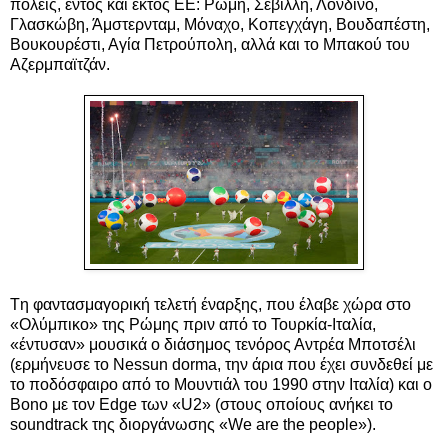
πόλεις, εντός και εκτός ΕΕ: Ρώμη, Σεβίλλη, Λονδίνο,
Γλασκώβη, Άμστερνταμ, Μόναχο, Κοπεγχάγη, Βουδαπέστη,
Βουκουρέστι, Αγία Πετρούπολη, αλλά και το Μπακού του
Αζερμπαϊτζάν.
Tη φαντασμαγορική τελετή έναρξης, που έλαβε χώρα στο
«Ολύμπικο» της Ρώμης πριν από το Τουρκία-Ιταλία,
«έντυσαν» μουσικά o διάσημος τενόρος Αντρέα Μποτσέλι
(ερμήνευσε το Nessun dorma, την άρια που έχει συνδεθεί με
το ποδόσφαιρο από το Μουντιάλ του 1990 στην Ιταλία) και ο
Bono με τον Edge των «U2» (στους οποίους ανήκει το
soundtrack της διοργάνωσης «We are the people»).