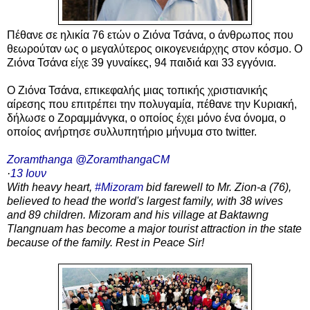
Πέθανε σε ηλικία 76 ετών ο Ζιόνα Τσάνα, ο άνθρωπος που
θεωρούταν ως ο μεγαλύτερος οικογενειάρχης στον κόσμο. Ο
Ζιόνα Τσάνα είχε 39 γυναίκες, 94 παιδιά και 33 εγγόνια.
O Ζιόνα Τσάνα, επικεφαλής μιας τοπικής χριστιανικής
αίρεσης που επιτρέπει την πολυγαμία, πέθανε την Κυριακή,
δήλωσε ο Ζοραμμάνγκα, ο οποίος έχει μόνο ένα όνομα, ο
οποίος ανήρτησε συλλυπητήριο μήνυμα στο twitter.
Zoramthanga @ZoramthangaCM
·
13 Ιουν
With heavy heart,
#Mizoram
bid farewell to Mr. Zion-a (76),
believed to head the world's largest family, with 38 wives
and 89 children. Mizoram and his village at Baktawng
Tlangnuam has become a major tourist attraction in the state
because of the family. Rest in Peace Sir!