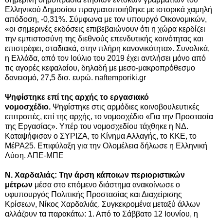
Ελληνικού Δημοσίου πραγματοποιήθηκε με ιστορικά χαμηλή
απόδοση, -0,31%. Σύμφωνα με τον υπουργό Οικονομικών,
«οι σημερινές εκδόσεις επιβεβαιώνουν ότι η χώρα κερδίζει
την εμπιστοσύνη της διεθνούς επενδυτικής κοινότητας και
επιστρέφει, σταδιακά, στην πλήρη κανονικότητα».
Συνολικά,
η Ελλάδα, από τον Ιούλιο του 2019 έχει αντλήσει μόνο από
τις αγορές κεφαλαίου, δηλαδή με μεσο-μακροπρόθεσμο
δανεισμό, 27,5 δισ. ευρώ. naftemporiki.gr
Ψηφίστηκε επί της αρχής το εργασιακό
νομοσχέδιο.
Ψηφίστηκε στις αρμόδιες κοινοβουλευτικές
επιτροπές, επί της αρχής, το νομοσχέδιο «Για την Προστασία
της Εργασίας». Υπέρ του νομοσχεδίου τάχθηκε η ΝΔ.
Καταψήφισαν ο ΣΥΡΙΖΑ, το Κίνημα Αλλαγής, το ΚΚΕ, το
ΜέΡΑ25. Επιφύλαξη για την Ολομέλεια δήλωσε η Ελληνική
Λύση. ΑΠΕ-ΜΠΕ
Ν. Χαρδαλιάς: Την άρση κάποιων περιοριστικών
μέτρων
μέσα στο επόμενο διάστημα ανακοίνωσε ο
υφυπουργός Πολιτικής Προστασίας και Διαχείρισης
Κρίσεων, Νίκος Χαρδαλιάς. Συγκεκρομένα μεταξύ άλλων
αλλάζουν τα παρακάτω: 1. Από το Σάββατο 12 Ιουνίου, η