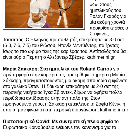
«4».
Στους
ημιτελικούς του
Ρολάν Γκαρός για
μία ακόμη χρονιά
προκρίθηκε χθες ο
Στέφανος
Τσιτσιπάς. Ο Ελληνας πρωταθλητής επικράτησε με 3-0 σετ
(6-3, 7-6, 7-5) του Ρώσου, Ντανίλ Μεντβέντεφ, παίζοντας
ίσως το πιο ώριμο τένις της καριέρας του. Αντίπαλός του θα
είναι αύριο Πέμπτη ο Αλεξάντερ Σβέρεφ. kathimerini.gr
Μαρία Σάκκαρη: Στα ημιτελικά του Roland Garros
για
πρώτη φορά στην καριέρα της προκρίθηκε σήμερα η Μαρία
Σάκκαρη, πραγματοποιώντας μια ακόμη σπουδαία εμφάνιση
στο γαλλικό Όπεν. Η Σάκκαρη επικράτησε με 2-0 σετ της
περσινής νικήτριας Ίγκα Σβιόντεκ, δίχως να αφήσει πολλά
περιθώρια αντίδρασης στην αντίπαλό της. Στον
προηγούμενο γύρο, η Σάκκαρη απέκλεισε τη Σοφία Κένιν, η
οποία ήταν φιναλίστ στη περσινή διοργάνωση. kathimerini.gr
Πιστοποιητικό Covid: Με συντριπτική πλειοψηφία
το
Ευρωπαϊκό Κοινοβούλιο ενέκρινε τον κανονισμό για το