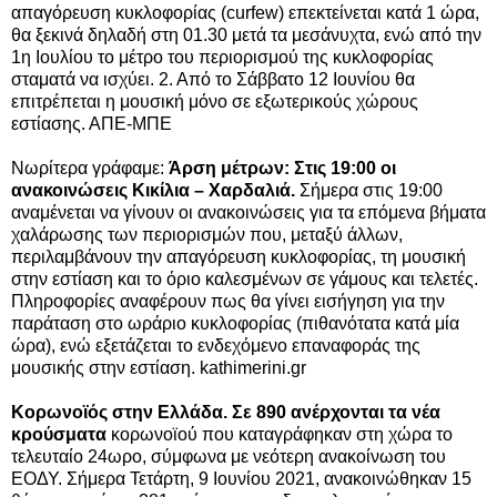
απαγόρευση κυκλοφορίας (curfew) επεκτείνεται κατά 1 ώρα,
θα ξεκινά δηλαδή στη 01.30 μετά τα μεσάνυχτα, ενώ από την
1η Ιουλίου το μέτρο του περιορισμού της κυκλοφορίας
σταματά να ισχύει. 2. Από το Σάββατο 12 Ιουνίου θα
επιτρέπεται η μουσική μόνο σε εξωτερικούς χώρους
εστίασης. ΑΠΕ-ΜΠΕ
Νωρίτερα γράφαμε:
Άρση μέτρων: Στις 19:00 οι
ανακοινώσεις Κικίλια – Χαρδαλιά.
Σήμερα στις 19:00
αναμένεται να γίνουν οι ανακοινώσεις για τα επόμενα βήματα
χαλάρωσης των περιορισμών που, μεταξύ άλλων,
περιλαμβάνουν την απαγόρευση κυκλοφορίας, τη μουσική
στην εστίαση και το όριο καλεσμένων σε γάμους και τελετές.
Πληροφορίες αναφέρουν πως θα γίνει εισήγηση για την
παράταση στο ωράριο κυκλοφορίας (πιθανότατα κατά μία
ώρα), ενώ εξετάζεται το ενδεχόμενο επαναφοράς της
μουσικής στην εστίαση. kathimerini.gr
Κορωνοϊός στην Ελλάδα. Σε 890 ανέρχονται τα νέα
κρούσματα
κορωνοϊού που καταγράφηκαν στη χώρα το
τελευταίο 24ωρο, σύμφωνα με νεότερη ανακοίνωση του
ΕΟΔΥ. Σήμερα Τετάρτη, 9 Ιουνίου 2021, ανακοινώθηκαν 15