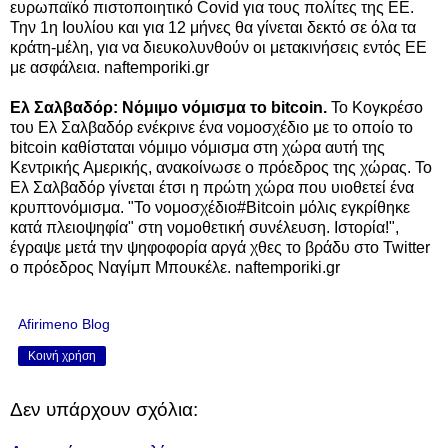
ευρωπαϊκό πιστοποιητικό Covid για τους πολίτες της ΕΕ.
Την 1η Ιουλίου και για 12 μήνες θα γίνεται δεκτό σε όλα τα
κράτη-μέλη, για να διευκολυνθούν οι μετακινήσεις εντός ΕΕ
με ασφάλεια. naftemporiki.gr
Ελ Σαλβαδόρ: Νόμιμο νόμισμα το bitcoin.
Το Κογκρέσο
του Ελ Σαλβαδόρ ενέκρινε ένα νομοσχέδιο με το οποίο το
bitcoin καθίσταται νόμιμο νόμισμα στη χώρα αυτή της
Κεντρικής Αμερικής, ανακοίνωσε ο πρόεδρος της χώρας. Το
Ελ Σαλβαδόρ γίνεται έτσι η πρώτη χώρα που υιοθετεί ένα
κρυπτονόμισμα. "Το νομοσχέδιο#Bitcoin μόλις εγκρίθηκε
κατά πλειοψηφία" στη νομοθετική συνέλευση. Ιστορία!",
έγραψε μετά την ψηφοφορία αργά χθες το βράδυ στο Twitter
ο πρόεδρος Ναγίμπ Μπουκέλε. naftemporiki.gr
Afirimeno Blog
Κοινή χρήση
Δεν υπάρχουν σχόλια: