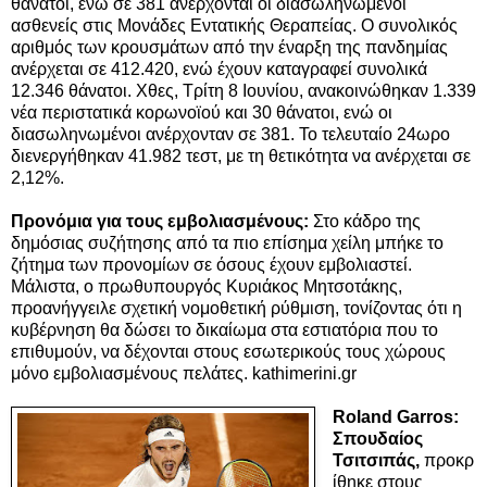
θάνατοι, ενώ σε 381 ανέρχονται οι διασωληνωμένοι
ασθενείς στις Μονάδες Εντατικής Θεραπείας. Ο συνολικός
αριθμός των κρουσμάτων από την έναρξη της πανδημίας
ανέρχεται σε 412.420, ενώ έχουν καταγραφεί συνολικά
12.346 θάνατοι. Χθες, Τρίτη 8 Ιουνίου, ανακοινώθηκαν 1.339
νέα περιστατικά κορωνοϊού και 30 θάνατοι, ενώ οι
διασωληνωμένοι ανέρχονταν σε 381. Το τελευταίο 24ωρο
διενεργήθηκαν 41.982 τεστ, με τη θετικότητα να ανέρχεται σε
2,12%.
Προνόμια για τους εμβολιασμένους:
Στο κάδρο της
δημόσιας συζήτησης από τα πιο επίσημα χείλη μπήκε το
ζήτημα των προνομίων σε όσους έχουν εμβολιαστεί.
Μάλιστα, ο πρωθυπουργός Κυριάκος Μητσοτάκης,
προανήγγειλε σχετική νομοθετική ρύθμιση, τονίζοντας ότι η
κυβέρνηση θα δώσει το δικαίωμα στα εστιατόρια που το
επιθυμούν, να δέχονται στους εσωτερικούς τους χώρους
μόνο εμβολιασμένους πελάτες. kathimerini.gr
Roland Garros:
Σπουδαίος
Τσιτσιπάς,
προκρ
ίθηκε στους