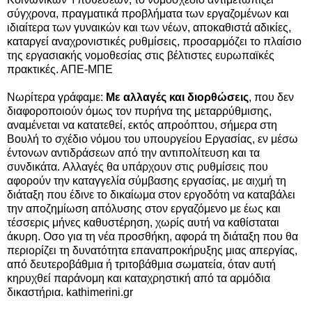
σύγχρονα, πραγματικά προβλήματα των εργαζομένων και
ιδιαίτερα των γυναικών και των νέων, αποκαθιστά αδικίες,
καταργεί αναχρονιστικές ρυθμίσεις, προσαρμόζει το πλαίσιο
της εργασιακής νομοθεσίας στις βέλτιστες ευρωπαϊκές
πρακτικές. ΑΠΕ-ΜΠΕ
Νωρίτερα γράφαμε:
Με αλλαγές και διορθώσεις
, που δεν
διαφοροποιούν όμως τον πυρήνα της μεταρρύθμισης,
αναμένεται να κατατεθεί, εκτός απροόπτου, σήμερα στη
Βουλή το σχέδιο νόμου του υπουργείου Εργασίας, εν μέσω
έντονων αντιδράσεων από την αντιπολίτευση και τα
συνδικάτα.
Αλλαγές θα υπάρχουν στις ρυθμίσεις που
αφορούν την καταγγελία σύμβασης εργασίας, με αιχμή τη
διάταξη που έδινε το δικαίωμα στον εργοδότη να καταβάλει
την αποζημίωση απόλυσης στον εργαζόμενο με έως και
τέσσερις μήνες καθυστέρηση, χωρίς αυτή να καθίσταται
άκυρη. Οσο για τη νέα προσθήκη, αφορά τη διάταξη που θα
περιορίζει τη δυνατότητα επαναπροκήρυξης μιας απεργίας,
από δευτεροβάθμια ή τριτοβάθμια σωματεία, όταν αυτή
κηρυχθεί παράνομη και καταχρηστική από τα αρμόδια
δικαστήρια. kathimerini.gr