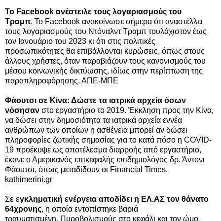
Το Facebook ανέστειλε τους λογαριασμούς του
Τραμπ
. To Facebook ανακοίνωσε σήμερα ότι αναστέλλει
τους λογαριασμούς του Ντόναλντ Τραμπ τουλάχιστον έως
τον Ιανουάριο του 2023 κι ότι στις πολιτικές
προσωπικότητες θα επιβάλλονται κυρώσεις, όπως στους
άλλους χρήστες, όταν παραβιάζουν τους κανονισμούς του
μέσου κοινωνικής δικτύωσης, ιδίως στην περίπτωση της
παραπληροφόρησης. ΑΠΕ-ΜΠΕ
Φάουτσι σε Κίνα: Δώστε τα ιατρικά αρχεία όσων
νόσησαν
στο εργαστήριο το 2019. Έκκληση προς την Κίνα,
να δώσει στην δημοσιότητα τα ιατρικά αρχεία εννέα
ανθρώπων των οποίων η ασθένεια μπορεί αν δώσει
πληροφορίες ζωτικής σημασίας για το κατά πόσο η COVID-
19 προέκυψε ως αποτέλεσμα διαρροής από εργαστήριο,
έκανε ο Αμερικανός επικεφαλής επιδημιολόγος δρ. Άντονι
Φάουτσι, όπως μεταδίδουν οι Financial Times.
kathimerini.gr
Σ
ε εγκληματική ενέργεια αποδίδει η ΕΛ.ΑΣ τον θάνατο
64χρονης
, η οποία εντοπίστηκε βαριά
τραυματισμένη. Πυροβολισμούς στο κεφάλι και τον ώμο