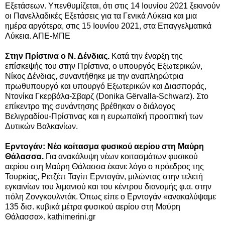
Εξετάσεων. Υπενθυμίζεται, ότι στις 14 Ιουνίου 2021 ξεκινούν
οι Πανελλαδικές Εξετάσεις για τα Γενικά Λύκεια και μια
ημέρα αργότερα, στις 15 Ιουνίου 2021, στα Επαγγελματικά
Λύκεια. ΑΠΕ-ΜΠΕ
Στην Πρίστινα ο Ν. Δένδιας.
Κατά την έναρξη της
επίσκεψής του στην Πρίστινα, ο υπουργός Εξωτερικών,
Νίκος Δένδιας, συναντήθηκε με την αναπληρώτρια
πρωθυπουργό και υπουργό Εξωτερικών και Διασποράς,
Ντονίκα Γκερβάλα-Σβαρζ (Donika Gërvalla-Schwarz). Στο
επίκεντρο της συνάντησης βρέθηκαν ο διάλογος
Βελιγραδίου-Πρίστινας και η ευρωπαϊκή προοπτική των
Δυτικών Βαλκανίων.
Ερντογάν: Νέο κοίτασμα φυσικού αερίου στη Μαύρη
Θάλασσα.
Για ανακάλυψη νέων κοιτασμάτων φυσικού
αερίου στη Μαύρη Θάλασσα έκανε λόγο ο πρόεδρος της
Τουρκίας, Ρετζέπ Ταγίπ Ερντογάν, μιλώντας στην τελετή
εγκαινίων του λιμανιού και του κέντρου διανομής φ.α. στην
πόλη Ζονγκουλντάκ. Όπως είπε ο Ερντογάν «ανακαλύψαμε
135 δισ. κυβικά μέτρα φυσικού αερίου στη Μαύρη
Θάλασσα». kathimerini.gr