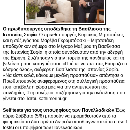
Ο πρωθυπουργός υποδέχθηκε τη Βασίλισσα της
Ισπανίας Σοφία.
Ο πρωθυπουργός Κυριάκος Μητσοτάκης
και η σύζυγός του Μαρέβα Γκραμπόφσκι – Μητσοτάκη
υποδέχθηκαν σήμερα στο Μέγαρο Μαξίμου
τη Βασίλισσα
της Ισπανίας Σοφία
, η οποία συνοδευόταν από την αδερφή
της Ειρήνη. Συζήτησαν για την πορεία της πανδημίας και τη
βελτίωση που καταγράφεται. «Πρέπει να πω: σας θαυμάζει ο
κόσμος όλος», ανέφερε η Βασίλισσα της Ισπανίας Σοφία.
«Να είστε καλά, κάνουμε μεγάλη προσπάθεια» απάντησε ο
Πρωθυπουργός αναφερόμενος στη συλλογική προσπάθεια
που κατέβαλε η χώρα μας για την αντιμετώπιση της
πανδημίας. Στη συνέχεια, συζήτησαν για την ανάπλαση που
γίνεται στο Τατόϊ. kathimerini.gr
Self tests για τους υποψηφίους των Πανελλαδικών
.Έως
αύριο Σάββατο (5/6) μπορούν να προμηθευτούν από τα
φαρμακεία τα δύο πρώτα δωρεάν αυτοδιαγνωστικά τεστ (self
tests) οι υποψήφιοι των Πανελλαδικών