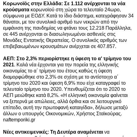
Κορωνοϊός στην Ελλάδα: Σε 1.112 ανέρχονται τα νέα
κρούσματα
κορωνοϊού στη χώρα το τελευταίο 24ωρο,
σύμφωνα με ΕΟΔΥ. Κατά το ίδιο διάστημα, κατεγράφησαν 34
θάνατοι, με τον συνολικό αριθμό των νεκρών από την
εμφάνιση της πανδημίας να φτάνει τους 12.218 Παράλληλα,
σε 445 ανέρχονται οι διασωληνωμένοι ασθενείς στις
Μονάδες Εντατικής Θεραπείας. Ο συνολικός αριθμός των
επιβεβαιωμένων κρουσμάτων ανέρχεται σε 407.857.
ΑΕΠ: Στο 2,3% περιορίστηκε η ύφεση το α' τρίμηνο του
2021
. Καλά νέα έρχονται για την πορεία της ελληνικής
οικονομίας το α΄ τρίμηνο του έτους καθώς η ύφεση
διαμορφώθηκε στο 2,3% σε σχέση με το αντίστοιχο α΄
τρίμηνο του 2020 και ύφεση 6,9% που είχε καταγραφεί το
τελευταίο τρίμηνο του 2020. Υπενθυμίζεται ότι το 2020 το
ΑΕΠ μειώθηκε κατά 8,2%. «Η ελληνική οικονομία φαίνεται
να ξεπερνά με απώλειες, αλλά όρθια και σε λειτουργικό
επίπεδο, αυτή την πρωτοφανή καταιγίδα», δήλωσε μεταξύ
άλλων ο υπουργός Οικονομικών, Χρήστος Σταϊκούρας.
naftemporiki.gr
Νέες αντικειμενικές: Τη Δευτέρα αναμένεται
να