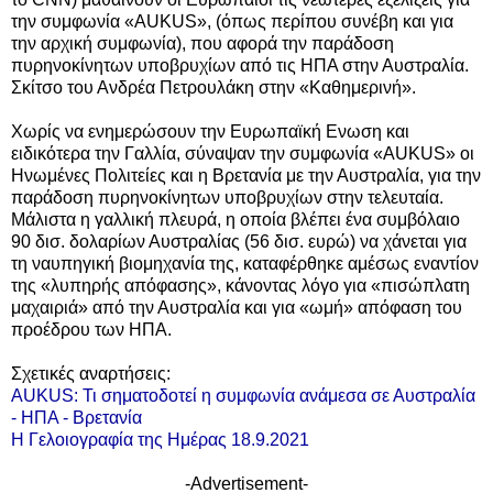
την συμφωνία «AUKUS», (όπως περίπου συνέβη και για
την αρχική συμφωνία), που αφορά την παράδοση
πυρηνοκίνητων υποβρυχίων από τις ΗΠΑ στην Αυστραλία.
Σκίτσο του Ανδρέα Πετρουλάκη στην «Καθημερινή».
Χωρίς να ενημερώσουν την Ευρωπαϊκή Ενωση και
ειδικότερα την Γαλλία, σύναψαν την συμφωνία «AUKUS» οι
Ηνωμένες Πολιτείες και η Βρετανία με την Αυστραλία, για την
παράδοση πυρηνοκίνητων υποβρυχίων στην τελευταία.
Μάλιστα η γαλλική πλευρά, η οποία βλέπει ένα συμβόλαιο
90 δισ. δολαρίων Αυστραλίας (56 δισ. ευρώ) να χάνεται για
τη ναυπηγική βιομηχανία της, καταφέρθηκε αμέσως εναντίον
της «λυπηρής απόφασης», κάνοντας λόγο για «πισώπλατη
μαχαιριά» από την Αυστραλία και για «ωμή» απόφαση του
προέδρου των ΗΠΑ.
Σχετικές αναρτήσεις:
AUKUS: Τι σηματοδοτεί η συμφωνία ανάμεσα σε Αυστραλία
- ΗΠΑ - Βρετανία
Η Γελοιογραφία της Ημέρας 18.9.2021
-Advertisement-