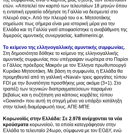
ετών. «Αποτελεί τον καρπό των τελευταίων 18 μηνών όπου
η εντατική εργασία οδήγησε τη Γαλλία να δεσμευτεί στο
πλευρό σας». Από την πλευρά του ο κ. Μητσοτάκης
σημείωσε πως σήμερα είναι μια ιστορική μέρα για την
Ελλάδα και τη Γαλλία γιατί αποφασίστηκε η αναβάθμιση της
διμερούς αμυντικής συνεργασίας. kathimerini.gr.
Το κείμενο της ελληνογαλλικής αμυντικής συμφωνίας
.
Στη δημοσιότητα δόθηκε το κείμενο της ελληνογαλλικής
αμυντικής συμφωνίας που υπέγραψαν νωρίτερα στο Παρίσι
ο Γάλλος πρόεδρος Μακρόν με τον Έλληνα πρωθυπουργό
Κυριάκο Μητσοτάκη. Με βάση τη συμφωνία, η Ελλάδα θα
προμηθευτεί από τη γαλλική «Naval» τρεις φρεγάτες τύπου
FDI με την δυνατότητα προσθήκης μιας ακόμα (3+1). Στο
τραπέζι των τεχνικών διαπραγματεύσεων παραμένει
βεβαίως και η συζήτηση για κάποιες κορβέτες τύπου
«Gowind» που αυτή τη στιγμή μένει να υπάρξει κατάληξη
στην τελική διαμόρφωσή τους. ΑΠΕ-ΜΠΕ
Κορωνοϊός στην Ελλάδα: Σε 2.978 ανέρχονται τα νέα
κρούσματα
κορωνοϊού, τα οποία κατεγράφησαν στην
Ελλάδα το τελευταίο 24ωρο, σύμφωνα με τον ΕΟΔΥ, ενώ