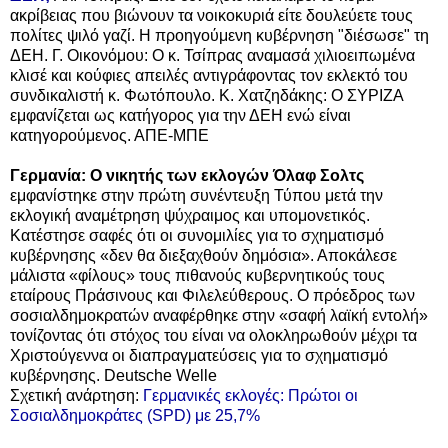
ακρίβειας που βιώνουν τα νοικοκυριά είτε δουλεύετε τους
πολίτες ψιλό γαζί. Η προηγούμενη κυβέρνηση "διέσωσε" τη
ΔΕΗ. Γ. Οικονόμου: Ο κ. Τσίπρας αναμασά χιλιοειπωμένα
κλισέ και κούφιες απειλές αντιγράφοντας τον εκλεκτό του
συνδικαλιστή κ. Φωτόπουλο. Κ. Χατζηδάκης: Ο ΣΥΡΙΖΑ
εμφανίζεται ως κατήγορος για την ΔΕΗ ενώ είναι
κατηγορούμενος. ΑΠΕ-ΜΠΕ
Γερμανία: Ο νικητής των εκλογών Όλαφ Σολτς
εμφανίστηκε στην πρώτη συνέντευξη Τύπου μετά την
εκλογική αναμέτρηση ψύχραιμος και υπομονετικός.
Κατέστησε σαφές ότι οι συνομιλίες για το σχηματισμό
κυβέρνησης «δεν θα διεξαχθούν δημόσια». Αποκάλεσε
μάλιστα «φίλους» τους πιθανούς κυβερνητικούς τους
εταίρους Πράσινους και Φιλελεύθερους. Ο πρόεδρος των
σοσιαλδημοκρατών αναφέρθηκε στην «σαφή λαϊκή εντολή»
τονίζοντας ότι στόχος του είναι να ολοκληρωθούν μέχρι τα
Χριστούγεννα οι διαπραγματεύσεις για το σχηματισμό
κυβέρνησης. Deutsche Welle
Σχετική ανάρτηση:
Γερμανικές εκλογές: Πρώτοι οι
Σοσιαλδημοκράτες (SPD) με 25,7%