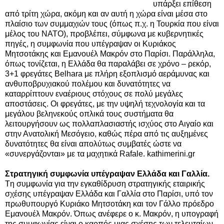
υπάρξει επίθεση
από τρίτη χώρα, ακόμη και αν αυτή η χώρα είναι μέσα στο
πλαίσιο των συμμαχιών τους (όπως π.χ. η Τουρκία που είναι
μέλος του ΝΑΤΟ), προβλέπει, σύμφωνα με κυβερνητικές
πηγές, η συμφωνία που υπέγραψαν οι Κυριάκος
Μητσοτάκης και Εμανουέλ Μακρόν στο Παρίσι. Παράλληλα,
όπως τονίζεται, η Ελλάδα θα παραλάβει σε χρόνο – ρεκόρ,
3+1 φρεγάτες Belhara με πλήρη εξοπλισμό αεράμυνας και
ανθυποβρυχιακού πολέμου και δυνατότητες να
καταρρίπτουν εναέριους στόχους σε πολύ μεγάλες
αποστάσεις.
Οι φρεγάτες, με την υψηλή τεχνολογία και τα
μεγάλου βεληνεκούς οπλικά τους συστήματα θα
λειτουργήσουν ως πολλαπλασιαστής ισχύος στο Αιγαίο και
στην Ανατολική Μεσόγειο, καθώς πέρα από τις αυξημένες
δυνατότητες θα είναι απολύτως συμβατές ώστε να
«συνεργάζονται» με τα μαχητικά Rafale. kathimerini.gr
Στρατηγική συμφωνία υπέγραψαν Ελλάδα και Γαλλία.
Tη συμφωνία για την εγκαθίδρυση στρατηγικής εταιρικής
σχέσης υπέγραψαν Ελλάδα και Γαλλία στο Παρίσι, υπό τον
πρωθυπουργό Κυριάκο Μητσοτάκη και τον Γάλλο πρόεδρο
Εμανουέλ Μακρόν. Όπως ανέφερε ο κ. Μακρόν, η υπογραφή
της συμφωνίας είναι ο καρπός μιας σχέσης των τελευταίων