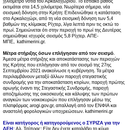
χιλιόμετρο νότια του Αρκαλοχωρίου. Το εστιακό βάθος
εκτιμάται στα 14,5 χιλιόμετρα. Νωρίτερα σήμερα, ν
έα
σεισμική δόνηση στην Κρήτη: Επιδεινώθηκε η κατάσταση
στο Αρκαλοχώρι, από τη νέα σεισμική δόνηση των 5,4
βαθμών της κλίμακας Ρίχτερ, λίγα λεπτά πριν τις οκτώ το
πρωί.
Σημειώνεται ότι στην περιοχή το πρωί της Δευτέρας
σημειώθηκε ισχυρός σεισμός 5,8 Ρίχτερ.
ΑΠΕ-
ΜΠΕ,
kathimerini.gr.
Μέτρα στήριξης όσων επλήγησαν από τον σεισμό
.
Άμεσα μέτρα στήριξης και αποκατάστασης των περιοχών
της Κρήτης που επλήγησαν από τον σεισμό της 27ης
Σεπτεμβρίου 2021 ανακοίνωσε η κυβέρνηση. Τα μέτρα
περιλαμβάνουν μεταξύ άλλων παροχή στεγαστικής
συνδρομής για την αποκατάσταση κτιρίων, παροχή πρώτης
αρωγής έναντι της Στεγαστικής Συνδρομής, παροχή
αποζημίωσης της οικοσκευής και κάλυψης των πρώτων
αναγκών των νοικοκυριών που επλήγησαν μέσω της
πλατφόρμας arogi.gov.gr, απαλλαγή από τον ΕΝΦΙΑ και
αναστολή φορολογικών υποχρεώσεων. kathimerini.gr
Είναι κατήγορος ή κατηγορούμενος ο ΣΥΡΙΖΑ για την
ΔΕΗ;
Αλ. Τσίπρας: Είτε δεν έχετε καταλάβει το κύμα