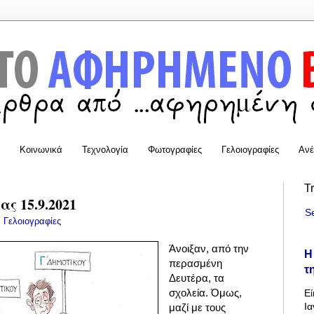
Κοινωνικά
Τεχνολογία
Φωτογραφίες
Γελοιογραφίες
Ανέ
T
ας 15.9.2021
S
:
Γελοιογραφίες
Άνοιξαν, από την
Η
περασμένη
τ
Δευτέρα, τα
σχολεία. Όμως,
Εί
Ια
μαζί με τους