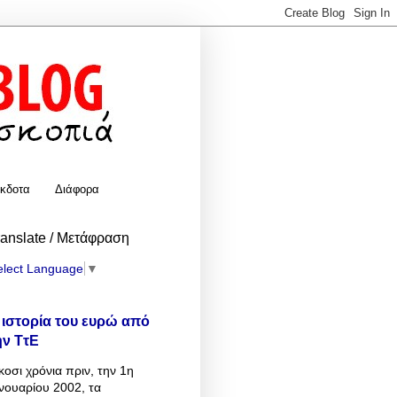
κδοτα
Διάφορα
ranslate / Μετάφραση
elect Language
▼
 ιστορία του ευρώ από
ην ΤτΕ
κοσι χρόνια πριν, την 1η
νουαρίου 2002, τα