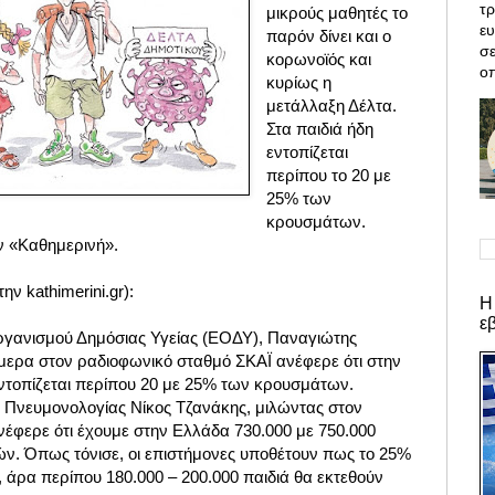
τρ
μικρούς μαθητές το
ε
παρόν δίνει και ο
σε
κορωνοϊός και
οπ
κυρίως η
μετάλλαξη Δέλτα.
Στα παιδιά ήδη
εντοπίζεται
περίπου το 20 με
25% των
κρουσμάτων.
ν «Καθημερινή».
ν kathimerini.gr):
Η
ε
ργανισμού Δημόσιας Υγείας (ΕΟΔΥ), Παναγιώτης
ερα στον ραδιοφωνικό σταθμό ΣΚΑΪ ανέφερε ότι στην
εντοπίζεται περίπου 20 με 25% των κρουσμάτων.
ς Πνευμονολογίας Νίκος Τζανάκης, μιλώντας στον
νέφερε ότι έχουμε στην Ελλάδα 730.000 με 750.000
ών. Όπως τόνισε, οι επιστήμονες υποθέτουν πως το 25%
ό, άρα περίπου 180.000 – 200.000 παιδιά θα εκτεθούν