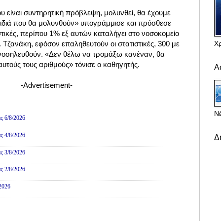
υ είναι συντηρητική πρόβλεψη, μολυνθεί, θα έχουμε
αιδιά που θα μολυνθούν» υπογράμμισε και πρόσθεσε
τικές, περίπου 1% εξ αυτών καταλήγει στο νοσοκομείο
Χ
 Τζανάκη, εφόσον επαληθευτούν οι στατιστικές, 300 με
α νοσηλευθούν. «Δεν θέλω να τρομάξω κανέναν, θα
 αυτούς τους αριθμούς» τόνισε ο καθηγητής.
Α
-Advertisement-
ες
Νέ
ς 6/8/2026
ς 4/8/2026
Δ
ς 3/8/2026
ς 2/8/2026
/2026