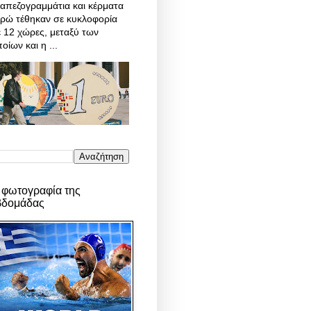
απεζογραμμάτια και κέρματα
υρώ τέθηκαν σε κυκλοφορία
 12 χώρες, μεταξύ των
οίων και η ...
 φωτογραφία της
βδομάδας