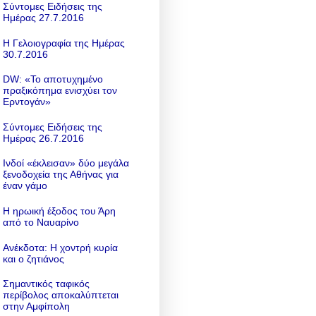
Σύντομες Ειδήσεις της
Ημέρας 27.7.2016
Η Γελοιογραφία της Ημέρας
30.7.2016
DW: «To αποτυχημένο
πραξικόπημα ενισχύει τον
Ερντογάν»
Σύντομες Ειδήσεις της
Ημέρας 26.7.2016
Ινδοί «έκλεισαν» δύο μεγάλα
ξενοδοχεία της Αθήνας για
έναν γάμο
Η ηρωική έξοδος του Άρη
από το Ναυαρίνο
Ανέκδοτα: Η χοντρή κυρία
και ο ζητιάνος
Σημαντικός ταφικός
περίβολος αποκαλύπτεται
στην Αμφίπολη