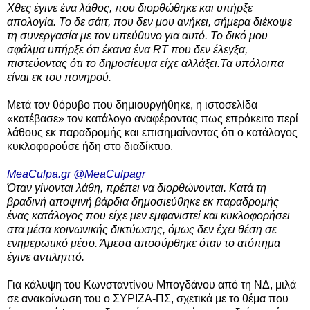
Χθες έγινε ένα λάθος, που διορθώθηκε και υπήρξε
απολογία. Το δε σάιτ, που δεν μου ανήκει, σήμερα διέκοψε
τη συνεργασία με τον υπεύθυνο για αυτό. Το δικό μου
σφάλμα υπήρξε ότι έκανα ένα RT που δεν έλεγξα,
πιστεύοντας ότι το δημοσίευμα είχε αλλάξει.Τα υπόλοιπα
είναι εκ του πονηρού.
Μετά τον θόρυβο που δημιουργήθηκε, η ιστοσελίδα
«κατέβασε» τον κατάλογο αναφέροντας πως επρόκειτο περί
λάθους εκ παραδρομής και επισημαίνοντας ότι ο κατάλογος
κυκλοφορούσε ήδη στο διαδίκτυο.
MeaCulpa.gr @MeaCulpagr
Όταν γίνονται λάθη, πρέπει να διορθώνονται. Κατά τη
βραδινή αποψινή βάρδια δημοσιεύθηκε εκ παραδρομής
ένας κατάλογος που είχε μεν εμφανιστεί και κυκλοφορήσει
στα μέσα κοινωνικής δικτύωσης, όμως δεν έχει θέση σε
ενημερωτικό μέσο. Άμεσα αποσύρθηκε όταν το ατόπημα
έγινε αντιληπτό.
Για κάλυψη του Κωνσταντίνου Μπογδάνου από τη ΝΔ, μιλά
σε ανακοίνωση του ο ΣΥΡΙΖΑ-ΠΣ, σχετικά με το θέμα που