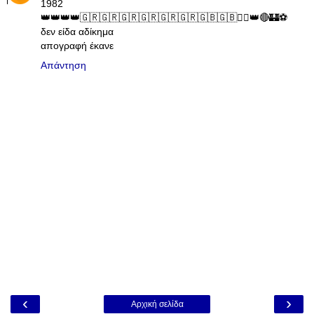
1982
👑👑👑👑🇬🇷🇬🇷🇬🇷🇬🇷🇬🇷🇬🇷🇬🇧🇬🇧💂‍♂️👑🔴🏰⚽️
δεν είδα αδίκημα
απογραφή έκανε
Απάντηση
‹
›
Αρχική σελίδα