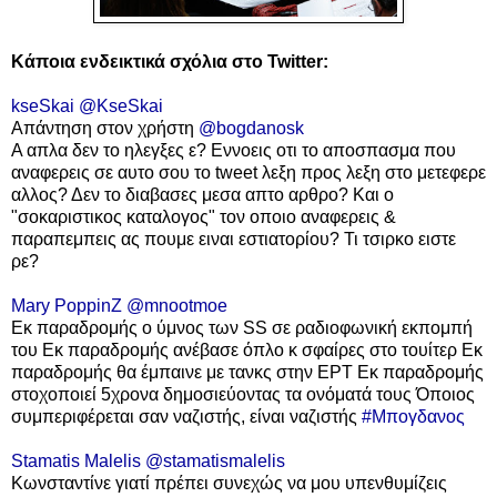
Κάποια ενδεικτικά σχόλια στο Twitter:
kseSkai @KseSkai
Απάντηση στον χρήστη
@bogdanosk
Α απλα δεν το ηλεγξες ε? Εννοεις οτι το αποσπασμα που
αναφερεις σε αυτο σου το tweet λεξη προς λεξη στο μετεφερε
αλλος? Δεν το διαβασες μεσα απτο αρθρο? Και ο
"σοκαριστικος καταλογος" τον οποιο αναφερεις &
παραπεμπεις ας πουμε ειναι εστιατορίου? Τι τσιρκο ειστε
ρε?
Mary PoppinΖ @mnootmoe
Εκ παραδρομής ο ύμνος των SS σε ραδιοφωνική εκπομπή
του Εκ παραδρομής ανέβασε όπλο κ σφαίρες στο τουίτερ Εκ
παραδρομής θα έμπαινε με τανκς στην ΕΡΤ Εκ παραδρομής
στοχοποιεί 5χρονα δημοσιεύοντας τα ονόματά τους Όποιος
συμπεριφέρεται σαν ναζιστής, είναι ναζιστής
#Μπογδανος
Stamatis Malelis @stamatismalelis
Κωνσταντίνε γιατί πρέπει συνεχώς να μου υπενθυμίζεις