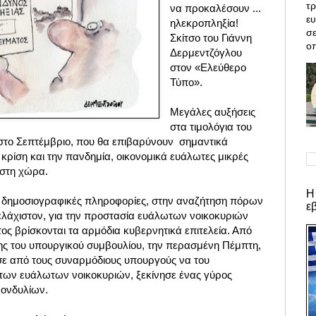
τρ
να προκαλέσουν ...
ε
ηλεκροπληξία!
σε
Σκίτσο του Γιάννη
οπ
Δερμεντζόγλου
στον «Ελεύθερο
Τύπο».
Μεγάλες αυξήσεις
στα τιμολόγια του
στο Σεπτέμβριο,
που θα επιβαρύνουν σημαντικά
ή κρίση και την πανδημία, οικονομικά ευάλωτες μικρές
 στη χώρα.
Η
 δημοσιογραφικές πληροφορίες, στην αναζήτηση πόρων
ε
 ελάχιστον, για την προστασία ευάλωτων νοικοκυριών
τος βρίσκονται τα αρμόδια κυβερνητικά επιτελεία. Από
ης του υπουργικού συμβουλίου, την περασμένη Πέμπτη,
ε από τους συναρμόδιους υπουργούς να του
 των ευάλωτων νοικοκυριών, ξεκίνησε ένας γύρος
κονδυλίων.