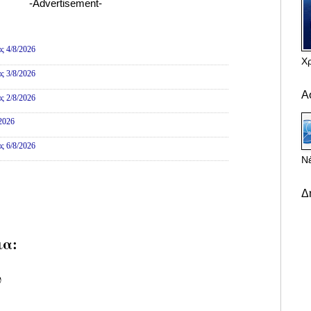
-Advertisement-
ες
ς 4/8/2026
Χ
ς 3/8/2026
Α
ς 2/8/2026
/2026
ς 6/8/2026
Νέ
Δ
ια:
υ