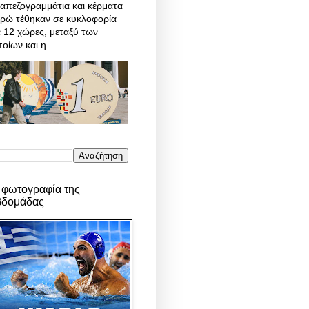
απεζογραμμάτια και κέρματα
υρώ τέθηκαν σε κυκλοφορία
 12 χώρες, μεταξύ των
οίων και η ...
 φωτογραφία της
βδομάδας