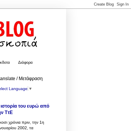
κδοτα
Διάφορα
ranslate / Μετάφραση
elect Language
▼
 ιστορία του ευρώ από
ην ΤτΕ
κοσι χρόνια πριν, την 1η
νουαρίου 2002, τα