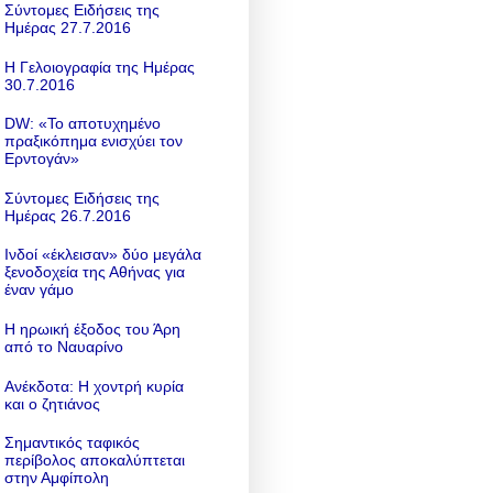
Σύντομες Ειδήσεις της
Ημέρας 27.7.2016
Η Γελοιογραφία της Ημέρας
30.7.2016
DW: «To αποτυχημένο
πραξικόπημα ενισχύει τον
Ερντογάν»
Σύντομες Ειδήσεις της
Ημέρας 26.7.2016
Ινδοί «έκλεισαν» δύο μεγάλα
ξενοδοχεία της Αθήνας για
έναν γάμο
Η ηρωική έξοδος του Άρη
από το Ναυαρίνο
Ανέκδοτα: Η χοντρή κυρία
και ο ζητιάνος
Σημαντικός ταφικός
περίβολος αποκαλύπτεται
στην Αμφίπολη