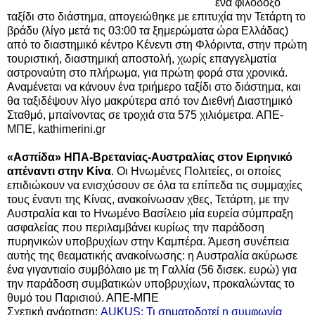
ένα φιλόδοξο
ταξίδι στο διάστημα, απογειώθηκε με επιτυχία την Τετάρτη το
βράδυ (λίγο μετά τις 03:00 τα ξημερώματα ώρα Ελλάδας)
από το διαστημικό κέντρο Κένεντι στη Φλόριντα, στην πρώτη
τουριστική, διαστημική αποστολή, χωρίς επαγγελματία
αστροναύτη στο πλήρωμα, για πρώτη φορά στα χρονικά.
Αναμένεται να κάνουν ένα τριήμερο ταξίδι στο διάστημα, και
θα ταξιδέψουν λίγο μακρύτερα από τον Διεθνή Διαστημικό
Σταθμό, μπαίνοντας σε τροχιά στα 575 χιλιόμετρα. ΑΠΕ-
ΜΠΕ, kathimerini.gr
«Ασπίδα» ΗΠΑ-Βρετανίας-Αυστραλίας στον Ειρηνικό
απέναντι στην Κίνα
. Οι Ηνωμένες Πολιτείες, οι οποίες
επιδιώκουν να ενισχύσουν σε όλα τα επίπεδα τις συμμαχίες
τους έναντι της Κίνας, ανακοίνωσαν χθες, Τετάρτη, με την
Αυστραλία και το Ηνωμένο Βασίλειο μία ευρεία σύμπραξη
ασφαλείας που περιλαμβάνει κυρίως την παράδοση
πυρηνικών υποβρυχίων στην Καμπέρα.
Άμεση συνέπεια
αυτής της θεαματικής ανακοίνωσης: η Αυστραλία ακύρωσε
ένα γιγαντιαίο συμβόλαιο με τη Γαλλία (56 δισεκ. ευρώ) για
την παράδοση συμβατικών υποβρυχίων, προκαλώντας το
θυμό του Παρισιού. ΑΠΕ-ΜΠΕ
Σχετική ανάρτηση:
AUKUS: Τι σηματοδοτεί η συμφωνία