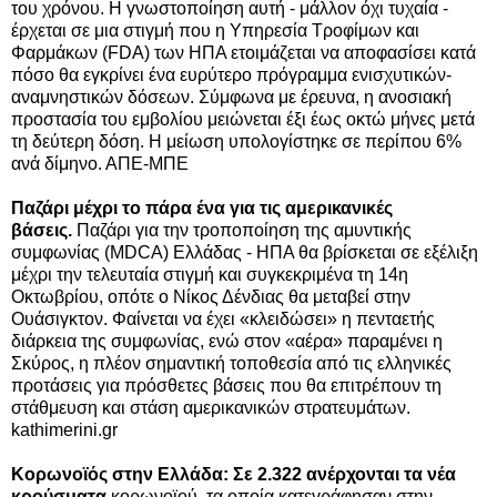
του χρόνου. Η γνωστοποίηση αυτή - μάλλον όχι τυχαία -
έρχεται σε μια στιγμή που η Υπηρεσία Τροφίμων και
Φαρμάκων (FDA) των ΗΠΑ ετοιμάζεται να αποφασίσει κατά
πόσο θα εγκρίνει ένα ευρύτερο πρόγραμμα ενισχυτικών-
αναμνηστικών δόσεων. Σύμφωνα με έρευνα, η ανοσιακή
προστασία του εμβολίου μειώνεται έξι έως οκτώ μήνες μετά
τη δεύτερη δόση. Η μείωση υπολογίστηκε σε περίπου 6%
ανά δίμηνο. ΑΠΕ-ΜΠΕ
Παζάρι μέχρι το πάρα ένα για τις αμερικανικές
βάσεις.
Παζάρι για την τροποποίηση της αμυντικής
συμφωνίας (MDCA) Ελλάδας - ΗΠΑ θα βρίσκεται σε εξέλιξη
μέχρι την τελευταία στιγμή και συγκεκριμένα τη 14η
Οκτωβρίου, οπότε ο Νίκος Δένδιας θα μεταβεί στην
Ουάσιγκτον. Φαίνεται να έχει «κλειδώσει» η πενταετής
διάρκεια της συμφωνίας, ενώ στον «αέρα» παραμένει η
Σκύρος, η πλέον σημαντική τοποθεσία από τις ελληνικές
προτάσεις για πρόσθετες βάσεις που θα επιτρέπουν τη
στάθμευση και στάση αμερικανικών στρατευμάτων.
kathimerini.gr
Κορωνοϊός στην Ελλάδα: Σε 2.322 ανέρχονται τα νέα
κρούσματα
κορωνοϊού, τα οποία κατεγράφησαν στην