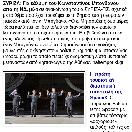
ΣΥΡΙΖΑ: Για κάλυψη του Κωνσταντίνου Μπογδάνου
από τη ΝΔ,
μιλά σε ανακοίνωση του ο ΣΥΡΙΖΑ-ΠΣ, σχετικά
με το θέμα που έχει προκύψει με τη δημοσίευση ονομάτων
παιδιών από τον κ. Μπογδάνο. «Ο κ. Μητσοτάκης δυο μέρες
τώρα καλύπτει και δεν τολμά να διαγράψει τον φασίστα
Μπογδάνο που στοχοποίησε νήπια. Επιβεβαιώνει ότι είναι
ένας αδύναμος Πρωθυπουργός, που φοβάται ακόμα και
έναν Μπογδάνο» αναφέρει. Σημειώνεται ότι ο γαλάζιος
βουλευτής διακίνησε στο διαδίκτυο δημοσίευμα ιστοσελίδας
(meaculpa.gr) το οποίο περιείχε ονομαστική λίστα με παιδιά
μεταναστών από νηπιαγωγείο της Αθήνας. naftemporiki.gr
Η πρώτη
τουριστική
διαστημική
αποστολή της
SpaceX
.
Ο
πύραυλος Falcon
9 της SpaceX με
επιβάτες τέσσερις
«αρχάριους»
απλούς πολίτες σε