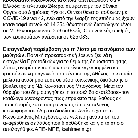
Ελλάδα το τελευταίο 24ωρο, σύμφωνα με τον Εθνικό
Οργανισμό Δημόσιας Υγείας. Οι νέοι θάνατοι ασθενών με
COVID-19 είναι 42, ενώ από την έναρξη της επιδημίας έχουν
καταγραφεί συνολικά 14.354 θάνατοι.ενώ διασωληνωμένοι
σε ΜΕΘ νοσηλεύονται 359 ασθενείς. Ο συνολικός αριθμός
των κρουσμάτων ανέρχεται σε 625.083.
Εισαγγελική παρέμβαση για τη λίστα με τα ονόματα των
μαθητών.
Ποινική προκαταρκτική έρευνα ξεκινά η
εισαγγελία Πρωτοδικών για το θέμα της δημοσιοποίησης
λίστας ονομάτων παιδιών που είναι εγγεγραμμένα και
φοιτούν σε νηπιαγωγείο του κέντρου της Αθήνας, την οποία
μάλιστα αναδημοσίευσε σε μέσο κοινωνικής δικτύωσης ο
βουλευτής της ΝΔ Κωνσταντίνος Μπογδάνος. Μετά τον
θόρυβο που δημιουργήθηκε, η ιστοσελίδα «κατέβασε» τον
κατάλογο αναφέροντας πως επρόκειτο περί λάθους εκ
παραδρομής και επισημαίνοντας ότι ο κατάλογος
κυκλοφορούσε ήδη στο διαδίκτυο. Αντίστοιχα και ο
Κωνσταντίνος Μπογδάνος, σε νεώτερη ανάρτησή του
αναφέρθηκε σε λάθος που διορθώθηκε και για το οποίο
απολογήθηκε. ΑΠE- ΜΠΕ, kathimerini.gr