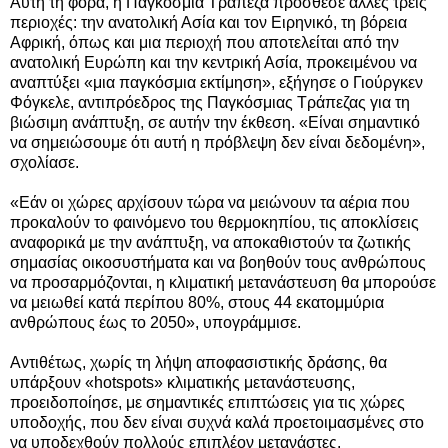
Αυτή τη φορά, η Παγκόσμια Τράπεζα πρόσθεσε άλλες τρεις
περιοχές: την ανατολική Ασία και τον Ειρηνικό, τη βόρεια
Αφρική, όπως και μια περιοχή που αποτελείται από την
ανατολική Ευρώπη και την κεντρική Ασία, προκειμένου να
αναπτύξει «μια παγκόσμια εκτίμηση», εξήγησε ο Γιούργκεν
Φόγκελε, αντιπρόεδρος της Παγκόσμιας Τράπεζας για τη
βιώσιμη ανάπτυξη, σε αυτήν την έκθεση. «Είναι σημαντικό
να σημειώσουμε ότι αυτή η πρόβλεψη δεν είναι δεδομένη»,
σχολίασε.
«Εάν οι χώρες αρχίσουν τώρα να μειώνουν τα αέρια που
προκαλούν το φαινόμενο του θερμοκηπίου, τις αποκλίσεις
αναφορικά με την ανάπτυξη, να αποκαθιστούν τα ζωτικής
σημασίας οικοσυστήματα και να βοηθούν τους ανθρώπους
να προσαρμόζονται, η κλιματική μετανάστευση θα μπορούσε
να μειωθεί κατά περίπου 80%, στους 44 εκατομμύρια
ανθρώπους έως το 2050», υπογράμμισε.
Αντιθέτως, χωρίς τη λήψη αποφασιστικής δράσης, θα
υπάρξουν «hotspots» κλιματικής μετανάστευσης,
προειδοποίησε, με σημαντικές επιπτώσεις για τις χώρες
υποδοχής, που δεν είναι συχνά καλά προετοιμασμένες στο
να υποδεχθούν πολλούς επιπλέον μετανάστες.