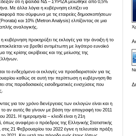
έδειξαν ότι η ψαλίδα ΝΔ – ΣΥΡΙΖΑ μειώθηκε από 0,5%
να. Με άλλα λόγια η κυβέρνηση ελπίζει να
 διαφορά που σύμφωνα με τις εταιρείες δημοσκοπήσεων
Prorata) και 10% (Metron Analysis) ελπίζοντας σε μια
Χ
ς απλής αναλογικής.
υ
η κυβέρνηση
προκηρύξει τις εκλογές για την άνοιξη ή το
Α
 αποκλείεται να βρεθεί αντιμέτωπη με λιγότερο ευνοϊκό
μα της κρίσης ακρίβειας και της μείωσης της
Ελλήνων.
Νέ
αι το ενδεχόμενο οι εκλογές να προσδιοριστούν για τις
ουαρίου καθώς σε αυτή την περίπτωση η κυβέρνηση θα
ι στις παραδοσιακές εισοδηματικές ενισχύσεις που
Δ
ς.
ας για τον χρόνο διενέργειας των εκλογών είναι και η
 το αν αυτές θα γίνουν με βάση την απογραφή του 2011
του 2021.
Η ημερομηνία – κλειδί είναι η 21η
ί, όπως αναφέρει ο πρόεδρος της Ελληνικής Στατιστικής
στις 21 Φεβρουαρίου του 2022 έγινε η τελευταία πράξη
 το 2021. Και
μετά την πάροδο ενός έτους (όπως