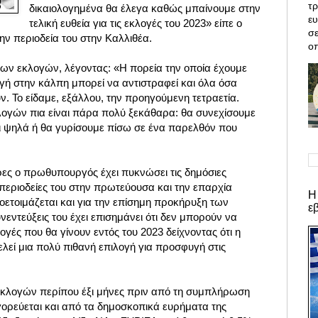
τρ
δικαιολογημένα θα έλεγα καθώς μπαίνουμε στην
ε
τελική ευθεία για τις εκλογές του 2023» είπε ο
σε
ν περιοδεία του στην Καλλιθέα.
οπ
ων εκλογών, λέγοντας: «Η πορεία την οποία έχουμε
ογή στην κάλπη μπορεί να αντιστραφεί και όλα όσα
ν. Το είδαμε, εξάλλου, την προηγούμενη τετραετία.
λογών πια είναι πάρα πολύ ξεκάθαρα: θα συνεχίσουμε
 ψηλά ή θα γυρίσουμε πίσω σε ένα παρελθόν που
ρες ο πρωθυπουργός έχει πυκνώσει τις δημόσιες
ς περιοδείες του στην πρωτεύουσα και την επαρχία
Η
ροετοιμάζεται και για την επίσημη προκήρυξη των
ε
ντεύξεις του έχει επισημάνει ότι δεν μπορούν να
γές που θα γίνουν εντός του 2023 δείχνοντας ότι η
λεί μια πολύ πιθανή επιλογή για προσφυγή στις
εκλογών περίπου έξι μήνες πριν από τη συμπλήρωση
αγορεύεται και από τα δημοσκοπικά ευρήματα της