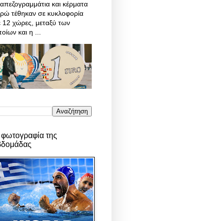
απεζογραμμάτια και κέρματα
υρώ τέθηκαν σε κυκλοφορία
 12 χώρες, μεταξύ των
οίων και η ...
 φωτογραφία της
βδομάδας