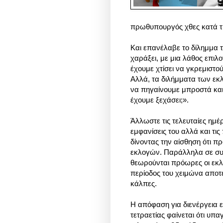
πρωθυπουργός χθες κατά τη
Και ε
πανέλαβε το δίλημμα τ
χαράξει, με μια λάθος επιλ
έχουμε χτίσει να γκρεμιστού
Αλλά, τα διλήμματα των εκ
να πηγαίνουμε μπροστά και
έχουμε ξεχάσει;».
Άλλωστε τις τελευταίες ημέ
εμφανίσεις του αλλά και τι
δίνοντας την αίσθηση ότι π
εκλογών. Παράλληλα σε συνε
θεωρούνται πρόωρες οι εκλο
περίοδος του χειμώνα αποτε
κάλπες.
Η απόφαση για διενέργεια 
τετραετίας φαίνεται ότι υπ