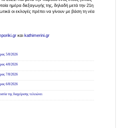
υταία ημέρα διεξαγωγής της, δηλαδή μετά
την 21η
τικά οι εκλογές πρέπει να γίνουν με βάση τη νέα
poriki.gr
και
kathimerini.gr
ρας 5/8/2026
ρας 4/8/2026
ρας 7/8/2026
ρας 6/8/2026
τία της διαχείρισης τελειώνει