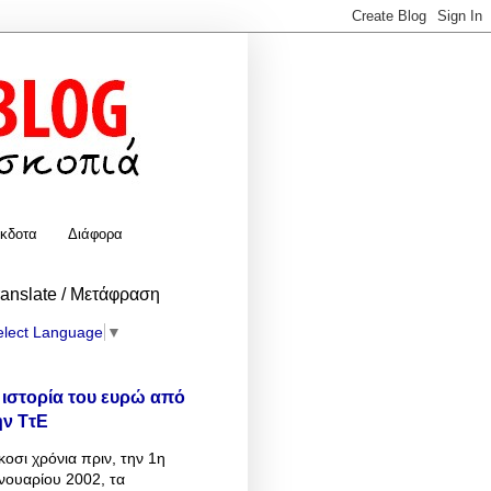
κδοτα
Διάφορα
ranslate / Μετάφραση
elect Language
▼
 ιστορία του ευρώ από
ην ΤτΕ
κοσι χρόνια πριν, την 1η
νουαρίου 2002, τα