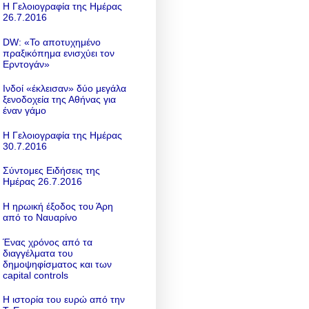
Η Γελοιογραφία της Ημέρας
26.7.2016
DW: «To αποτυχημένο
πραξικόπημα ενισχύει τον
Ερντογάν»
Ινδοί «έκλεισαν» δύο μεγάλα
ξενοδοχεία της Αθήνας για
έναν γάμο
Η Γελοιογραφία της Ημέρας
30.7.2016
Σύντομες Ειδήσεις της
Ημέρας 26.7.2016
Η ηρωική έξοδος του Άρη
από το Ναυαρίνο
Ένας χρόνος από τα
διαγγέλματα του
δημοψηφίσματος και των
capital controls
Η ιστορία του ευρώ από την