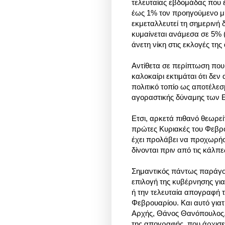
τελευταίας εβδομάδας που 
έως 1% τον προηγούμενο μή
εκμεταλλευτεί τη σημερινή
κυμαίνεται ανάμεσα σε 5% (
άνετη νίκη στις εκλογές τη
Αντίθετα σε περίπτωση πο
καλοκαίρι εκτιμάται ότι δεν
πολιτικό τοπίο ως αποτέλεσ
αγοραστικής δύναμης των 
Ετσι, αρκετά πιθανό θεωρείτ
πρώτες Κυριακές του Φεβρ
έχει προλάβει να προχωρήσε
δίνονται πριν από τις κάλπε
Σημαντικός πάντως παράγοντ
επιλογή της κυβέρνησης για
ή την τελευταία απογραφή 
Φεβρουαρίου. Και αυτό γιατ
Αρχής, Θάνος Θανόπουλος, 
της απογραφής, που άρχισε