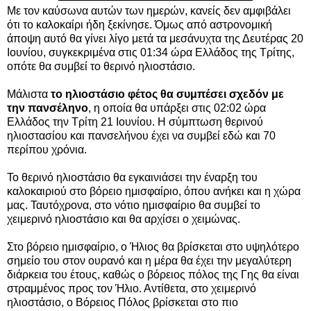
Με τον καύσωνα αυτών των ημερών, κανείς δεν αμφιβάλει
ότι το καλοκαίρι ήδη ξεκίνησε. Όμως από αστρονομική
άποψη αυτό θα γίνει λίγο μετά τα μεσάνυχτα της Δευτέρας 20
Ιουνίου, συγκεκριμένα στις 01:34 ώρα Ελλάδος της Τρίτης,
οπότε θα συμβεί το θερινό ηλιοστάσιο.
Μάλιστα
το ηλιοστάσιο φέτος θα συμπέσει σχεδόν με
την πανσέληνο
,
η οποία θα υπάρξει στις 02:02 ώρα
Ελλάδος την Τρίτη 21 Ιουνίου. Η σύμπτωση θερινού
ηλιοστασίου και πανσελήνου έχει να συμβεί εδώ και 70
περίπου χρόνια.
Το θερινό ηλιοστάσιο θα εγκαινιάσει την έναρξη του
καλοκαιριού στο βόρειο ημισφαίριο, όπου ανήκει και η χώρα
μας. Ταυτόχρονα, στο νότιο ημισφαίριο θα συμβεί το
χειμερινό ηλιοστάσιο και θα αρχίσει ο χειμώνας.
Στο βόρειο ημισφαίριο, ο Ήλιος θα βρίσκεται στο υψηλότερο
σημείο του στον ουρανό και η μέρα θα έχει την μεγαλύτερη
διάρκεια του έτους, καθώς ο βόρειος πόλος της Γης θα είναι
στραμμένος προς τον Ήλιο. Αντίθετα, στο χειμερινό
ηλιοστάσιο, ο Βόρειος Πόλος βρίσκεται στο πιο