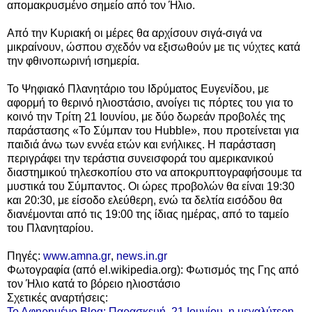
απομακρυσμένο σημείο από τον Ήλιο.
Από την Κυριακή οι μέρες θα αρχίσουν σιγά-σιγά να
μικραίνουν, ώσπου σχεδόν να εξισωθούν με τις νύχτες κατά
την φθινοπωρινή ισημερία.
Το Ψηφιακό Πλανητάριο του Ιδρύματος Ευγενίδου, με
αφορμή το θερινό ηλιοστάσιο, ανοίγει τις πόρτες του για το
κοινό την Τρίτη 21 Ιουνίου, με δύο δωρεάν προβολές της
παράστασης «Το Σύμπαν του Hubble», που προτείνεται για
παιδιά άνω των εννέα ετών και ενήλικες. H παράσταση
περιγράφει την τεράστια συνεισφορά του αμερικανικού
διαστημικού τηλεσκοπίου στο να αποκρυπτογραφήσουμε τα
μυστικά του Σύμπαντος. Οι ώρες προβολών θα είναι 19:30
και 20:30, με είσοδο ελεύθερη, ενώ τα δελτία εισόδου θα
διανέμονται από τις 19:00 της ίδιας ημέρας, από το ταμείο
του Πλανηταρίου.
Πηγές:
www.amna.gr
,
news.in.gr
Φωτογραφία (από el.wikipedia.org): Φωτισμός της Γης από
τον Ήλιο κατά το βόρειο ηλιοστάσιο
Σχετικές αναρτήσεις:
Το Αφηρημένο Blog: Παρασκευή, 21 Ιουνίου, η μεγαλύτερη