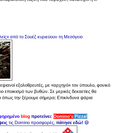
είς» από το Σουέζ κυριεύουν τη Μεσόγειο
σσεψιανοί εξολοθρευτές, με «αρχηγό» τον ύπουλο, φονικό
ιο εποικισμό των βυθών. Σε μερικές δεκαετίες θα
 όπως την ξέρουμε σήμερα; Επικίνδυνα ψάρια
φηρημένο
blog
προτείνει:
Domino's
Pizza!
ψεις
τις Domino προσφορές,
πάτησε εδώ!
😄