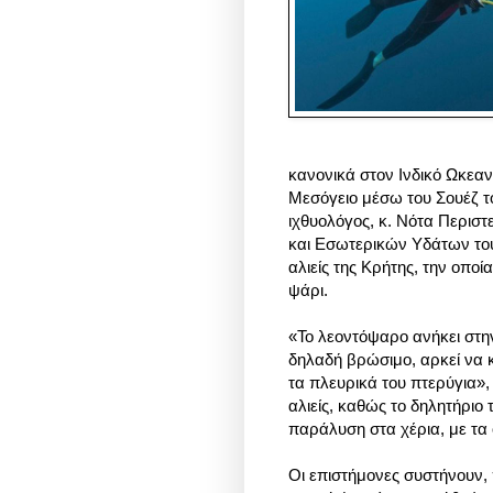
κανονικά στον Ινδικό Ωκεα
Μεσόγειο μέσω του Σουέζ τ
ιχθυολόγος, κ. Νότα Περισ
και Εσωτερικών Υδάτων το
αλιείς της Κρήτης, την οπο
ψάρι.
«Το λεοντόψαρο ανήκει στην 
δηλαδή βρώσιμο, αρκεί να κ
τα πλευρικά του πτερύγια», 
αλιείς, καθώς το δηλητήριο
παράλυση στα χέρια, με τα 
Οι επιστήμονες συστήνουν, 