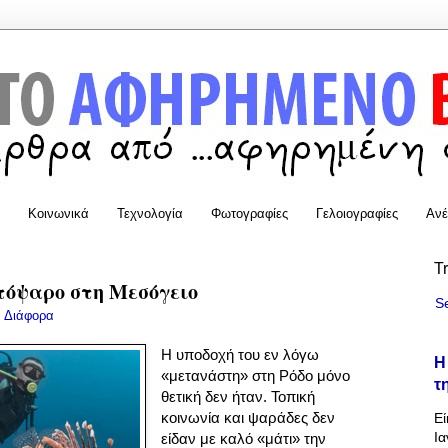
Κοινωνικά
Τεχνολογία
Φωτογραφίες
Γελοιογραφίες
Ανέ
T
ντόψαρο στη Μεσόγειο
S
:
Διάφορα
Η υποδοχή του εν λόγω
Η
«μετανάστη» στη Ρόδο μόνο
τ
θετική δεν ήταν. Τοπική
κοινωνία και ψαράδες δεν
Εί
Ια
είδαν με καλό «μάτι» την