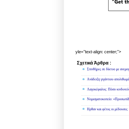
yle="text-align: center;">
Σχετικά Άρθρα :
Διάφορα
Σπινθήρες σε δίκτυο με ανεμο
Aνάδειξη γιγάντιου απολιθωμ
Λαγοκέφαλος: Πόσο κινδυνεύο
Νομισματοκοπείο: «Προσωπίδ
Ηρθαν και φέτος οι μέδουσες