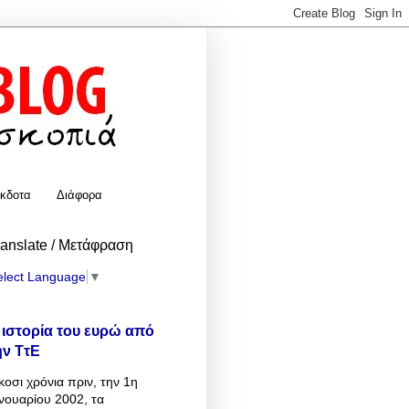
κδοτα
Διάφορα
ranslate / Μετάφραση
elect Language
▼
 ιστορία του ευρώ από
ην ΤτΕ
κοσι χρόνια πριν, την 1η
νουαρίου 2002, τα