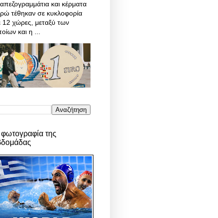
απεζογραμμάτια και κέρματα
υρώ τέθηκαν σε κυκλοφορία
 12 χώρες, μεταξύ των
οίων και η ...
 φωτογραφία της
βδομάδας