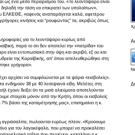
αι ως ένα μέσο περιορισμού του. «Το λεοντόψαρο είναι
ι δηλαδή την τάση να επικρατεί των υπολοίπων»,
του ΕΛΚΕΘΕ, «αφενός αναπαράγεται καλά, αφετέρου
 γρήγορες κινήσεις και “ρουφώντας” τα, ακριβώς όπως
Χ
ληροφορίες για το λεοντόψαρο κυρίως από
Α
ϊβική, παρά το ότι δεν αποτελεί την «πατρίδα» του
ο είναι εντυπωσιακό στην όψη και ακριβό, εξ ου και
υδρεία της Καραϊβικής, απ’ όπου απελευθερώθηκε στη
τηκε γρήγορα».
Νέ
έχει αρχίσει να συμφιλιώνεται με τα ψάρια «εισβολείς».
τα ενδημούν 38 με 40 λεσεψιανά είδη. Μελέτες στη
Δ
ραήλ έχουν δείξει ότι τα μισά αλιεύματα αποτελούνται
ουμε στοιχεία μόνον από την Κρήτη, όπου οι εισβολείς
 7% βάσει της καταμέτρησής μας», επισημαίνει η κ.
η αγριόσαλπα, πωλούνται ευρέως πλέον. «Κρούουμε
όνο για τον λαγοκέφαλο, που μπορεί να προκαλέσει
οπαραλυτική τοξίνη που περιέχει», καταλήγει η κ.