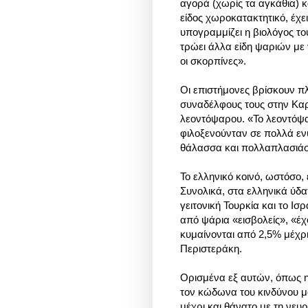
αγορά (χωρίς τα αγκάθια) κ
είδος χωροκατακτητικό, έχε
υπογραμμίζει η βιολόγος 
τρώει άλλα είδη ψαριών με
οι σκορπίνες».
Οι επιστήμονες βρίσκουν π
συναδέλφους τους στην Καρα
λεοντόψαρου. «Το λεοντόψαρ
φιλοξενούνταν σε πολλά εν
θάλασσα και πολλαπλασιάσ
Το ελληνικό κοινό, ωστόσο, 
Συνολικά, στα ελληνικά ύδα
γειτονική Τουρκία και το Ισ
από ψάρια «εισβολείς», «έχ
κυμαίνονται από 2,5% μέχρι
Περιστεράκη.
Ορισμένα εξ αυτών, όπως 
τον κώδωνα του κινδύνου μ
μέχρι και θάνατο με τη νευρ