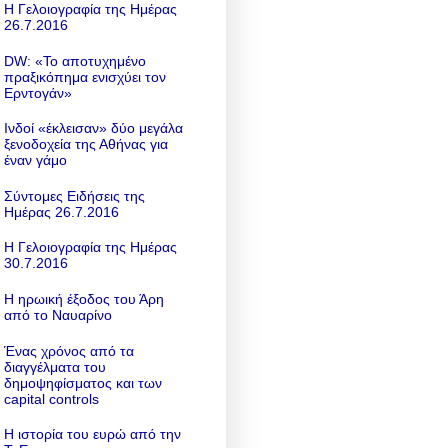
Η Γελοιογραφία της Ημέρας
26.7.2016
DW: «To αποτυχημένο
πραξικόπημα ενισχύει τον
Ερντογάν»
Ινδοί «έκλεισαν» δύο μεγάλα
ξενοδοχεία της Αθήνας για
έναν γάμο
Σύντομες Ειδήσεις της
Ημέρας 26.7.2016
Η Γελοιογραφία της Ημέρας
30.7.2016
Η ηρωική έξοδος του Άρη
από το Ναυαρίνο
Ένας χρόνος από τα
διαγγέλματα του
δημοψηφίσματος και των
capital controls
Η ιστορία του ευρώ από την