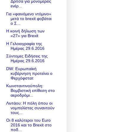
Δρίτσα για μονομερείς
ενέρ...
Για «φαινόμενο ντόμινο»
μετά το brexit φοβάται
ο Σ...
Η κοινή δήλωση των
«27» για Brexit
Η Γελοιογραφία της
Ημέρας 29.6.2016
Σύντομες Ειδήσεις της
Ημέρας 29.6.2016
DW: Ευρωπαϊκή
κυβέρνηση προτείνει ο
Φερχόφστατ
Κωνσταντινούπολη:
Βομβιστική επίθεση στο
αεροδρόμι...
Λιντάου: Η πόλη όπου οι
νομπελίστες συναντούν
τους...
Οι 8 καλύτεροι του Euro
2016 και το Βrexit στο
ποδ...