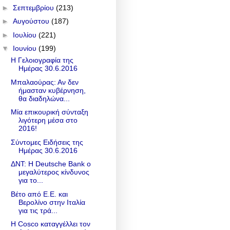
►
Σεπτεμβρίου
(213)
►
Αυγούστου
(187)
►
Ιουλίου
(221)
▼
Ιουνίου
(199)
Η Γελοιογραφία της
Ημέρας 30.6.2016
Mπαλαούρας: Αν δεν
ήμασταν κυβέρνηση,
θα διαδηλώνα...
Μία επικουρική σύνταξη
λιγότερη μέσα στο
2016!
Σύντομες Ειδήσεις της
Ημέρας 30.6.2016
ΔΝΤ: Η Deutsche Bank ο
μεγαλύτερος κίνδυνος
για το...
Βέτο από Ε.Ε. και
Βερολίνο στην Ιταλία
για τις τρά...
Η Cosco καταγγέλλει τον