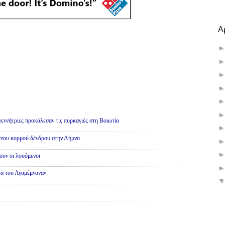
Α
γεννήτριες προκάλεσαν τις πυρκαγιές στη Βοιωτία
ένου κορμού δένδρου στην Λήμνο
υν οι λουόμενοι
α του Αγαμέμνονα»