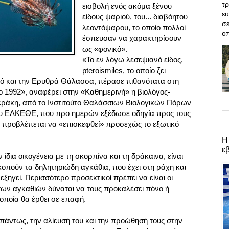
τρ
εισβολή ενός ακόμα ξένου
ε
είδους ψαριού, του... διαβόητου
σε
λεοντόψαρου, το οποίο πολλοί
οπ
έσπευσαν να χαρακτηρίσουν
ως «φονικό».
«Το εν λόγω λεσεψιανό είδος,
pteroismiles, το οποίο ζει
νό και την Ερυθρά Θάλασσα, πέρασε πιθανότατα στη
ο 1992», αναφέρει στην «Καθημερινή» η βιολόγος-
τεράκη, από το Ινστιτούτο Θαλάσσιων Βιολογικών Πόρων
υ ΕΛΚΕΘΕ, που προ ημερών εξέδωσε οδηγία προς τους
ία προβλέπεται να «επισκεφθεί» προσεχώς το εξωτικό
Η
ε
ίδια οικογένεια με τη σκορπίνα και τη δράκαινα, είναι
οπούν τα δηλητηριώδη αγκάθια, που έχει στη ράχη και
εξηγεί. Περισσότερο προσεκτικοί πρέπει να είναι οι
 των αγκαθιών δύναται να τους προκαλέσει πόνο ή
οποία θα έρθει σε επαφή.
πάντως, την αλίευσή του και την προώθησή τους στην