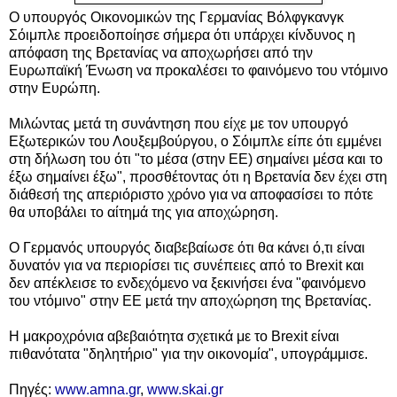
Ο υπουργός Οικονομικών της Γερμανίας Βόλφγκανγκ
Σόιμπλε προειδοποίησε σήμερα ότι υπάρχει κίνδυνος η
απόφαση της Βρετανίας να αποχωρήσει από την
Ευρωπαϊκή Ένωση να προκαλέσει το φαινόμενο του ντόμινο
στην Ευρώπη.
Μιλώντας μετά τη συνάντηση που είχε με τον υπουργό
Εξωτερικών του Λουξεμβούργου, ο Σόιμπλε είπε ότι εμμένει
στη δήλωση του ότι "το μέσα (στην ΕΕ) σημαίνει μέσα και το
έξω σημαίνει έξω", προσθέτοντας ότι η Βρετανία δεν έχει στη
διάθεσή της απεριόριστο χρόνο για να αποφασίσει το πότε
θα υποβάλει το αίτημά της για αποχώρηση.
Ο Γερμανός υπουργός διαβεβαίωσε ότι θα κάνει ό,τι είναι
δυνατόν για να περιορίσει τις συνέπειες από το Brexit και
δεν απέκλεισε το ενδεχόμενο να ξεκινήσει ένα "φαινόμενο
του ντόμινο" στην ΕΕ μετά την αποχώρηση της Βρετανίας.
Η μακροχρόνια αβεβαιότητα σχετικά με το Brexit είναι
πιθανότατα "δηλητήριο" για την οικονομία", υπογράμμισε.
Πηγές:
www.amna.gr
,
www.skai.gr