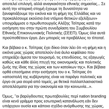
αποτελεί επιλογή, αλλά αναγκαιότητα εθνικής σημασίας... Σε
αυτή την ιστορική στιγμή έχουμε τη δυνατότητα να
ξαναφτιάξουμε την εικόνα και τη φήμη της Ελλάδας και να
προκαλέσουμε εκούσια ένα ντόμινο θετικών εξελίξεων»
υπογράμμισε ο πρωθυπουργός Αλέξης Τσίπρας κατά την
εισήγηση του στην πρώτη συνεδρίαση του Συμβουλίου
Εθνικής Επικοινωνιακής Πολιτικής (ΣΕΕΠ). Όμως όλα αυτά
προϋποθέτουν έργο. Δεν μπορείς να προβάλλεις το τίποτα!.
Και βέβαια ο κ. Τσίπρας έχει δίκιο όταν λέει ότι «η φήμη και η
εικόνα μιας χώρας αποτελούν ένα άυλο κεφάλαιο που
επηρεάζει άμεσα τον τουρισμό, τις επενδύσεις, τις εξαγωγές
καθώς και κάθε άλλη πτυχή της οικονομικής και πολιτικής
ζωής της ίδιας της χώρας και των κατοίκων της». Και βέβαια
ορθά επεσήμανε στην εισήγηση του ο κ. Τσίπρας ότι
«αποστολή της κυβέρνησης είναι να παράγει πολιτικές και
έργο σε μια σειρά από τομείς, με θετικά πολλαπλασιαστικά
αποτελέσματα για την οικονομία και την κοινωνία...».
Όμως, "οι βαρύγδουπες πρωτοβουλίες περί nation branding
είναι κενό γράμμα προς εσωτερική κατανάλωση εάν δεν
υπάρχουν ουσία και κάποιο σχέδιο ανόρθωσης της χώρας,