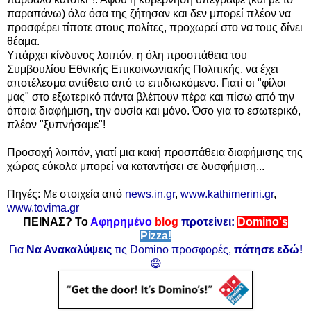
παραπάνω) όλα όσα της ζήτησαν και δεν μπορεί πλέον να
προσφέρει τίποτε στους πολίτες, προχωρεί στο να τους δίνει
θέαμα.
Υπάρχει κίνδυνος λοιπόν, η όλη προσπάθεια του
Συμβουλίου Εθνικής Επικοινωνιακής Πολιτικής, να έχει
αποτέλεσμα αντίθετο από το επιδιωκόμενο. Γιατί οι "φίλοι
μας" στο εξωτερικό πάντα βλέπουν πέρα και πίσω από την
όποια διαφήμιση, την ουσία και μόνο. Όσο για το εσωτερικό,
πλέον "ξυπνήσαμε"!
Προσοχή λοιπόν, γιατί μια κακή προσπάθεια διαφήμισης της
χώρας εύκολα μπορεί να καταντήσει σε δυσφήμιση...
Πηγές: Με στοιχεία από
news.in.gr
,
www.kathimerini.gr
,
www.tovima.gr
ΠΕΙΝΑΣ? Το
Αφηρημένο
blog
προτείνει:
Domino's
Pizza!
Για
Να Ανακαλύψεις
τις Domino προσφορές,
πάτησε εδώ!
😄