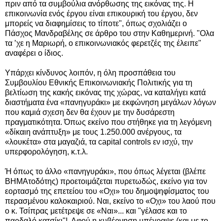
πριν από τα συμβούλια ανόρθωσης της εικόνας της. Η
επικοινωνία ενός έργου είναι επικουρική του έργου, δεν
μπορείς να διαφημίσεις το τίποτε", όπως σχολιάζει ο
Πάσχος Μανδραβέλης σε άρθρο του στην Καθημερινή. "Ολα
τα ’χε η Μαριωρή, ο επικοινωνιακός φερετζές της έλειπε"
αναφέρει ο ίδιος.
Υπάρχει κίνδυνος λοιπόν, η όλη προσπάθεια του
Συμβουλίου Εθνικής Επικοινωνιακής Πολιτικής για τη
βελτίωση της κακής εικόνας της χώρας, να καταλήγει κατά
διαστήματα ένα «πανηγυράκι» με εκφώνηση μεγάλων λόγων
που καμιά σχεση δεν θα έχουν με την δυσάρεστη
πραγματικότητα. Όπως εκείνο που στήθηκε για τη λεγόμενη
«δίκαιη ανάπτυξη» με τους 1.250.000 ανέργους, τα
«λουκέτα» στα μαγαζιά, τα capital controls εν ισχύ, την
υπερφορολόγηση, κ.τ.λ.
Ή όπως το άλλο «πανηγυράκι», που όπως λέγεται (βλέπε
ΒΗΜΑτοδότης) προετοιμάζεται πυρετωδώς, εκείνο για τον
εορτασμό της επετείου του «Οχι» του δημοψηφίσματος του
περασμένου καλοκαιριού. Ναι, εκείνο το «Οχι» του λαού που
ο κ. Τσίπρας μετέτρεψε σε «Ναι»... και "γέλασε και το
παρδαλό κατσίκι"!. Αφού η κυβέρνηση υπέγραψε (και με το