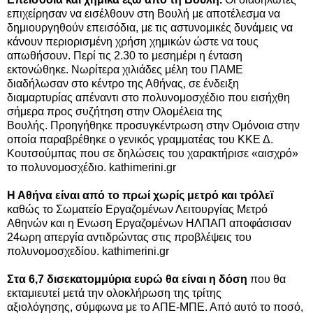
επιχείρησαν να εισέλθουν στη Βουλή με αποτέλεσμα να
δημιουργηθούν επεισόδια, με τις αστυνομικές δυνάμεις να
κάνουν περιορισμένη χρήση χημικών ώστε να τους
απωθήσουν. Περί τις 2.30 το μεσημέρι η ένταση
εκτονώθηκε. Νωρίτερα χιλιάδες μέλη του ΠΑΜΕ
διαδήλωσαν στο κέντρο της Αθήνας, σε ένδειξη
διαμαρτυρίας απέναντι στο πολυνομοσχέδιο που εισήχθη
σήμερα προς συζήτηση στην Ολομέλεια της
Βουλής. Προηγήθηκε προσυγκέντρωση στην Ομόνοια στην
οποία παραβρέθηκε ο γενικός γραμματέας του ΚΚΕ Δ.
Κουτσούμπας που σε δηλώσεις του χαρακτήρισε «αισχρό»
το πολυνομοσχέδιο.
kathimerini.gr
Η Αθήνα είναι από το πρωί χωρίς μετρό και τρόλεϊ
καθώς το Σωματείο Εργαζομένων Λειτουργίας Μετρό
Αθηνών και η Ενωση Εργαζομένων ΗΛΠΑΠ αποφάσισαν
24ωρη απεργία αντιδρώντας στις προβλέψεις του
πολυνομοσχεδίου. kathimerini.gr
Στα 6,7 δισεκατομμύρια ευρώ θα είναι η δόση
που θα
εκταμιευτεί μετά την ολοκλήρωση της τρίτης
αξιολόγησης,
σύμφωνα με το ΑΠΕ-ΜΠΕ
. Α
πό αυτό το ποσό,