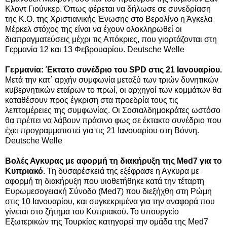
Κλοντ Γιούνκερ.
Όπως φέρεται να δήλωσε σε συνεδρίαση
της Κ.Ο. της Χριστιανικής Ένωσης στο Βερολίνο η Άγκελα
Μέρκελ στόχος της είναι να έχουν ολοκληρωθεί οι
διαπραγματεύσεις μέχρι τις Απόκριες, που γιορτάζονται στη
Γερμανία 12 και 13 Φεβρουαρίου. Deutsche Welle
Γερμανία: Έκτατο συνέδριο του SPD στις 21 Ιανουαρίου.
Μετά την κατ΄ αρχήν συμφωνία μεταξύ των τριών δυνητικών
κυβερνητικών εταίρων το πρωί, οι αρχηγοί των κομμάτων θα
καταθέσουν προς έγκριση στα προεδρία τους τις
λεπτομέρειες της συμφωνίας. Οι Σοσιαλδημοκράτες ωστόσο
θα πρέπει να λάβουν πράσινο φως σε έκτακτο συνέδριο που
έχει προγραμματιστεί για τις 21 Ιανουαρίου στη Βόννη.
Deutsche Welle
Βολές Αγκυρας με αφορμή τη διακήρυξη της Med7 για το
Κυπριακό
. Τη δυσαρέσκειά της εξέφρασε η Αγκυρα με
αφορμή τη διακήρυξη που υιοθετήθηκε κατά την τέταρτη
Ευρωμεσογειακή Σύνοδο (Med7) που διεξήχθη στη Ρώμη
στις 10 Ιανουαρίου, και συγκεκριμένα για την αναφορά που
γίνεται στο ζήτημα του Κυπριακού. Το υπουργείο
Εξωτερικών της Τουρκίας κατηγορεί την ομάδα της Med7