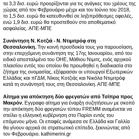
τα 3,3 δισ. ευρώ προορίζονται για τις ανάγκες του χρέους της
χώρας από τον Φεβρουάριο μέχρι και τον Ιούνιο του 2018,
το 1,5 δισ. ευρώ θα κατευθυνθεί σε ληξιπρόθεσμες οφειλές,
ενώ 1,9 δισ. ευρώ θα προστεθούν στο αποθεματικό
ασφαλείας.
ΑΠΕ-ΜΠΕ
Συνάντηση Ν. Κοτζιά - Ν. Ντιμιτρόφ στη
Θεσσαλονίκη.
Την κοινή προσδοκία τους για παρουσίαση,
στην επερχόμενη συνάντηση της 17ης Ιανουαρίου, από τον
ειδικό απεσταλμένο του ΟΗΕ, Μάθιου Νιμιτς, ενός αρχικού
πλαισίου εντός του οποίου θα προωθηθεί η διαδικασία στο
ζήτημα της ονομασίας, εξέφρασαν οι υπουργοί Εξωτερικών
Ελλάδας και πΓΔΜ, Νίκος Κοτζιάς και Νικόλα Ντιμιτρόφ
κατά τη συνάντησή τους στη Θεσσαλονίκη. ΑΠΕ-ΜΠΕ
Αίτημα για απόκτηση δύο φρεγατών από Τσίπρα προς
Μακρόν.
Εγγραφο αίτημα για έναρξη συζητήσεων με σκοπό
την απόκτηση δύο φρεγατών τύπου FREMM αναμένεται να
στείλει η ελληνική κυβέρνηση στο Παρίσι εντός του
επόμενου μήνα. Οι επαφές ανάμεσα σε Ελλάδα και Γαλλία
θα γίνουν αρχικά σε στρατιωτικό επίπεδο, ξεκινώντας από
τον Φεβρουάριο. kathimerini.gr