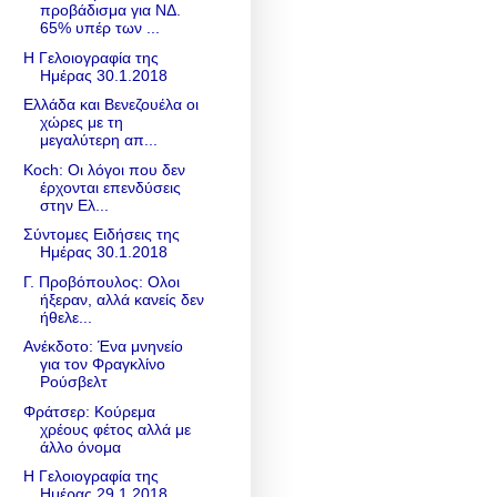
προβάδισμα για ΝΔ.
65% υπέρ των ...
Η Γελοιογραφία της
Ημέρας 30.1.2018
Ελλάδα και Βενεζουέλα οι
χώρες με τη
μεγαλύτερη απ...
Koch: Οι λόγοι που δεν
έρχονται επενδύσεις
στην Ελ...
Σύντομες Ειδήσεις της
Ημέρας 30.1.2018
Γ. Προβόπουλος: Ολοι
ήξεραν, αλλά κανείς δεν
ήθελε...
Ανέκδοτο: Ένα μνηνείο
για τον Φραγκλίνο
Ρούσβελτ
Φράτσερ: Κούρεμα
χρέους φέτος αλλά με
άλλο όνομα
Η Γελοιογραφία της
Ημέρας 29.1.2018