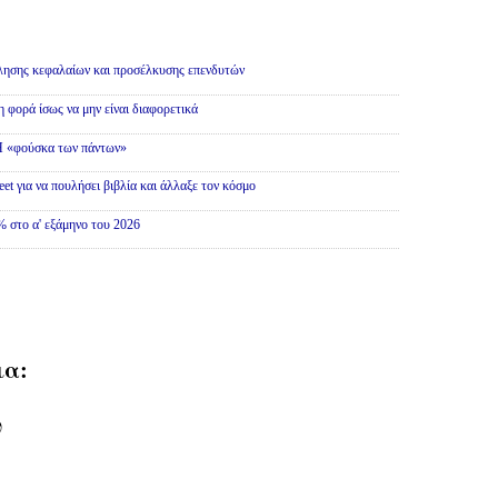
λησης κεφαλαίων και προσέλκυσης επενδυτών
η φορά ίσως να μην είναι διαφορετικά
 Η «φούσκα των πάντων»
et για να πουλήσει βιβλία και άλλαξε τον κόσμο
 στο α' εξάμηνο του 2026
ια:
υ