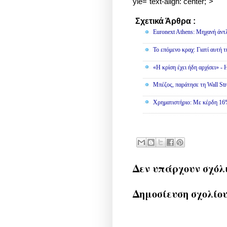
yle="text-align: center;">
Σχετικά Άρθρα :
Οικονομία
Euronext Athens: Μηχανή άντ
To επόμενο κραχ: Γιατί αυτή τ
«Η κρίση έχει ήδη αρχίσει» -
Μπέζος, παράτησε τη Wall Stre
Χρηματιστήριο: Με κέρδη 16%
Δεν υπάρχουν σχόλ
Δημοσίευση σχολίο