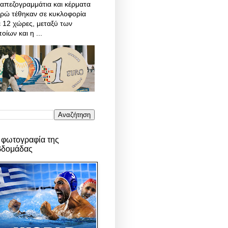
απεζογραμμάτια και κέρματα
υρώ τέθηκαν σε κυκλοφορία
 12 χώρες, μεταξύ των
οίων και η ...
 φωτογραφία της
βδομάδας