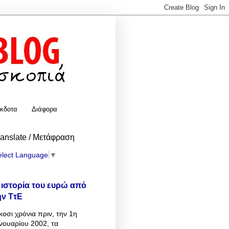
κδοτα
Διάφορα
ranslate / Μετάφραση
elect Language
▼
 ιστορία του ευρώ από
ην ΤτΕ
κοσι χρόνια πριν, την 1η
νουαρίου 2002, τα