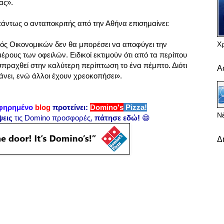
ας».
πάντως ο ανταποκριτής από την Αθήνα επισημαίνει:
Χ
ς Οικονομικών δεν θα μπορέσει να αποφύγει την
ρους των οφειλών. Ειδικοί εκτιμούν ότι από τα περίπου
ισπραχθεί στην καλύτερη περίπτωση το ένα πέμπτο. Διότι
Α
άνει, ενώ άλλοι έχουν χρεοκοπήσει».
φηρημένο
blog
προτείνει:
Domino's
Pizza!
Νέ
ψεις
τις Domino προσφορές,
πάτησε εδώ!
😄
Δ