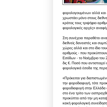
φορολογουμένων αλλά και ε
χρωστάει μόνο στους διεθνεί
κράτος τους τριψήφιο αριθ
φορολογικές αρχές» αναφέ
Στη συνέχεια παραθέτει ανα
διεθνείς δανειστές και συ
χώρες αλλά και στο ίδιο το
αριθμούς - που προκύπτουν
Εσόδων - το Νοέμβριο του 
δις €. Ποσό που αντιστοιχεί
φορολογικά έσοδα της περ
«
Πρόκειται για διαπιστωμέν
την φοροδιαφυγή, τότε προκ
φοροδιαφυγή στην Ελλάδα αν
στο ένα τρίτο των εισπρα
προκύπτει από την μη καταβ
κακή φορολογική συνείδηση 