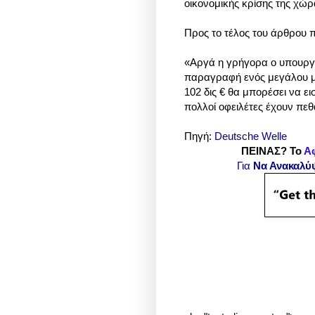
οικονομικής κρίσης της χώρ
Προς το τέλος του άρθρου 
«Αργά η γρήγορα ο υπουργό
παραγραφή ενός μεγάλου μέ
102 δις € θα μπορέσει να ε
πολλοί οφειλέτες έχουν πεθ
Πηγή:
Deutsche Welle
ΠΕΙΝΑΣ? Το
Α
Για
Να Ανακαλύ