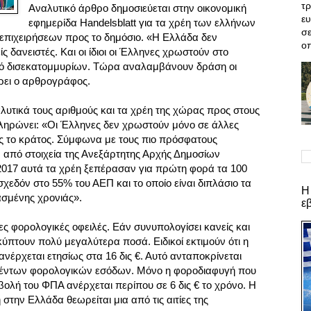
τρ
Αναλυτικό άρθρο δημοσιεύεται στην οικονομική
ε
εφημερίδα Handelsblatt για τα χρέη των ελλήνων
σε
πιχειρήσεων προς το δημόσιο.
«Η Ελλάδα δεν
οπ
ς δανειστές. Και οι ίδιοι οι Έλληνες χρωστούν στο
μό δισεκατομμυρίων. Τώρα αναλαμβάνουν δράση οι
ρει ο αρθρογράφος.
λυτικά τους αριθμούς και τα χρέη της χώρας προς στους
μπληρώνει: «Οι Έλληνες δεν χρωστούν μόνο σε άλλες
υς το κράτος. Σύμφωνα με τους πιο πρόσφατους
 από στοιχεία της Ανεξάρτητης Αρχής Δημοσίων
2017 αυτά τα χρέη ξεπέρασαν για πρώτη φορά τα 100
 σχεδόν στο 55% του ΑΕΠ και το οποίο είναι διπλάσιο τα
Η
ασμένης χρονιάς
»
.
ε
ες φορολογικές οφειλές. Εάν συνυπολογίσει κανείς και
ύπτουν πολύ μεγαλύτερα ποσά. Ειδικοί εκτιμούν ότι η
έρχεται ετησίως στα 16 δις €. Αυτό ανταποκρίνεται
χθέντων φορολογικών εσόδων. Μόνο η φοροδιαφυγή που
ολή του ΦΠΑ ανέρχεται περίπου σε 6 δις € το χρόνο. Η
στην Ελλάδα θεωρείται μια από τις αιτίες της