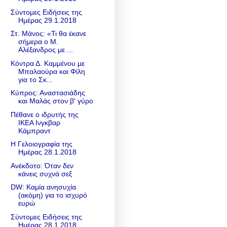
Σύντομες Ειδήσεις της
Ημέρας 29.1.2018
Στ. Μάνος: «Τι θα έκανε
σήμερα ο Μ.
Αλέξανδρος με ...
Κόντρα Δ. Καμμένου με
Μπαλαούρα και Φίλη
για το Σκ...
Κύπρος: Αναστασιάδης
και Μαλάς στον β' γύρο
Πέθανε ο ιδρυτής της
IKEA Ινγκβαρ
Κάμπραντ
Η Γελοιογραφία της
Ημέρας 28.1.2018
Ανέκδοτο: Όταν δεν
κάνεις συχνά σεξ
DW: Καμία ανησυχία
(ακόμη) για το ισχυρό
ευρώ
Σύντομες Ειδήσεις της
Ημέρας 28.1.2018