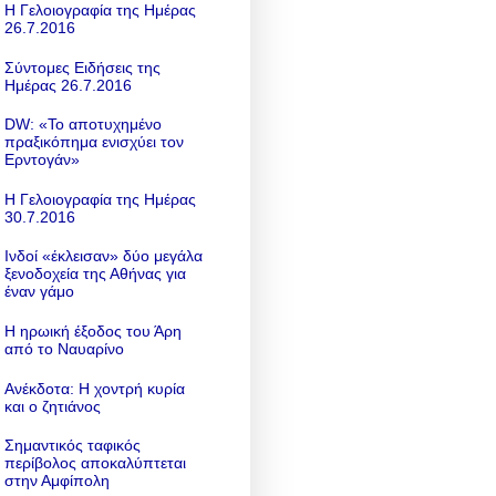
Η Γελοιογραφία της Ημέρας
26.7.2016
Σύντομες Ειδήσεις της
Ημέρας 26.7.2016
DW: «To αποτυχημένο
πραξικόπημα ενισχύει τον
Ερντογάν»
Η Γελοιογραφία της Ημέρας
30.7.2016
Ινδοί «έκλεισαν» δύο μεγάλα
ξενοδοχεία της Αθήνας για
έναν γάμο
Η ηρωική έξοδος του Άρη
από το Ναυαρίνο
Ανέκδοτα: Η χοντρή κυρία
και ο ζητιάνος
Σημαντικός ταφικός
περίβολος αποκαλύπτεται
στην Αμφίπολη