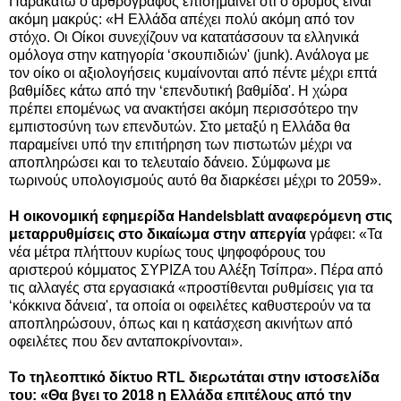
Παρακάτω ο αρθρογράφος επισημαίνει ότι ο δρόμος είναι
ακόμη μακρύς: «Η Ελλάδα απέχει πολύ ακόμη από τον
στόχο. Οι Οίκοι συνεχίζουν να κατατάσσουν τα ελληνικά
ομόλογα στην κατηγορία ‘σκουπιδιών' (junk). Ανάλογα με
τον οίκο οι αξιολογήσεις κυμαίνονται από πέντε μέχρι επτά
βαθμίδες κάτω από την ‘επενδυτική βαθμίδα'. Η χώρα
πρέπει επομένως να ανακτήσει ακόμη περισσότερο την
εμπιστοσύνη των επενδυτών. Στο μεταξύ η Ελλάδα θα
παραμείνει υπό την επιτήρηση των πιστωτών μέχρι να
αποπληρώσει και το τελευταίο δάνειο. Σύμφωνα με
τωρινούς υπολογισμούς αυτό θα διαρκέσει μέχρι το 2059».
Η οικονομική εφημερίδα
Handelsblatt αναφερόμενη στις
μεταρρυθμίσεις στο δικαίωμα στην απεργία
γράφει: «Τα
νέα μέτρα πλήττουν κυρίως τους ψηφοφόρους του
αριστερού κόμματος ΣΥΡΙΖΑ του Αλέξη Τσίπρα». Πέρα από
τις αλλαγές στα εργασιακά «προστίθενται ρυθμίσεις για τα
‘κόκκινα δάνεια', τα οποία οι οφειλέτες καθυστερούν να τα
αποπληρώσουν, όπως και η κατάσχεση ακινήτων από
οφειλέτες που δεν ανταποκρίνονται».
Το τηλεοπτικό δίκτυο RTL διερωτάται στην ιστοσελίδα
του: «Θα βγει το 2018 η Ελλάδα επιτέλους από την