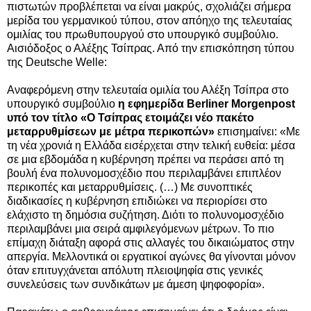
πιστωτών προβλέπεται να είναι μακρύς, σχολιάζει σήμερα
μερίδα του γερμανικού τύπου, στον απόηχο της τελευταίας
ομιλίας του πρωθυπουργού στο υπουργικό συμβούλιο.
Αισιόδοξος ο Αλέξης Τσίπρας.
Από την επισκόπηση τύπου
της Deutsche Welle:
Αναφερόμενη στην τελευταία ομιλία του Αλέξη Τσίπρα στο
υπουργικό συμβούλιο
η εφημερίδα Berliner Morgenpost
υπό τον τίτλο «Ο Τσίπρας ετοιμάζει νέο πακέτο
μεταρρυθμίσεων με μέτρα περικοπών»
επισημαίνει: «Με
τη νέα χρονιά η Ελλάδα εισέρχεται στην τελική ευθεία: μέσα
σε μια εβδομάδα η κυβέρνηση πρέπει να περάσει από τη
βουλή ένα πολυνομοσχέδιο που περιλαμβάνει επιπλέον
περικοπές και μεταρρυθμίσεις. (…) Με συνοπτικές
διαδικασίες η κυβέρνηση επιδιώκει να περιορίσει στο
ελάχιστο τη δημόσια συζήτηση. Διότι το πολυνομοσχέδιο
περιλαμβάνει μια σειρά αμφιλεγόμενων μέτρων. Το πιο
επίμαχη διάταξη αφορά στις αλλαγές του δικαιώματος στην
απεργία. Μελλοντικά οι εργατικοί αγώνες θα γίνονται μόνον
όταν επιτυγχάνεται απόλυτη πλειοψηφία στις γενικές
συνελεύσεις των συνδικάτων με άμεση ψηφοφορία».