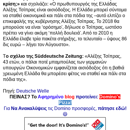
κρίση;»
και σχολιάζει: «Ο πρωθυπουργός της Ελλάδας
Αλέξης Τσίπρας είναι αισιόδοξος. Η Ελλάδα μπορεί σύντομα
να σταθεί οικονομικά και πάλι στα πόδια της –αυτό ελπίζει ο
επικεφαλής της κυβέρνησης Αλέξης Τσίπρας. Το 2018 θα
μπορούσε να είναι ‘ορόσημο', δήλωσε ο Τσίπρας, ωστόσο
πρέπει να γίνει ακόμη ‘πολλή δουλειά'. Από το 2010 η
Ελλάδα έλαβε τρία πακέτα στήριξης, το τελευταίο – ύψους 86
δις ευρώ – λήγει τον Αύγουστο».
Τ
ο σχόλιο της Süddeutsche Zeitung:
«Αλέξης Τσίπρας,
43 ετών, ο πάλαι ποτέ μπαμπούλας των γερμανών
υπουργών Οικονομικών εμφανίζεται αισιόδοξος ότι η βαθιά
χρεωμένη Ελλάδα θα μπορέσει φέτος να σταθεί και πάλι στα
πόδια της».
Πηγή:
Deutsche Welle
ΠΕΙΝΑΣ? Το
Αφηρημένο
blog
προτείνει:
Domino's
Pizza!
Για
Να Ανακαλύψεις
τις Domino προσφορές,
πάτησε εδώ!
😄