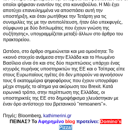
οποίοι ψήφισαν εναντίον της στο κοινοβούλιο. Η Μέι έχει
αποτύχει επανειλημμένα να αποσπάσει αυτή την
υποστήριξη, και όταν ρωτήθηκε την Τετάρτη για τις
συνομιλίες της με την αντιπολίτευση, ήταν όλο υπεκφυγές,
σύμφωνα με δύο διπλωμάτες που έχουν γνώση της
συζήτησης», υπογραμμίζεται μεταξύ άλλων στο άρθρο του
πρακτορείου.
Ωστόσο, στο άρθρο σημειώνεται και μια ομοιότητα: Το
«κοινό στοιχείο ανάμεσα στην Ελλάδα και το Ηνωμένο
Βασίλειο είναι ότι και στις δύο περιπτώσεις υπάρχει ένας
ισχυρός πυρήνας υποστηρικτών της ΕΕ και ο Τσίπρας είπε
στους Ευρωπαίους ηγέτες ότι δεν μπορούν να αγνοήσουν
τους 6 εκατομμύρια ψηφοφόρους που έχουν υπογράψει
μέχρι στιγμής το αίτημα για ακύρωση του Brexit. Κατά
ειρωνικό τρόπο, στην περίπτωση της Ελλάδας, οι
υποστηρικτές της ΕΕ στο δημοψήφισμα χλευάστηκαν με
έναν όρο αντίστοιχο του βρετανικού "remoaners"».
Πηγές: Bloomberg,
kathimerini.gr
ΠΕΙΝΑΣ? Το
Αφηρημένο
blog
προτείνει:
Domino's
Pizza!