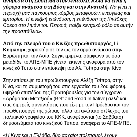
ανάμεσα στη Δύση και στην Ανατολή. Αλλά να είναι η
γέφυρα ανάμεσα στη Δύση και στην Ανατολή
. Να γίνει η
περιοχή μας παγκόσμιος κόμβος μεταφορών, ενέργειας και
εμπορίου. Η κινεζική επένδυση, η επένδυση της Κινέζικης
Cosco στο λιμάνι του Πειραιά, παίζει κεντρικό ρόλο σε αυτήν
την προσπάθεια
»
.
Από την πλευρά του ο
Κινέζος πρωθυπουργός,
Li
Keqiang
»,
χαρακτήρισε την ως τον
αρμό ανάμεσα στην
Ευρώπη και την Ασία.
Συγκεκριμένα, σύμφωνα με όσα
μεταδίδει το ΑΠΕ-ΜΠΕ γίνεται εκτενής αναφορά από τον
κινεζικό Τύπο στην επίσκεψη του Αλ. Τσίπρα στην Κίνα:
Στην επίσκεψη του πρωθυπουργού Αλέξη Τσίπρα, στην
Κίνα, και τη συμμετοχή του στις εργασίες του 2ου φόρουμ
υψηλού επιπέδου της Πρωτοβουλίας για τον σύγχρονο
«Δρόμο του Μεταξιού» (Belt and Road Initiative) αλλά και
στις διμερείς συναντήσεις που είχε με τον Πρόεδρο και τον
πρωθυπουργό της χώρας, αλλά και ανώτατο στέλεχος του
πολιτικού γραφείου του ΚΚΚ, αναφέρονται (το Σάββατο)
δημοσιεύματα του κινεζικού Τύπου, αναφέρει το ΑΠΕ-ΜΠΕ
.
«
Η Κίνα και η Ελλάδα, δύο αρχαίοι πολιτισμοί, έχουν