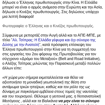
δήλωσε ο
Έλληνας πρωθυπουργός στην Κίνα.
Η Ελλάδα
μπορεί να είναι ο αρμός ανάμεσα στην Ευρώπη και την Ασία,
δήλωσε ο Κινέζος πρωθυπουργός. Στις δηλώσεις υ
πάρχει
μια λεπτή διαφορά!
Φωτογραφία: ο Έλληνας και ο Κινέζος πρωθυπουργός.
Σύμφωνα με ρεπορτάζ στην Αυγή αλλά και το ΑΠΕ-ΜΠΕ, με
τίτλο "
Αλ. Τσίπρας: Η Ελλάδα γέφυρα και όχι σύνορο της
Δύσης με την Ανατολή
",
κατά πρόσφατη επίσκεψη του
Έλληνα πρωθυπουργού στην Κίνα για τη συμμετοχή του
στις εργασίες του 2ου φόρουμ της Πρωτοβουλίας για τον
σύγχρονο «Δρόμο του Μεταξιού» (Belt and Road Initiative),
ο Αλέξης Τσίπρας μιλώντας την Παρασκευή μεταξύ πολλών
άλλων είπε:
«
Η χώρα μου σήμερα εκμεταλλεύεται και θέλει να
αξιοποιήσει τη μοναδική γεωπολιτική της θέση στο
αντάμωμα τριών ηπείρων, καθώς και τον ρόλο της ως
δύναμη με παγκόσμια εμβέλεια στους τομείς της ναυτιλίας
και του τουρισμού. Θέλουμε η γειτονιά μας, η Νοτιανατολική
Μεσόγειος , αλλά και τα Βαλκάνια
να μην είναι το σύνορο