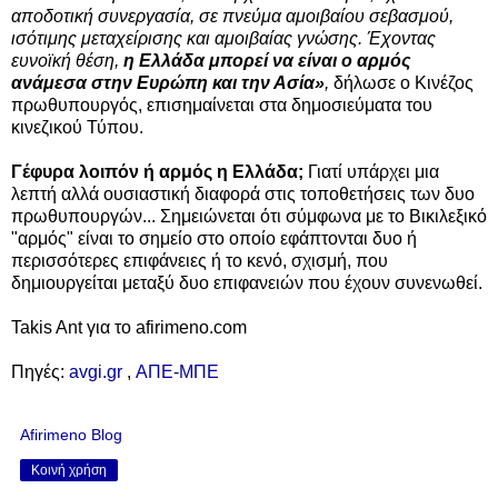
αποδοτική συνεργασία, σε πνεύμα αμοιβαίου σεβασμού,
ισότιμης μεταχείρισης και αμοιβαίας γνώσης. Έχοντας
ευνοϊκή θέση,
η Ελλάδα μπορεί να είναι ο αρμός
ανάμεσα στην Ευρώπη και την Ασία
»
,
δήλωσε ο Κινέζος
πρωθυπουργός,
επισημαίνεται στα δημοσιεύματα του
κινεζικού Τύπου.
Γέφυρα λοιπόν ή αρμός η Ελλάδα;
Γιατί υπάρχει μια
λεπτή αλλά ουσιαστική διαφορά στις τοποθετήσεις των δυο
πρωθυπουργών... Σημειώνεται ότι σύμφωνα με το
Βικιλεξικό
"αρμός" είναι
το σημείο στο οποίο εφάπτονται δυο ή
περισσότερες επιφάνειες ή
το κενό, σχισμή, που
δημιουργείται μεταξύ δυο επιφανειών που έχουν συνενωθεί.
Takis Ant για το afirimeno.com
Πηγές:
avgi.gr
,
ΑΠΕ-ΜΠΕ
Afirimeno Blog
Κοινή χρήση