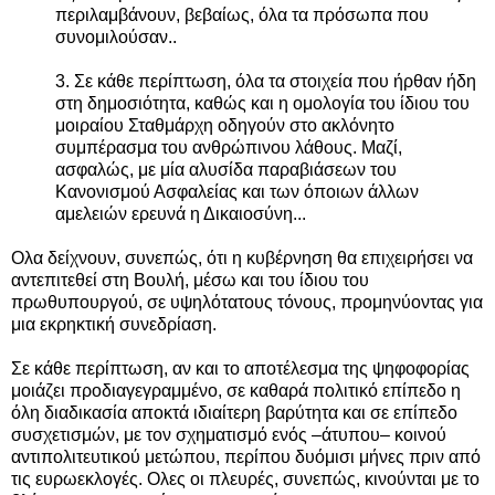
περιλαμβάνουν, βεβαίως, όλα τα πρόσωπα που
συνομιλούσαν..
3.⁠ Σε κάθε περίπτωση, όλα τα στοιχεία που ήρθαν ήδη
στη δημοσιότητα, καθώς και η ομολογία του ίδιου του
μοιραίου Σταθμάρχη οδηγούν στο ακλόνητο
συμπέρασμα του ανθρώπινου λάθους. Μαζί,
ασφαλώς, με μία αλυσίδα παραβιάσεων του
Κανονισμού Ασφαλείας και των όποιων άλλων
αμελειών ερευνά η Δικαιοσύνη...
Ολα δείχνουν, συνεπώς, ότι η κυβέρνηση θα επιχειρήσει να
αντεπιτεθεί στη Βουλή, μέσω και του ίδιου του
πρωθυπουργού, σε υψηλότατους τόνους, προμηνύοντας για
μια εκρηκτική συνεδρίαση.
Σε κάθε περίπτωση, αν και το αποτέλεσμα της ψηφοφορίας
μοιάζει προδιαγεγραμμένο, σε καθαρά πολιτικό επίπεδο η
όλη διαδικασία αποκτά ιδιαίτερη βαρύτητα και σε επίπεδο
συσχετισμών, με τον σχηματισμό ενός –άτυπου– κοινού
αντιπολιτευτικού μετώπου, περίπου δυόμισι μήνες πριν από
τις ευρωεκλογές. Ολες οι πλευρές, συνεπώς, κινούνται με το