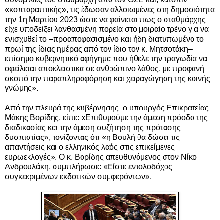
«κοπτοραπτικής», τις έδωσαν αλλοιωμένες στη δημοσιότητα
την 1η Μαρτίου 2023 ώστε να φαίνεται πως ο σταθμάρχης
είχε υποδείξει λανθασμένη πορεία στο μοιραίο τρένο για να
ενισχυθεί το –προαποφασισμένο και ήδη διατυπωμένο το
πρωί της ίδιας ημέρας από τον ίδιο τον κ. Μητσοτάκη–
επίσημο κυβερνητικό αφήγημα που ήθελε την τραγωδία να
οφείλεται αποκλειστικά σε ανθρώπινο λάθος, με προφανή
σκοπό την παραπληροφόρηση και χειραγώγηση της κοινής
γνώμης».
Από την πλευρά της κυβέρνησης, ο υπουργός Επικρατείας
Μάκης Βορίδης, είπε:
«Επιθυμούμε την άμεση πρόοδο της
διαδικασίας και την άμεση συζήτηση της πρότασης
δυσπιστίας», τονίζοντας ότι «η Βουλή θα δώσει τις
απαντήσεις και ο ελληνικός λαός στις επικείμενες
ευρωεκλογές». Ο κ. Βορίδης απευθυνόμενος στον Νίκο
Ανδρουλάκη, συμπλήρωσε: «Είστε εντολοδόχος
συγκεκριμένων εκδοτικών συμφερόντων».