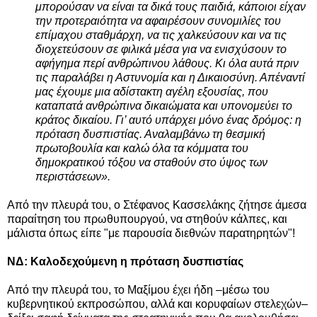
μπορούσαν να είναι τα δικά τους παιδιά, κάποιοι είχαν
την προτεραιότητα να αφαιρέσουν συνομιλίες του
επίμαχου σταθμάρχη, να τις χαλκεύσουν και να τις
διοχετεύσουν σε φιλικά μέσα για να ενισχύσουν το
αφήγημα περί ανθρώπινου λάθους. Κι όλα αυτά πριν
τις παραλάβει η Αστυνομία και η Δικαιοσύνη. Απέναντί
μας έχουμε μια αδίστακτη αγέλη εξουσίας, που
καταπατά ανθρώπινα δικαιώματα και υπονομεύει το
κράτος δικαίου. Γι’ αυτό υπάρχει μόνο ένας δρόμος: η
πρόταση δυσπιστίας. Αναλαμβάνω τη θεσμική
πρωτοβουλία και καλώ όλα τα κόμματα του
δημοκρατικού τόξου να σταθούν στο ύψος των
περιστάσεων».
Από την πλευρά του, ο Στέφανος Κασσελάκης ζήτησε άμεσα
παραίτηση του πρωθυπουργού, να στηθούν κάλπες, και
μάλιστα
όπως είπε
"με παρουσία διεθνών παρατηρητών"!
ΝΔ: Καλοδεχούμενη η πρόταση δυσπιστίας
Από την πλευρά του, το Μαξίμου έχει ήδη –μέσω του
κυβερνητικού εκπροσώπου, αλλά και κορυφαίων στελεχών–