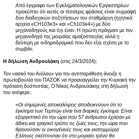
Από έγγραφο των Εγκληματολογικών Εργαστηρίων
προκύπτει ότι αυτές οι τέσσερις φράσεις είναι συρραφή
δύο διαδοχικών συζητήσεων του σταθμάρχη (ηχητικά
αρχεία «CH103e3» και «Ch103e4») με δύο
μηχανοδηγούς και όχι έναν. Η πρώτη πράγματι με τον
μηχανοδηγό της μοιραίας αμαξοστοιχίας αλλά η
δεύτερη με σιδηροδρομικό που δεν είχε σχέση με το
συμβάν.
Η δήλωση
Ανδρουλάκη
(στις 24/3/2024):
Τον «ασκό του Αιόλου» για την αντιπαράθεση άνοιξε η
πρωτοβουλία του ΠΑΣΟΚ να προαναγγείλει την Κυριακή την
πρόταση δυσπιστίας. Ο Νίκος Ανδρουλάκης στη δήλωσή
του ανέφερε:
«Οι σημερινές αποκαλύψεις αποδεικνύουν ότι το
έγκλημα των Τεμπών είναι ένα διαρκές έγκλημα. Είναι
εξοργιστικό ότι την ώρα που 57 άνθρωποι έχασαν με
άδικο και τραγικό τρόπο τις ζωές τους, την ώρα που
θρηνούσαν οι οικογένειές τους και εκατομμύρια
Ελληνες σκέπτονταν ότι στο μοιραίο τρένο θα