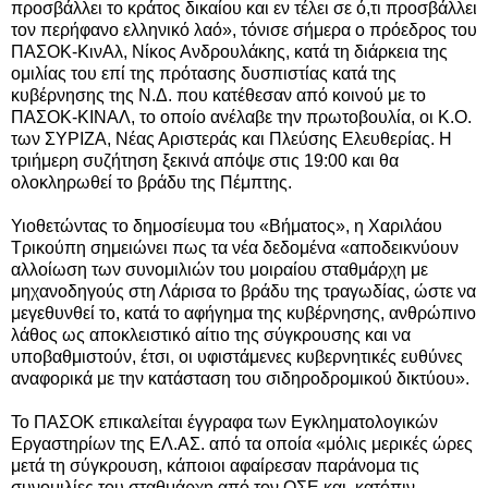
προσβάλλει το κράτος δικαίου και εν τέλει σε ό,τι προσβάλλει
τον περήφανο ελληνικό λαό», τόνισε σήμερα ο πρόεδρος του
ΠΑΣΟΚ-ΚινΑλ, Νίκος Ανδρουλάκης, κατά τη διάρκεια της
ομιλίας του επί της πρότασης δυσπιστίας κατά της
κυβέρνησης
της Ν.Δ. που κατέθεσαν από κοινού με το
ΠΑΣΟΚ-ΚΙΝΑΛ, το οποίο ανέλαβε την πρωτοβουλία, οι Κ.Ο.
των ΣΥΡΙΖΑ, Νέας Αριστεράς και Πλεύσης Ελευθερίας. Η
τριήμερη συζήτηση ξεκινά απόψε στις 19:00 και θα
ολοκληρωθεί το βράδυ της Πέμπτης.
Υιοθετώντας το
δημοσίευμα του «Βήματος»
, η Χαριλάου
Τρικούπη σημειώνει πως τα νέα δεδομένα «αποδεικνύουν
αλλοίωση των συνομιλιών του μοιραίου σταθμάρχη με
μηχανοδηγούς στη Λάρισα το βράδυ της τραγωδίας, ώστε να
μεγεθυνθεί το, κατά το αφήγημα της κυβέρνησης, ανθρώπινο
λάθος ως αποκλειστικό αίτιο της σύγκρουσης και να
υποβαθμιστούν, έτσι, οι υφιστάμενες κυβερνητικές ευθύνες
αναφορικά με την κατάσταση του σιδηροδρομικού δικτύου».
Το ΠΑΣΟΚ επικαλείται έγγραφα των Εγκληματολογικών
Εργαστηρίων της ΕΛ.ΑΣ. από τα οποία «μόλις μερικές ώρες
μετά τη σύγκρουση, κάποιοι αφαίρεσαν παράνομα τις
συνομιλίες του σταθμάρχη από τον ΟΣΕ και, κατόπιν