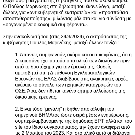
δείξει σαφή δείγματα της στρατηγικής που θα ακολουθήσει.
Ο Παύλος Μαρινάκης στη δήλωσή του έκανε λόγο, μεταξύ
άλλων, για «αντικυβερνητική εκστρατεία» και «προσπάθεια
αποσταθεροποίησης», μιλώντας μάλιστα και για σύνδεση με
«οργανωμένα οικονομικά συμφέροντα».
Στην ανακοίνωσή του (στις 24/3/2024), ο εκπρόσωπος της
κυβέρνησης Παύλος Μαρινάκης. μεταξύ άλλων τονίζει:
1.⁠ Άπαντες συμφωνούν, ακόμα και οι συκοφάντες, ότι η
Δικαιοσύνη έχει αυτούσιο το υλικό των διαλόγων πριν
από το δυστύχημα για την έρευνά της. Ουδείς
αμφισβητεί ότι η Διεύθυνση Εγκληματολογικών
Ερευνών της ΕΛΑΣ διαβίβασε στις ανακριτικές αρχές
ακέραιο το σύνολο των ηχητικών καταγραφών του
ΟΣΕ. Άρα, δεν τίθεται κανένα ζήτημα αλλοίωσης της
δικαστικής έρευνας.
2.⁠ Είναι τόσο “μεγάλη” η δήθεν αποκάλυψη του
σημερινού ΒΗΜΑτος ώστε σειρά μέσων ενημέρωσης,
συμπεριλαμβανομένης της δημόσιας ΕΡΤ, αλλά και του
site του ίδιου συγκροτήματος, την έχουν αναφέρει από
τις 2 Μαρτίου του 2023. Και στο υλικό αυτό οι διάλογοι