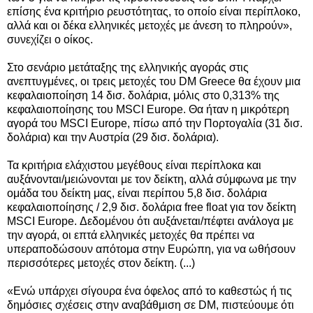
επίσης ένα κριτήριο ρευστότητας, το οποίο είναι περίπλοκο,
αλλά και οι δέκα ελληνικές μετοχές με άνεση το πληρούν»,
συνεχίζει ο οίκος.
Στο σενάριο μετάταξης της ελληνικής αγοράς στις
ανεπτυγμένες, οι τρεις μετοχές του DM Greece θα έχουν μια
κεφαλαιοποίηση 14 δισ. δολάρια, μόλις στο 0,313% της
κεφαλαιοποίησης του MSCI Europe. Θα ήταν η μικρότερη
αγορά του MSCI Europe, πίσω από την Πορτογαλία (31 δισ.
δολάρια) και την Αυστρία (29 δισ. δολάρια).
Τα κριτήρια ελάχιστου μεγέθους είναι περίπλοκα και
αυξάνονται/μειώνονται με τον δείκτη, αλλά σύμφωνα με την
ομάδα του δείκτη μας, είναι περίπου 5,8 δισ. δολάρια
κεφαλαιοποίησης / 2,9 δισ. δολάρια free float για τον δείκτη
MSCI Europe. Δεδομένου ότι αυξάνεται/πέφτει ανάλογα με
την αγορά, οι επτά ελληνικές μετοχές θα πρέπει να
υπεραποδώσουν απότομα στην Ευρώπη, για να ωθήσουν
περισσότερες μετοχές στον δείκτη. (...)
«Ενώ υπάρχει σίγουρα ένα όφελος από το καθεστώς ή τις
δημόσιες σχέσεις στην αναβάθμιση σε DM, πιστεύουμε ότι