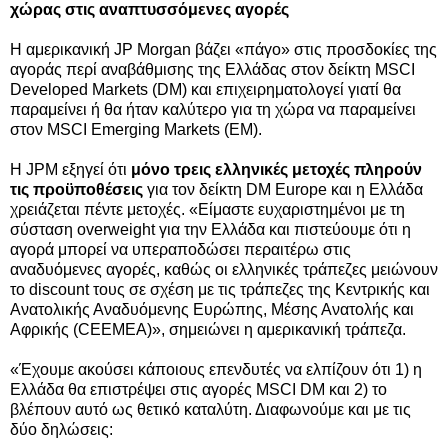
χώρας στις αναπτυσσόμενες αγορές
Η αμερικανική JP Morgan βάζει «πάγο» στις προσδοκίες της
αγοράς περί αναβάθμισης της Ελλάδας στον δείκτη MSCI
Developed Markets (DM) και επιχειρηματολογεί γιατί θα
παραμείνει ή θα ήταν καλύτερο για τη χώρα να παραμείνει
στον MSCI Emerging Markets (EM).
Η JPM εξηγεί ότι
μόνο τρεις ελληνικές μετοχές πληρούν
τις προϋποθέσεις
για τον δείκτη DM Europe και η Ελλάδα
χρειάζεται πέντε μετοχές. «Είμαστε ευχαριστημένοι με τη
σύσταση overweight για την Ελλάδα και πιστεύουμε ότι η
αγορά μπορεί να υπεραποδώσει περαιτέρω στις
αναδυόμενες αγορές, καθώς οι ελληνικές τράπεζες μειώνουν
το discount τους σε σχέση με τις τράπεζες της Κεντρικής και
Ανατολικής Αναδυόμενης Ευρώπης, Μέσης Ανατολής και
Αφρικής (CEEMEA)», σημειώνει η αμερικανική τράπεζα.
«Έχουμε ακούσει κάποιους επενδυτές να ελπίζουν ότι 1) η
Ελλάδα θα επιστρέψει στις αγορές MSCI DM και 2) το
βλέπουν αυτό ως θετικό καταλύτη. Διαφωνούμε και με τις
δύο δηλώσεις: