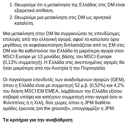
Θεωρούμε ότι η μετακίνηση της Ελλάδας στις DM είναι
εξαιρετικά απίθανη.
Θεωρούμε μια μετακίνηση στις DM ως αρνητικό
καταλύτη.
Μια μετακίνηση στην DM θα συρρικνώσει τις επενδύσιμες
επιλογές από την ελληνική αγορά, αφού το κατώτατο όριο
μεγέθους σε κεφαλαιοποίηση διπλασιάζεται από τις EM στις
DM και θα καθιστούσε την Ελλάδα τη μικρότερη αγορά στον
MSCI Europe με 13 μονάδες βάσης του MSCI Europe
(0,13% συμμετοχή). Η Ελλάδα στις ανεπτυγμένες αγορές θα
ήταν μικρότερη από την Αυστρία ή την Πορτογαλία.
Οι παγκόσμιοι επενδυτές των αναδυόμενων αγορών (GEM),
όπου η Ελλάδα είναι με συμμετοχή 52 μ.β. (0,52%) και 4,2%
του δείκτη MSCI EM EMEA, λαμβάνουν την Ελλάδα εξίσου
σοβαρά υπόψη και κατέχουν συμμετοχή στην αγορά όσο οι
Φιλιππίνες ή η Χιλή, δύο χώρες όπου η JPM διαθέτει
ομάδες έρευνας (on the ground)», υπογραμμίζει η JPM.
Tα κριτήρια για την αναβάθμιση