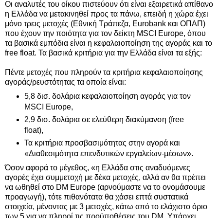
Οι αναλυτές του οίκου πιστεύουν ότι είναι εξαιρετικά απίθανο
η Ελλάδα να μετακινηθεί προς τα πάνω, επειδή η χώρα έχει
μόνο τρεις μετοχές (Εθνική Τράπεζα, Eurobank και ΟΠΑΠ)
που έχουν την ποιότητα για τον δείκτη MSCI Europe, όπου
τα βασικά εμπόδια είναι η κεφαλαιοποίηση της αγοράς και το
free float. Τα βασικά κριτήρια για την Ελλάδα είναι τα εξής:
Πέντε μετοχές που πληρούν τα κριτήρια κεφαλαιοποίησης
αγοράς/ρευστότητας τα οποία είναι:
5,8 δισ. δολάρια κεφαλαιοποίηση αγοράς για τον
MSCI Europe,
2,9 δισ. δολάρια σε ελεύθερη διακύμανση (free
float),
Τα κριτήρια προσβασιμότητας στην αγορά και
«Διαθεσιμότητα επενδυτικών εργαλείων-μέσων».
Όσον αφορά το μέγεθος, «η Ελλάδα στις αναδυόμενες
αγορές έχει συμμετοχή με δέκα μετοχές, αλλά αν θα πρέπει
να ωθηθεί στο DM Europe (αρνούμαστε να το ονομάσουμε
προαγωγή), τότε πιθανότατα θα χάσει επτά συστατικά
στοιχεία, μένοντας με 3 μετοχές, κάτω από το ελάχιστο όριο
των 5 για να πληροί τις προϋποθέσεις του DM. Υπάρχει