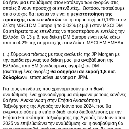
θα ήταν μια υποβάθμιση στον κατάλογο των αγορών στις
οποίες δίνουν προσοχή οι επενδυτές... Ωστόσο, πιστεύουμε
ότι ο στόχος θα πρέπει να είναι η
μεγιστοποίηση της
προσοχής των επενδυτών
και η συμμετοχή με 0,13% στον
δείκτη MSCI DM Europe ή το 0,02% (2 μ.β.) στον MSCI DM
θα επέτρεπε τους επενδυτές να προσπεράσουν εντελώς την
Ελλάδα. Οι 13 μ.β. του δείκτη DM Europe είναι πολύ κάτω
από το 4,2% της συμμετοχής στον δείκτη MSCI EM EMEA».
(...) Σύμφωνα πάντως με τους αναλυτές της JP Morgan με
την ομάδα έρευνας του δείκτη μας, μια αναβάθμιση της
Ελλάδας από EM (αναδυόμενες αγορές) σε DM
(ανεπτυγμένες αγορές)
θα οδηγήσει σε εκροή 1,8 δισ.
δολαρίων
», επισημαίνει με νόημα η JPM.
Για τους επενδυτές που χρονομετρούν μια πιθανή
αναβάθμιση, ένα χρονοδιάγραμμα σύμφωνα με τους κανόνες
θα ήταν: Ανακοίνωση στην Ετήσια Ανασκόπηση
Ταξινόμησης της Αγοράς τον Ιούνιο του 2024, που θα
ενεργοποιούσε μια ετήσια διαδικασία διαβούλευσης με την
Ετήσια Επισκόπηση Ταξινόμησης της Αγοράς τον Ιούνιο του
2025 να επιβεβαιώνει την αναβάθμιση και η αναβάθμιση θα