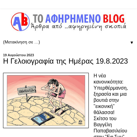
▼
19 Αυγούστου 2023
Η Γελοιογραφία της Ημέρας 19.8.2023
Η νέα
κανονικότητα:
Υπερθέρμανση,
ξηρασία και μια
βουτιά στην
"εικονική"
θάλασσα!
Σκίτσο του
Βαγγέλη
Παπαβασιλείου
στην "Εφ.Συν".