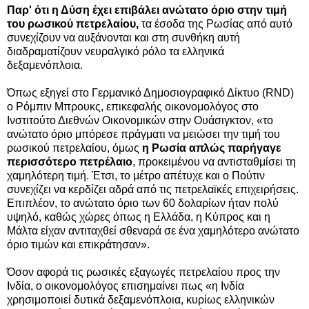
Παρ' ότι η Δύση έχει επιβάλει ανώτατο όριο στην τιμή
του ρωσικού πετρελαίου,
τα έσοδα της Ρωσίας από αυτό
συνεχίζουν να αυξάνονται και στη συνθήκη αυτή
διαδραματίζουν νευραλγικό ρόλο τα ελληνικά
δεξαμενόπλοια.
Όπως εξηγεί στο Γερμανικό Δημοσιογραφικό Δίκτυο (RND)
ο Ρόμπιν Μπρουκς, επικεφαλής οικονομολόγος στο
Ινστιτούτο Διεθνών Οικονομικών στην Ουάσιγκτον, «το
ανώτατο όριο μπόρεσε πράγματι να μειώσει την τιμή του
ρωσικού πετρελαίου, όμως
η Ρωσία απλώς παρήγαγε
περισσότερο πετρέλαιο
, προκειμένου να αντισταθμίσει τη
χαμηλότερη τιμή. Έτσι, το μέτρο απέτυχε και ο Πούτιν
συνεχίζει να κερδίζει αδρά από τις πετρελαϊκές επιχειρήσεις.
Επιπλέον, το ανώτατο όριο των 60 δολαρίων ήταν πολύ
υψηλό, καθώς χώρες όπως η Ελλάδα, η Κύπρος και η
Μάλτα είχαν αντιταχθεί σθεναρά σε ένα χαμηλότερο ανώτατο
όριο τιμών και επικράτησαν».
Όσον αφορά τις ρωσικές εξαγωγές πετρελαίου προς την
Ινδία, ο οικονομολόγος επισημαίνει πως «η Ινδία
χρησιμοποιεί δυτικά δεξαμενόπλοια, κυρίως ελληνικών