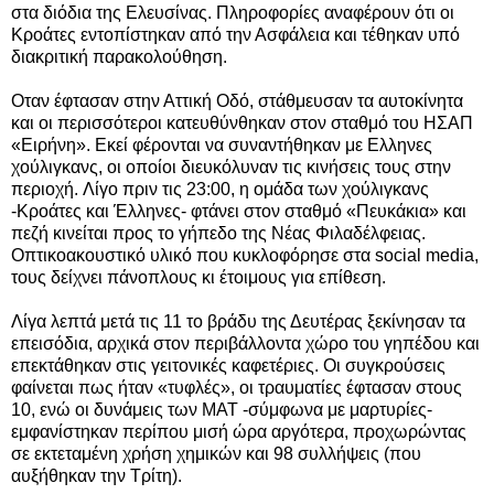
στα διόδια της Ελευσίνας. Πληροφορίες αναφέρουν ότι οι
Κροάτες εντοπίστηκαν από την Ασφάλεια και τέθηκαν υπό
διακριτική παρακολούθηση.
Οταν έφτασαν στην Αττική Οδό, στάθμευσαν τα αυτοκίνητα
και οι περισσότεροι κατευθύνθηκαν στον σταθμό του ΗΣΑΠ
«Ειρήνη». Εκεί φέρονται να συναντήθηκαν με Ελληνες
χούλιγκανς, οι οποίοι διευκόλυναν τις κινήσεις τους στην
περιοχή. Λίγο πριν τις 23:00, η ομάδα των χούλιγκανς
-Κροάτες και Έλληνες- φτάνει στον σταθμό «Πευκάκια» και
πεζή κινείται προς το γήπεδο της Νέας Φιλαδέλφειας.
Οπτικοακουστικό υλικό που κυκλοφόρησε στα social media,
τους δείχνει πάνοπλους κι έτοιμους για επίθεση.
Λίγα λεπτά μετά τις 11 το βράδυ της Δευτέρας ξεκίνησαν τα
επεισόδια, αρχικά στον περιβάλλοντα χώρο του γηπέδου και
επεκτάθηκαν στις γειτονικές καφετέριες. Οι συγκρούσεις
φαίνεται πως ήταν «τυφλές», οι τραυματίες έφτασαν στους
10, ενώ οι δυνάμεις των ΜΑΤ -σύμφωνα με μαρτυρίες-
εμφανίστηκαν περίπου μισή ώρα αργότερα, προχωρώντας
σε εκτεταμένη χρήση χημικών και 98 συλλήψεις (που
αυξήθηκαν την Τρίτη).