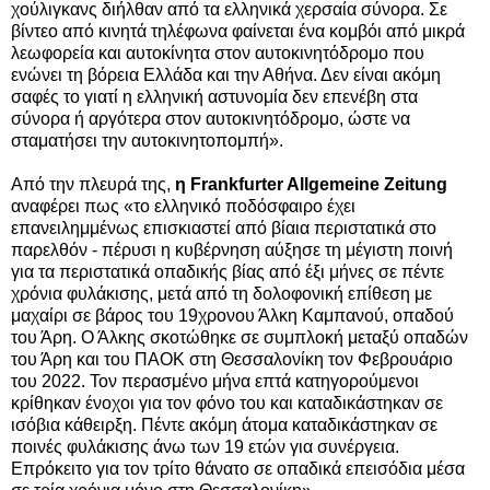
χούλιγκανς διήλθαν από τα ελληνικά χερσαία σύνορα. Σε
βίντεο από κινητά τηλέφωνα φαίνεται ένα κομβόι από μικρά
λεωφορεία και αυτοκίνητα στον αυτοκινητόδρομο που
ενώνει τη βόρεια Ελλάδα και την Αθήνα. Δεν είναι ακόμη
σαφές το γιατί η ελληνική αστυνομία δεν επενέβη στα
σύνορα ή αργότερα στον αυτοκινητόδρομο, ώστε να
σταματήσει την αυτοκινητοπομπή».
Από την πλευρά της,
η Frankfurter Allgemeine Zeitung
αναφέρει πως «το ελληνικό ποδόσφαιρο έχει
επανειλημμένως επισκιαστεί από βίαια περιστατικά στο
παρελθόν - πέρυσι η κυβέρνηση αύξησε τη μέγιστη ποινή
για τα περιστατικά οπαδικής βίας από έξι μήνες σε πέντε
χρόνια φυλάκισης, μετά από τη δολοφονική επίθεση με
μαχαίρι σε βάρος του 19χρονου Άλκη Καμπανού, οπαδού
του Άρη. Ο Άλκης σκοτώθηκε σε συμπλοκή μεταξύ οπαδών
του Άρη και του ΠΑΟΚ στη Θεσσαλονίκη τον Φεβρουάριο
του 2022. Τον περασμένο μήνα επτά κατηγορούμενοι
κρίθηκαν ένοχοι για τον φόνο του και καταδικάστηκαν σε
ισόβια κάθειρξη. Πέντε ακόμη άτομα καταδικάστηκαν σε
ποινές φυλάκισης άνω των 19 ετών για συνέργεια.
Επρόκειτο για τον τρίτο θάνατο σε οπαδικά επεισόδια μέσα