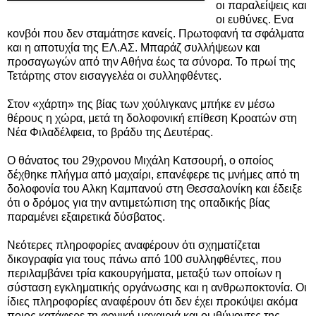
οι παραλείψεις και
οι ευθύνες. Ενα
κονβόι που δεν σταμάτησε κανείς. Πρωτοφανή τα σφάλματα
και η αποτυχία της ΕΛ.ΑΣ. Μπαράζ συλλήψεων και
προσαγωγών από την Αθήνα έως τα σύνορα. Το πρωί της
Τετάρτης στον εισαγγελέα οι συλληφθέντες.
Στον «χάρτη» της βίας των χούλιγκανς μπήκε εν μέσω
θέρους η χώρα, μετά τη δολοφονική επίθεση Κροατών στη
Νέα Φιλαδέλφεια, το βράδυ της Δευτέρας.
Ο θάνατος του 29χρονου Μιχάλη Κατσουρή, ο οποίος
δέχθηκε πλήγμα από μαχαίρι, επανέφερε τις μνήμες από τη
δολοφονία του Αλκη Καμπανού στη Θεσσαλονίκη και έδειξε
ότι ο δρόμος για την αντιμετώπιση της οπαδικής βίας
παραμένει εξαιρετικά δύσβατος.
Νεότερες πληροφορίες αναφέρουν ότι σχηματίζεται
δικογραφία για τους πάνω από 100 συλληφθέντες, που
περιλαμβάνει τρία κακουργήματα, μεταξύ των οποίων η
σύσταση εγκληματικής οργάνωσης και η ανθρωποκτονία. Οι
ίδιες πληροφορίες αναφέρουν ότι δεν έχει προκύψει ακόμα
ποιος κατάφερε τη φονική μαχαιριά και οι ιθύνοντες της