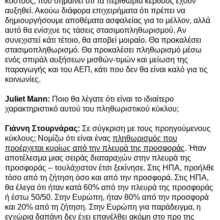
κόστους, που σημαίνει ότι τα περιθώρια κέρδους έχουν
αυξηθεί. Ακούω διάφορα επιχειρήματα ότι πρέπει να
δημιουργήσουμε αποθέματα ασφαλείας για το μέλλον, αλλά
αυτό θα ενίσχυε τις τάσεις στασιμοπληθωρισμού. Αν
συνεχιστεί κάτι τέτοιο, θα αποβεί μοιραίο. Θα προκαλέσει
στασιμοπληθωρισμό. Θα προκαλέσει πληθωρισμό μέσω
ενός σπιράλ αυξήσεων μισθών-τιμών και μείωση της
παραγωγής και του ΑΕΠ, κάτι που δεν θα είναι καλό για τις
κοινωνίες.
Juliet Mann:
Ποιο θα λέγατε ότι είναι το ιδιαίτερο
χαρακτηριστικό αυτού του πληθωριστικού κύκλου;
Γιάννη Στουρνάρας:
Σε σύγκριση με τους προηγούμενους
κύκλους; Νομίζω ότι είναι ένας
πληθωρισμός που
προέρχεται κυρίως από την πλευρά της προσφοράς
. Ήταν
αποτέλεσμα μιας σειράς διαταραχών στην πλευρά της
προσφοράς – τουλάχιστον έτσι ξεκίνησε. Στις ΗΠΑ, προήλθε
τόσο από τη ζήτηση όσο και από την προσφορά. Στις ΗΠΑ,
θα έλεγα ότι ήταν κατά 60% από την πλευρά της προσφοράς
ή έστω 50/50. Στην Ευρώπη, ήταν 80% από την προσφορά
και 20% από τη ζήτηση. Στην Ευρώπη για παράδειγμα, η
εγχώρια δαπάνη δεν έχει επανέλθει ακόμη στο προ της