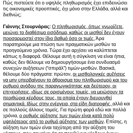
Πώς πιστεύετε ότι ο υψηλός πληθωρισμός έχει επιδεινώσει
τις οικονομικές προοπτικές, όχι μόνο στην Ελλάδα, αλλά και
διεθνώς;
Γιάννης Στουρνάρας:
Ο πληθωρισμός, όπως γνωρίζετε,
μειώνει το διαθέσιμο εισόδημα, καθώς οι μισθοί δεν έχουν
προσαρμοστεί στον ίδιο βαθμό όσο οι τιμές.
Άρα
παρατηρούμε μια πτώση των πραγματικών μισθών τα
προηγούμενα χρόνια. Τώρα έχει αρχίσει να καλύπτεται
κάπως η διαφορά. Θέλουμε αυτή η σύγκλιση να είναι ήπια,
καθώς δεν θέλουμε να δημιουργήσουμε ένα συνδυασμό
συνεχών αυξήσεων (“σπιράλ”) τιμών-μισθών. Βασικά,
θέλουμε δύο πράγματα: πρώτον,
οι μισθολογικές αυξήσεις
να μην υπερβαίνουν το άθροισμα του πληθωρισμού και του
ρυθμού ανόδου της παραγωγικότητας και δεύτερον, οι
επιχειρήσεις, ιδίως σε ορισμένους τομείς, να μειώσουν τα
περιθώρια κέρδους τους, τα οποία έχουν διευρυνθεί
σημαντικά. Ιδίως στην ενέργεια, στα είδη διατροφής,
αλλά και
σε πολλούς άλλους τομείς. Για πρώτη φορά εδώ και πολλά
χρόνια,
ο ρυθμός αύξησης των τιμών είναι κατά πολύ
υψηλότερος από το ρυθμό αύξησης των μισθών
. Επίσης, η
αύξηση των τιμών είναι ταχύτερη από την αύξηση του