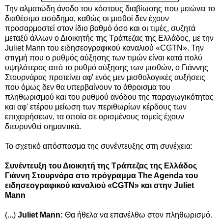
Την αλματώδη άνοδο του κόστους διαβίωσης που μειώνει το
διαθέσιμο εισόδημα, καθώς οι μισθοί δεν έχουν
προσαρμοστεί στον ίδιο βαθμό όσο και οι τιμές, συζητά
μεταξύ άλλων ο Διοικητής της Τράπεζας της Ελλάδος, με την
Juliet Mann του ειδησεογραφικού καναλιού «CGTN». Την
στιγμή που ο ρυθμός αύξησης των τιμών είναι κατά πολύ
υψηλότερος από το ρυθμό αύξησης των μισθών,
ο Γιάννης
Στουρνάρας προτείνει αφ' ενός μεν μισθολογικές αυξήσεις
που όμως δεν θα υπερβαίνουν το άθροισμα του
πληθωρισμού και του ρυθμού ανόδου της παραγωγικότητας
και αφ' ετέρου μείωση των περιθωρίων κέρδους των
επιχειρήσεων, τα οποία σε ορισμένους τομείς έχουν
διευρυνθεί σημαντικά.
Το σχετικό απόσπασμα της συνέντευξης στη συνέχεια:
Συνέντευξη του Διοικητή της Τράπεζας της Ελλάδος
Γιάννη Στουρνάρα στο πρόγραμμα The Agenda του
ειδησεογραφικού καναλιού «CGTN» και στην Juliet
Mann
(...)
Juliet Mann:
Θα ήθελα να επανέλθω στον πληθωρισμό.