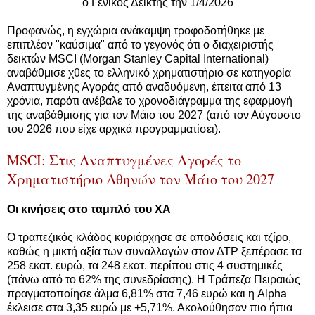
ο Γενικός Δείκτης την 1/4/2026
Προφανώς, η εγχώρια ανάκαμψη τροφοδοτήθηκε με
επιπλέον "καύσιμα" από το γεγονός ότι ο διαχειριστής
δεικτών MSCI (Morgan Stanley Capital International)
αναβάθμισε χθες το ελληνικό χρηματιστήριο σε κατηγορία
Αναπτυγμένης Αγοράς από αναδυόμενη, έπειτα από 13
χρόνια, παρότι ανέβαλε το χρονοδιάγραμμα της εφαρμογή
της αναβάθμισης για τον Μάιο του 2027 (από τον Αύγουστο
του 2026 που είχε αρχικά προγραμματίσει).
MSCI: Στις Αναπτυγμένες Αγορές το
Χρηματιστήριο Αθηνών τον Μάιο του 2027
Οι κινήσεις στο ταμπλό του ΧΑ
Ο τραπεζικός κλάδος κυριάρχησε σε αποδόσεις και τζίρο,
καθώς η μικτή αξία των συναλλαγών στον ΔΤΡ ξεπέρασε τα
258 εκατ. ευρώ, τα 248 εκατ. περίπου στις 4 συστημικές
(πάνω από το 62% της συνεδρίασης). Η Τράπεζα Πειραιώς
πραγματοποίησε άλμα 6,81% στα 7,46 ευρώ και η Alpha
έκλεισε στα 3,35 ευρώ με +5,71%. Ακολούθησαν πιο ήπια