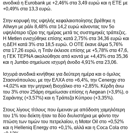
ανοδικά η Eurobank με +2,46% στα 3,49 ευρώ και η ΕΤΕ με
+0,49% στα 13,3 ευρώ.
Στην κορυφή της υψηλής κεφαλαιοποίησης βρέθηκε η
Allwyn με ράλι 8,48% στα 14,2 ευρώ κάνοντας τον 5ο
υψηλότερο τζίρο της ημέρας μετά τις συστημηκές τράπεζες.
Η Metlen ενισχύθηκε επίσης κατά 2,75% στα 34,36 ευρώ και
η ΔΕΗ κατά 3% στα 18,5 ευρώ. Ο ΟΤΕ έκανε άλμα 5,76%
στα 17,26 ευρώ, η Τιτάν έκλεισε επίσης με +5,78% στα 47,6,
η ΓΕΚ ΤΕΡΝΑ ακολούθησε από κοντά με +4,43% στα 35,36
και η Jumbo σημείωσε ισχυρή άνοδο 4,91% στα 23,06.
Ισχυρά ανοδικά κινήθηκε για δεύτερη ημέρα και ο όμιλος
Στασινόπουλου, με την ΕΛΧΑ στο +6,4%, την Cenergy στο
+4,02% και την μητρική Βιοχάλκο στο +2,85%. Κέρδη άνω
του 3% στον 25άρη σημείωσαν επίσης η Aegean (+3,9%), ο
Σαράντης (+3,57%) και η Τράπεζα Κύπρου (+3,35%).
Στους λίγους τίτλους που έμειναν με απόδοση χαμηλότερη
του 1% του δείκτη ήταν τα δύο διυλιστήρια με φόντο την
πτώση των τιμών του πετρελαίου, η Motor Oil στο +0,52%
και η Helleniq Energy στο +0,1%, αλλά και η Coca Cola στο