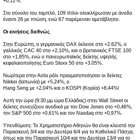
+0,12%.
Στο σύνολο του ταμπλό, 109 τίτλοι ολοκλήρωσαν με άνοδο
έναντι 26 με πτώση, ενώ 67 παρέμειναν αμετάβλητοι.
Οι κινήσεις διεθνώς
Στην Ευρώπη, ο γερμανικός DAX έκλεισε στο +2.62%, ο
γαλλικός CAC 40 στο +2,10%, και ο βρετανικός FTSE 100
στο +1,85%, ενώ ο πανευρωπαϊκός δείκτης υψηλής
κεφαλαιοποίησης Euro Stoxx 50 στο +3.05%.
Νωρίτερα στην Ασία ράλι πραγματοποίησαν οι δείκτες
Nikkei (Ιαπωνία) με +5,24%, ο
Hang Seng με +2,04% και ο KOSPI (Κορέα) +8,44%!
Αυτή την ώρα (9:30 μμ ώρα Ελλάδας) στην Wall Street οι
δείκτες συνεχίζουν ανοδικά με τον Dow Jones στο +0,46%,
τον S&P 500 στο +0,61% και τον Nasdaq στο +0,97%.
Υπενθύμιση: Το Χρηματιστήριο Αθηνών θα είναι κλειστό την
Παρασκευή 3/4 και την Δευτέρα 6/4 για το Καθολικό Πάσχα,
όπως και την Παρασκευή 10/4 και την Δευτέρα 13/4 για το