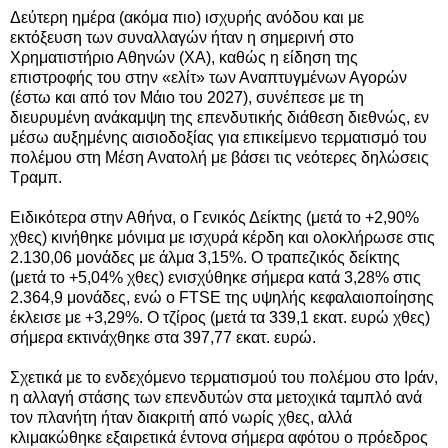
Δεύτερη ημέρα (ακόμα πιο) ισχυρής ανόδου και με
εκτόξευση των συναλλαγών ήταν η σημερινή στο
Χρηματιστήριο Αθηνών (ΧΑ), καθώς η είδηση της
επιστροφής του στην «ελίτ» των Αναπτυγμένων Αγορών
(έστω και από τον Μάιο του 2027), συνέπεσε με τη
διευρυμένη ανάκαμψη της επενδυτικής διάθεση διεθνώς, εν
μέσω αυξημένης αισιοδοξίας για επικείμενο τερματισμό του
πολέμου στη Μέση Ανατολή με βάσει τις νεότερες δηλώσεις
Τραμπ.
Ειδικότερα στην Αθήνα, ο Γενικός Δείκτης (μετά το +2,90%
χθες) κινήθηκε μόνιμα με ισχυρά κέρδη και ολοκλήρωσε στις
2.130,06 μονάδες με άλμα 3,15%. Ο τραπεζικός δείκτης
(μετά το +5,04% χθες) ενισχύθηκε
σήμερα
κατά 3,28% στις
2.364,9 μονάδες, ενώ ο FTSE της υψηλής κεφαλαιοποίησης
έκλεισε με +3,29%. Ο τζίρος (μετά τα 339,1 εκατ. ευρώ χθες)
σήμερα εκτινάχθηκε στα 397,77 εκατ. ευρώ.
Σχετικά με το ενδεχόμενο τερματισμού του πολέμου στο Ιράν,
η αλλαγή στάσης των επενδυτών στα μετοχικά ταμπλό ανά
τον πλανήτη ήταν διακριτή από νωρίς χθες, αλλά
κλιμακώθηκε εξαιρετικά έντονα σήμερα αφότου ο πρόεδρος