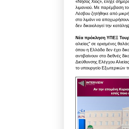
«Νήσος Χίος», έληξε σήμερ
λιμανιού. Με παρέμβαση το
Λέσβου ζητήθηκε από μικρ
στο λιμάνι να αποχωρήσουν
δεν δικαιολογεί την κατάλ
Νέα πρόκληση ΥΠΕΞ Τουρ
αλιείας” σε ορισμένες θαλάσ
όπου η Ελλάδα δεν έχει δικ
αντιβαίνουν στο διεθνές δίκ
Διεύθυνσης Ελέγχου Αλιεία
το υπουργείο Εξωτερικών τη