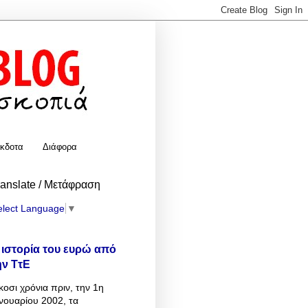
κδοτα
Διάφορα
ranslate / Μετάφραση
elect Language
▼
 ιστορία του ευρώ από
ην ΤτΕ
κοσι χρόνια πριν, την 1η
νουαρίου 2002, τα