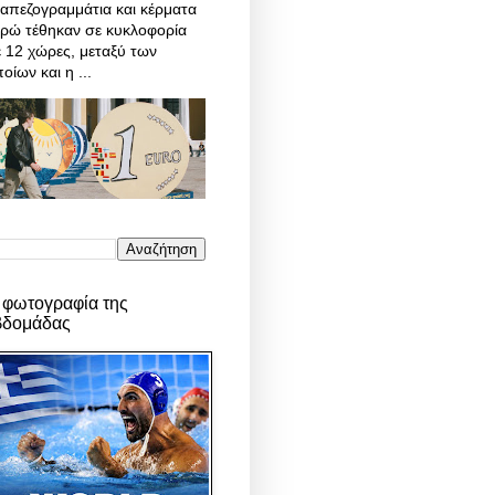
απεζογραμμάτια και κέρματα
υρώ τέθηκαν σε κυκλοφορία
 12 χώρες, μεταξύ των
οίων και η ...
 φωτογραφία της
βδομάδας