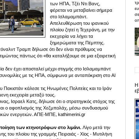
τρ
των ΗΠΑ, Τζέι Ντι Βανς,
ε
φέρεται να μεταβαίνει σήμερα
σε
στο Ισλαμαμπάντ.
οπ
Απελευθέρωση του ιρανικού
πλοίου ζητεί η Τεχεράνη, με την
εκεχειρία να λήγει τα
ξημερώματα της Πέμπτης.
όναλντ Τραμπ δήλωσε ότι δεν είναι πρόθυμος να
κτιμώντας πάντως ότι «θα καταλήξουμε σε μια εξαιρετική
α δεν έχει αποσταλεί μέχρι στιγμής στο Iσλαμαμπάντ
συνομιλίες με τις ΗΠΑ, σύμφωνα με ανταπόκριση στο Al
Η
 Πακιστάν κάλεσε τις Ηνωμένες Πολιτείες και το Ιράν
ε
ενη εκεχειρία μεταξύ τους.
ας, Ισραελ Κατς, δήλωσε ότι ο στρατηγικός στόχος της
ίναι ο αφοπλισμός της Χεζμπολάχ, μέσω συνδυασμού
ικών ενεργειών. ΑΠΕ-ΜΠΕ, kathimerini.gr
ποίηση των κτηνοτρόφων στο λιμάνι.
Λίγο μετά την
νης του πλοίου της γραμμής Πειραιάς - Χίος - Μυτιλήνη