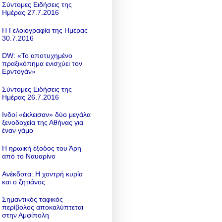
Σύντομες Ειδήσεις της
Ημέρας 27.7.2016
Η Γελοιογραφία της Ημέρας
30.7.2016
DW: «To αποτυχημένο
πραξικόπημα ενισχύει τον
Ερντογάν»
Σύντομες Ειδήσεις της
Ημέρας 26.7.2016
Ινδοί «έκλεισαν» δύο μεγάλα
ξενοδοχεία της Αθήνας για
έναν γάμο
Η ηρωική έξοδος του Άρη
από το Ναυαρίνο
Ανέκδοτα: Η χοντρή κυρία
και ο ζητιάνος
Σημαντικός ταφικός
περίβολος αποκαλύπτεται
στην Αμφίπολη