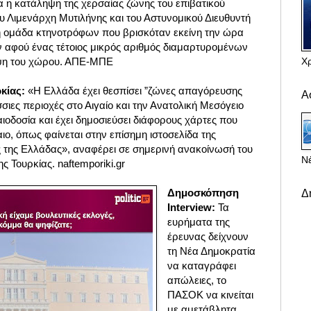
α η κατάληψη της χερσαίας ζώνης του επιβατικού
υ Λιμενάρχη Μυτιλήνης και του Αστυνομικού Διευθυντή
ή ομάδα κτηνοτρόφων που βρισκόταν εκείνη την ώρα
 αφού ένας τέτοιος μικρός αριθμός διαμαρτυρομένων
Χ
ηψη του χώρου. ΑΠΕ-ΜΠΕ
κίας:
«Η Ελλάδα έχει θεσπίσει ”ζώνες απαγόρευσης
Α
σιες περιοχές στο Αιγαίο και την Ανατολική Μεσόγειο
αιοδοσία και έχει δημοσιεύσει διάφορους χάρτες που
αιο, όπως φαίνεται στην επίσημη ιστοσελίδα της
ς της Ελλάδας», αναφέρει σε σημερινή ανακοίνωσή του
Νέ
ς Τουρκίας. naftemporiki.gr
Δημοσκόπηση
Δ
Interview:
Τα
ευρήματα της
έρευνας δείχνουν
τη Νέα Δημοκρατία
να καταγράφει
απώλειες, το
ΠΑΣΟΚ να κινείται
με αμετάβλητα