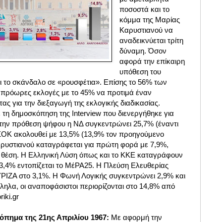
ποσοστά και το
κόμμα της Μαρίας
Καρυστιανού να
αναδεικνύεται τρίτη
δύναμη. Όσον
αφορά την επίκαιρη
υπόθεση του
 το σκάνδαλο σε «ρουσφέτια». Επίσης το 56% των
 πρόωρες εκλογές με το 45% να προτιμά έναν
ας για την διεξαγωγή της εκλογικής διαδικασίας.
 τη δημοσκόπηση της Interview που διενεργήθηκε για
την πρόθεση ψήφου η ΝΔ συγκεντρώνει 25,7% (έναντι
ΣΟΚ ακολουθεί με 13,5% (13,9% τον προηγούμενο
αρυστιανού καταγράφεται για πρώτη φορά με 7,9%,
 θέση. Η Ελληνική Λύση όπως και το ΚΚΕ καταγράφουν
3,4% εντοπίζεται το ΜέΡΑ25. Η Πλεύση Ελευθερίας
ΥΡΙΖΑ στο 3,1%. Η Φωνή Λογικής συγκεντρώνει 2,9% και
ληλα, οι αναποφάσιστοι περιορίζονται στο 14,8% από
iki.gr
κόπημα της 21ης Απριλίου 1967:
Με αφορμή την