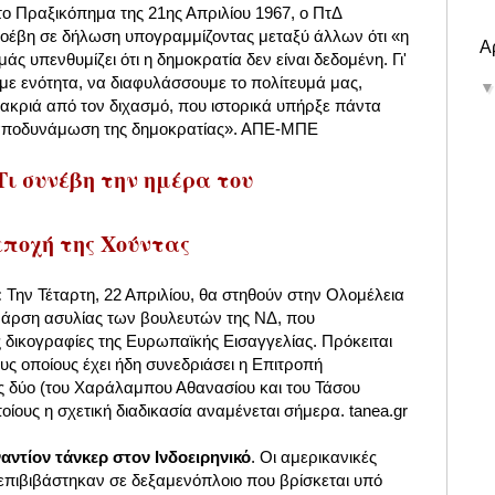
 Πραξικόπημα της 21ης Απριλίου 1967, ο ΠτΔ
οέβη σε δήλωση υπογραμμίζοντας μεταξύ άλλων ότι «η
Α
μάς υπενθυμίζει ότι η δημοκρατία δεν είναι δεδομένη. Γι'
με ενότητα, να διαφυλάσσουμε το πολίτευμά μας,
μακριά από τον διχασμό, που ιστορικά υπήρξε πάντα
 αποδυνάμωση της δημοκρατίας». ΑΠΕ-ΜΠΕ
 Τι συνέβη την ημέρα του
εποχή της Χούντας
:
Την Τέταρτη, 22 Απριλίου, θα στηθούν στην Ολομέλεια
 η άρση ασυλίας των βουλευτών της ΝΔ, που
ς δικογραφίες της Ευρωπαϊκής Εισαγγελίας. Πρόκειται
ους οποίους έχει ήδη συνεδριάσει η Επιτροπή
υς δύο (του Χαράλαμπου Αθανασίου και του Τάσου
ποίους η σχετική διαδικασία αναμένεται σήμερα. tanea.gr
αντίον τάνκερ στον Ινδοειρηνικό
. Οι αμερικανικές
 επιβιβάστηκαν σε δεξαμενόπλοιο που βρίσκεται υπό