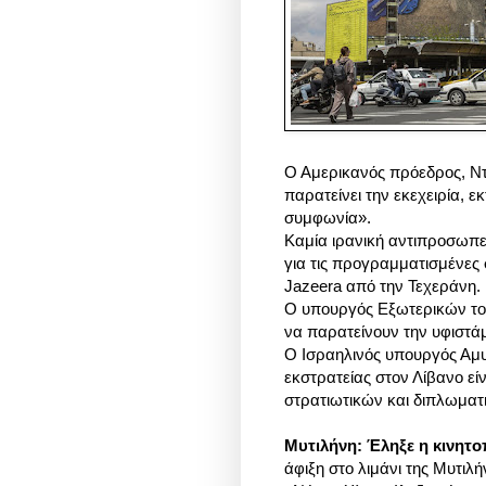
Ο Αμερικανός πρόεδρος, Ντ
παρατείνει την εκεχειρία, ε
συμφωνία».
Καμία ιρανική αντιπροσωπεί
για τις προγραμματισμένες 
Jazeera από την Τεχεράνη.
Ο υπουργός Εξωτερικών του
να παρατείνουν την υφιστάμ
Ο Ισραηλινός υπουργός Αμυν
εκστρατείας στον Λίβανο ε
στρατιωτικών και διπλωματ
Μυτιλήνη: Έληξε η κινητο
άφιξη στο λιμάνι της Μυτιλή