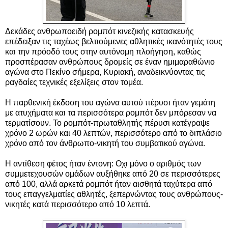
Δεκάδες ανθρωποειδή ρομπότ κινεζικής κατασκευής
επέδειξαν τις ταχέως βελτιούμενες αθλητικές ικανότητές τους
και την πρόοδό τους στην αυτόνομη πλοήγηση, καθώς
προσπέρασαν ανθρώπους δρομείς σε έναν ημιμαραθώνιο
αγώνα στο Πεκίνο σήμερα, Κυριακή,
αναδεικνύοντας τις
ραγδαίες τεχνικές εξελίξεις στον τομέα.
Η παρθενική έκδοση του αγώνα αυτού πέρυσι ήταν γεμάτη
με ατυχήματα και τα περισσότερα ρομπότ δεν μπόρεσαν να
τερματίσουν. Το ρομπότ-πρωταθλητής πέρυσι κατέγραψε
χρόνο 2 ωρών και 40 λεπτών, περισσότερο από το διπλάσιο
χρόνο από τον άνθρωπο-νικητή του συμβατικού αγώνα.
Η αντίθεση φέτος ήταν έντονη: Οχι μόνο ο αριθμός των
συμμετεχουσών ομάδων αυξήθηκε από 20 σε περισσότερες
από 100, αλλά αρκετά ρομπότ ήταν αισθητά ταχύτερα από
τους επαγγελματίες αθλητές, ξεπερνώντας τους ανθρώπους-
νικητές κατά περισσότερο από 10 λεπτά.