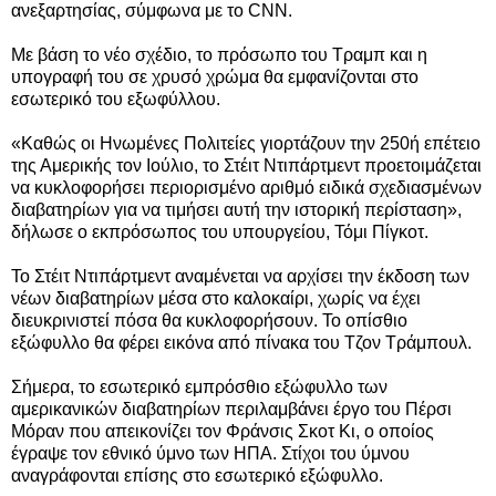
ανεξαρτησίας, σύμφωνα με το CNN.
Με βάση το νέο σχέδιο, το πρόσωπο του Τραμπ και η
υπογραφή του σε χρυσό χρώμα θα εμφανίζονται στο
εσωτερικό του εξωφύλλου.
«Καθώς οι Ηνωμένες Πολιτείες γιορτάζουν την 250ή επέτειο
της Αμερικής τον Ιούλιο, το Στέιτ Ντιπάρτμεντ προετοιμάζεται
να κυκλοφορήσει περιορισμένο αριθμό ειδικά σχεδιασμένων
διαβατηρίων για να τιμήσει αυτή την ιστορική περίσταση»,
δήλωσε ο εκπρόσωπος του υπουργείου, Τόμι Πίγκοτ.
Το Στέιτ Ντιπάρτμεντ αναμένεται να αρχίσει την έκδοση των
νέων διαβατηρίων μέσα στο καλοκαίρι, χωρίς να έχει
διευκρινιστεί πόσα θα κυκλοφορήσουν. Το οπίσθιο
εξώφυλλο θα φέρει εικόνα από πίνακα του Τζον Τράμπουλ.
Σήμερα, το εσωτερικό εμπρόσθιο εξώφυλλο των
αμερικανικών διαβατηρίων περιλαμβάνει έργο του Πέρσι
Μόραν που απεικονίζει τον Φράνσις Σκοτ Κι, ο οποίος
έγραψε τον εθνικό ύμνο των ΗΠΑ. Στίχοι του ύμνου
αναγράφονται επίσης στο εσωτερικό εξώφυλλο.