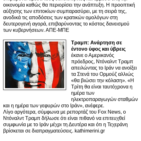
οικονομία καθώς θα περιορίσει την ανάπτυξη. Η προοπτική
αύξησης των επιτοκίων συμπαρασύρει, με τη σειρά της,
ανοδικά τις αποδόσεις των κρατικών ομολόγων στη
δευτερογενή αγορά, επιβαρύνοντας το κόστος δανεισμού
των κυβερνήσεων. ΑΠΕ-ΜΠΕ
Τραμπ: Ανάρτηση σε
έντονο ύφος και ύβρεις
έκανε ο Αμερικανός
πρόεδρος, Ντόναλντ Τραμπ
απειλώντας το Ιράν να ανοίξει
τα Στενά του Ορμούζ αλλιώς
«θα βιώσει την κόλαση». «Η
Τρίτη θα είναι ταυτόχρονα η
ημέρα των
ηλεκτροπαραγωγών σταθμών
και η ημέρα των γεφυρών στο Ιράν», ανέφερε.
Λίγο αργότερα, σύμφωνα με ρεπορτάζ του Fox News, ο
Ντόναλντ Τραμπ δήλωσε ότι είναι πιθανό να επιτευχθεί
συμφωνία με το Ιράν μέχρι τη Δευτέρα και ότι η Τεχεράνη
βρίσκεται σε διαπραγματεύσεις. kathimerini.gr