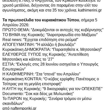
εκτέλεση 8.766), ο «Aρχοντας των Κρίκων» κατέκτησε το
χρυσό μετάλλιο, δείχνοντας ότι παραμένει στην ελίτ του
αγωνίσματος, ακόμη και στα 35 του χρόνια. kathimerini.gr
Τα πρωτοσέλιδα του κυριακάτικου Τύπου
, σήμερα 5
Απριλίου 2026:
ΠΡΩΤΟ ΘΕΜΑ: “Δοκιμάζονται οι αντοχές της κυβέρνησης”
ΤΟ ΒΗΜΑ της Κυριακής: “Ιλαροτραγωδία στο Μαξίμου”
Real news: “Έρχεται επιδότηση στο ρεύμα!”
ΑΠΟΓΕΥΜΑΤΙΝΗ: “Ή αλλάζει ή βουλιάζει”
Κυριακάτικη ΔΗΜΟΚΡΑΤΙΑ: “Παραιτηθείτε κ. Μητσοτάκη!”
ΕΛΕΥΘΕΡΟΣ ΤΥΠΟΣ της Κυριακής: “Αντεπίθεση
Μητσοτάκη και κάλπες το ’27”
ΕΣΤΙΑ: “Εκλογές στις 28 Ιουνίου εισηγείται ο Υπουργός
Εσωτερικών”
Η ΚΑΘΗΜΕΡΙΝΗ: “Στα “στενά” του Απριλίου”
Κυριακάτικη ΚONTRA: “Ο κύβος ερρίφθη: Πανέτοιμος ο
Τσίπρας για τη μεγάλη επιστροφή”
Η ΑΥΓΗ της Κυριακής: “9 δικογραφίες για τον ΟΠΕΚΕΠΕ”
Documento: “Σοκ και δέος με Μυλωνάκη”
Το ΠΑΡΟΝ της Κυριακής: “Σενάρια τρόμου εν μέσω
σκανδάλων”
από naftemporiki.gr