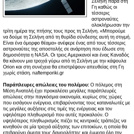
Σελήνη παρά στη
Γη καθώς οι
τέσσερις
αστροναύτες
ολοκλήρωσαν την
τρίτη ημέρα της πτήσης τους προς τη Σελήνη. «Μπορούμε
να δούμε τη Σελήνη από τη θυρίδα σύνδεσης αυτή τη στιγμή.
Είναι ένα όμορφο θέαμα» ανέφερε ένας από τους τέσσερις
αστροναύτες της αποστολής σε ανάρτηση που έδωσε στη
δημοσιότητα η NASA. Οι τρεις Αμερικανοί και ένας Καναδός
θα κάνουν μια τροχιά γύρω από τη Σελήνη με την κάψουλα
Orion και στη συνέχεια θα επιστρέψουν απευθείας στη Γη
χωρίς στάση. naftemporiki.gr
Παράπλευρες απώλειες του πολέμου:
Ο πόλεμος στη
Μέση Ανατολή έχει προκαλέσει μεγάλες παράπλευρές
απώλειες στην παγκόσμια οικονομία, κυρίως στις χώρες
που εισάγουν ενέργεια, επιβαρύνοντας τους καταναλωτές με
τις μεγάλες αυξήσεις στις τιμές της ενέργειας και τον
υψηλότερο πληθωρισμό που αυτές προκαλούν. Ο
υψηλότερος πληθωρισμός πιέζει τις κεντρικές τράπεζες να
κινηθούν σε μία τροχιά αύξησης των επιτοκίων, η οποία θα
επιβαρύνει άμεσα τους δανειολήπτες και έμμεσα όλη την