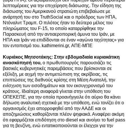
λεπτομέρειες για την επιχείρηση διάσωσης.
Την είδηση της
διάσωσης του Αμερικανού στρατιώτη επιβεβαίωσε με
ανάρτησή του στο TruthSocial και ο πρόεδρος των ΗΠΑ,
Ντόναλντ Τραμπ. Ο πιλότος ήταν το δεύτερο μέλος του
πληρώματος του F-15, το οποίο καταρρίφθηκε την
Παρασκευή από την αντιαεροπορική άμυνα του Ιράν, με
ΗΠΑ και Ιράν να επιδίδονται σε έναν «αγώνα ταχύτητας» για
τον εντοπισμό του. kathimerini.gr, ΑΠΕ-ΜΠΕ
Κυριάκος Μητσοτάκης: Στην εβδομαδιαία κυριακάτικη
ανασκόπησή του,
ο πρωθυπουργός
παρουσιάζει τις
βασικές κυβερνητικές παρεμβάσεις που βρίσκονται σε
εξέλιξη, με αιχμή την αντιμετώπιση της ακρίβειας, τις
επιπτώσεις της διεθνούς κρίσης στη Μέση Ανατολή, την
ενίσχυση των εισοδημάτων και τον εκσυγχρονισμό του
κράτους. Ιδιαίτερη αναφορά γίνεται στην υπόθεση του
ΟΠΕΚΕΠΕ, για την οποία προανήγγειλε ότι αύριο θα κάνει
δήλωση αναλυτική σχετικά με την υπόθεση, ενώ τονίζει ότι ο
οργανισμός έχει απορροφηθεί από την ΑΑΔΕ και οι
αποζημιώσεις καθορίζονται πλέον ψηφιακά. Αναφέρει ακόμη
ότι εφαρμόζεται επιδότηση στο diesel και ανοίγει το fuel pass
για τη βενζίνη, ενώ εντατικοποιούνται οι έλεγχοι για την