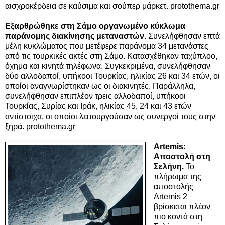
αισχροκέρδεια σε καύσιμα και σούπερ μάρκετ. protothema.gr
Εξαρθρώθηκε στη Σάμο οργανωμένο κύκλωμα
παράνομης διακίνησης μεταναστών.
Συνελήφθησαν επτά
μέλη κυκλώματος που μετέφερε παράνομα 34 μετανάστες
από τις τουρκικές ακτές στη Σάμο. Κατασχέθηκαν ταχύπλοο,
όχημα και κινητά τηλέφωνα. Συγκεκριμένα, συνελήφθησαν
δύο αλλοδαποί, υπήκοοι Τουρκίας, ηλικίας 26 και 34 ετών, οι
οποίοι αναγνωρίστηκαν ως οι διακινητές. Παράλληλα,
συνελήφθησαν επιπλέον τρεις αλλοδαποί, υπήκοοι
Τουρκίας, Συρίας και Ιράκ, ηλικίας 45, 24 και 43 ετών
αντίστοιχα, οι οποίοι λειτουργούσαν ως συνεργοί τους στην
ξηρά. protothema.gr
Artemis:
Αποστολή στη
Σελήνη.
Το
πλήρωμα της
αποστολής
Artemis 2
βρίσκεται πλέον
πιο κοντά στη