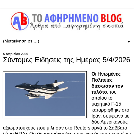
▼
5 Απριλίου 2026
Σύντομες Ειδήσεις της Ημέρας 5/4/2026
Οι Ηνωμένες
Πολιτείες
διέσωσαν τον
πιλότο,
του
οποίου το
μαχητικό F-15
καταρρίφθηκε στο
Ιράν, σύμφωνα με
δύο Αμερικανούς
αξιωματούχους που μίλησαν στο Reuters αργά το Σάββατο
(ώρα ΗΠΑ). Οι αξιωματούχοι δεν παρείχαν άμεσα περαιτέρω