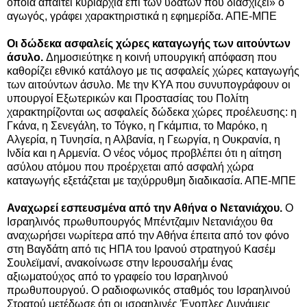
οποία απαιτεί κυριαρχία επί των υδάτων που διασχίζει» ο
αγωγός, γράφει χαρακτηριστικά η εφημερίδα. ΑΠΕ-ΜΠΕ
Οι δώδεκα ασφαλείς χώρες καταγωγής των αιτούντων
άσυλο.
Δημοσιεύτηκε η κοινή υπουργική απόφαση που
καθορίζει εθνικό κατάλογο με τις ασφαλείς χώρες καταγωγής
των αιτούντων άσυλο. Με την ΚΥΑ που συνυπογράφουν οι
υπουργοί Εξωτερικών και Προστασίας του Πολίτη
χαρακτηρίζονται ως ασφαλείς δώδεκα χώρες προέλευσης: η
Γκάνα, η Σενεγάλη, το Τόγκο, η Γκάμπια, το Μαρόκο, η
Αλγερία, η Τυνησία, η Αλβανία, η Γεωργία, η Ουκρανία, η
Ινδία και η Αρμενία. Ο νέος νόμος προβλέπει ότι η αίτηση
ασύλου ατόμου που προέρχεται από ασφαλή χώρα
καταγωγής εξετάζεται με ταχύρρυθμη διαδικασία. ΑΠΕ-ΜΠΕ
Αναχωρεί εσπευσμένα από την Αθήνα ο Νετανιάχου.
Ο
Iσραηλινός πρωθυπουργός Μπέντζαμιν Νετανιάχου θα
αναχωρήσει νωρίτερα από την Αθήνα έπειτα από τον φόνο
στη Βαγδάτη από τις ΗΠΑ του Ιρανού στρατηγού Κασέμ
Σουλεϊμανί, ανακοίνωσε στην Ιερουσαλήμ ένας
αξιωματούχος από το γραφείο του Ισραηλινού
πρωθυπουργού. Ο ραδιοφωνικός σταθμός του Ισραηλινού
Στρατού μετέδωσε ότι οι ισραηλινές Ένοπλες Δυνάμεις