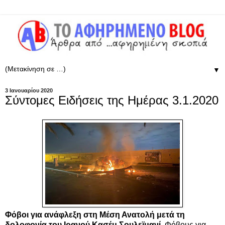
▼
3 Ιανουαρίου 2020
Σύντομες Ειδήσεις της Ημέρας 3.1.2020
Φόβοι για ανάφλεξη στη Μέση Ανατολή μετά τη
δολοφονία του Ιρανού Κασέμ Σουλεϊμανί.
Φόβους για