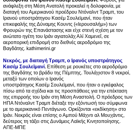
ανάφλεξη στη Μέση Ανατολή προκαλεί η δολοφονία, με
διαταγή του Αμερικανού προέδρου Ντόναλντ Τραμπ, του
Ιρανού υποστράτηγου Κασέμ Σουλεϊμανί, που ήταν
επικεφαλής της Δύναμης Κουντς («Ιερουσαλήμ») των
Φρουρών της Επανάστασης και είχε στενή σχέση με τον
ανώτατο ηγέτη του Ιράν αγιατολάχ Αλί Χαμενεΐ, σε
αεροπορική επιδρομή στο διεθνές αεροδρόμιο της
Βαγδάτης. kathimerini.gr
Νεκρός, με διαταγή Τραμπ, ο Iρανός υποστράτηγος
Κασέμ Σουλεϊμανί
.
Επίθεση με ρουκέτες στο αεροδρόμιο
της Βαγδάτης το βράδυ της Πέμπτης. Τουλάχιστον 8 νεκροί,
μεταξύ των οποίων ο Ιρανός
υποστράτηγος
Κασέμ
Σουλεϊμανί, που
ήταν ο εγκέφαλος
πίσω από τα σχέδια και τις προσπάθειες για την επέκταση
της επιρροής του Ιράν στη Μέση Αναστολή
. Ο πρόεδρος των
ΗΠΑ Ντόναλντ Τραμπ διέταξε την εξόντωσή του σύμφωνα
με το αμερικανικό Πεντάγωνο. Ορκίζονται «εκδίκηση» στο
Ιράν. Νεκρός είναι επίσης ο Αμπού Μάχντι αλ Μουχάντις,
δεύτερος τη τάξει στις Δυνάμεις Λαϊκής Κινητοποίησης.
ΑΠΕ-ΜΠΕ