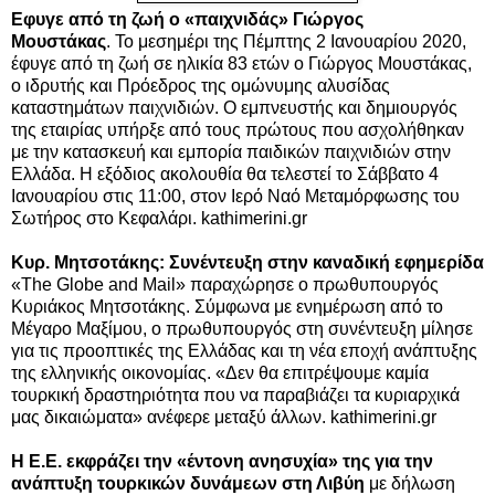
Εφυγε από τη ζωή ο «παιχνιδάς» Γιώργος
Μουστάκας
. Το μεσημέρι της Πέμπτης 2 Ιανουαρίου 2020,
έφυγε από τη ζωή σε ηλικία 83 ετών ο Γιώργος Μουστάκας,
ο ιδρυτής και Πρόεδρος της ομώνυμης αλυσίδας
καταστημάτων παιχνιδιών. Ο εμπνευστής και δημιουργός
της εταιρίας υπήρξε από τους πρώτους που ασχολήθηκαν
με την κατασκευή και εμπορία παιδικών παιχνιδιών στην
Ελλάδα. Η εξόδιος ακολουθία θα τελεστεί το Σάββατο 4
Ιανουαρίου στις 11:00, στον Ιερό Ναό Μεταμόρφωσης του
Σωτήρος στο Κεφαλάρι. kathimerini.gr
Κυρ. Μητσοτάκης: Συνέντευξη στην καναδική εφημερίδα
«The Globe and Mail» παραχώρησε ο πρωθυπουργός
Κυριάκος Μητσοτάκης. Σύμφωνα με ενημέρωση από το
Μέγαρο Μαξίμου, ο πρωθυπουργός στη συνέντευξη μίλησε
για τις προοπτικές της Ελλάδας και τη νέα εποχή ανάπτυξης
της ελληνικής οικονομίας. «Δεν θα επιτρέψουμε καμία
τουρκική δραστηριότητα που να παραβιάζει τα κυριαρχικά
μας δικαιώματα» ανέφερε μεταξύ άλλων.
kathimerini.gr
Η E.E. εκφράζει την «έντονη ανησυχία» της για την
ανάπτυξη τουρκικών δυνάμεων στη Λιβύη
με δήλωση