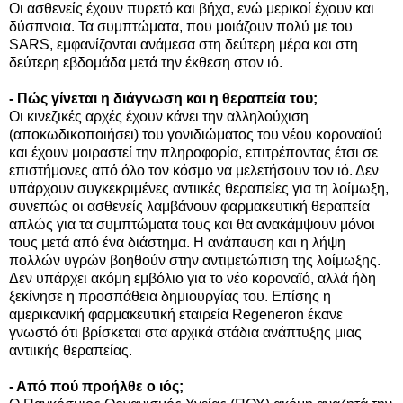
Οι ασθενείς έχουν πυρετό και βήχα, ενώ μερικοί έχουν και
δύσπνοια. Τα συμπτώματα, που μοιάζουν πολύ με του
SARS, εμφανίζονται ανάμεσα στη δεύτερη μέρα και στη
δεύτερη εβδομάδα μετά την έκθεση στον ιό.
- Πώς γίνεται η διάγνωση και η θεραπεία του;
Οι κινεζικές αρχές έχουν κάνει την αλληλούχιση
(αποκωδικοποιήσει) του γονιδιώματος του νέου κοροναϊού
και έχουν μοιραστεί την πληροφορία, επιτρέποντας έτσι σε
επιστήμονες από όλο τον κόσμο να μελετήσουν τον ιό. Δεν
υπάρχουν συγκεκριμένες αντιικές θεραπείες για τη λοίμωξη,
συνεπώς οι ασθενείς λαμβάνουν φαρμακευτική θεραπεία
απλώς για τα συμπτώματα τους και θα ανακάμψουν μόνοι
τους μετά από ένα διάστημα. Η ανάπαυση και η λήψη
πολλών υγρών βοηθούν στην αντιμετώπιση της λοίμωξης.
Δεν υπάρχει ακόμη εμβόλιο για το νέο κοροναϊό, αλλά ήδη
ξεκίνησε η προσπάθεια δημιουργίας του. Επίσης η
αμερικανική φαρμακευτική εταιρεία Regeneron έκανε
γνωστό ότι βρίσκεται στα αρχικά στάδια ανάπτυξης μιας
αντιικής θεραπείας.
- Από πού προήλθε ο ιός;