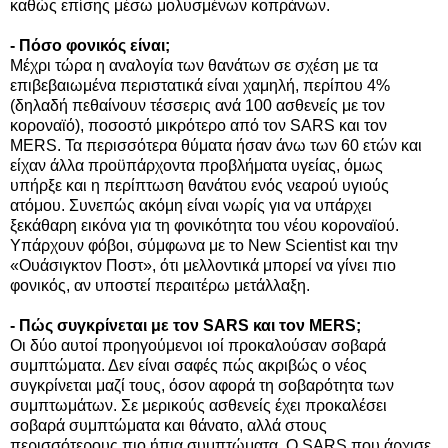
καθώς επίσης μέσω μολυσμένων κοπράνων.
- Πόσο φονικός είναι;
Μέχρι τώρα η αναλογία των θανάτων σε σχέση με τα
επιβεβαιωμένα περιστατικά είναι χαμηλή, περίπου 4%
(δηλαδή πεθαίνουν τέσσερις ανά 100 ασθενείς με τον
κοροναϊό), ποσοστό μικρότερο από τον SARS και τον
MERS. Τα περισσότερα θύματα ήσαν άνω των 60 ετών και
είχαν άλλα προϋπάρχοντα προβλήματα υγείας, όμως
υπήρξε και η περίπτωση θανάτου ενός νεαρού υγιούς
ατόμου. Συνεπώς ακόμη είναι νωρίς για να υπάρχει
ξεκάθαρη εικόνα για τη φονικότητα του νέου κοροναϊού.
Υπάρχουν φόβοι, σύμφωνα με το New Scientist και την
«Ουάσιγκτον Ποστ», ότι μελλοντικά μπορεί να γίνει πιο
φονικός, αν υποστεί περαιτέρω μετάλλαξη.
- Πώς συγκρίνεται με τον SARS και τον MERS;
Οι δύο αυτοί προηγούμενοι ιοί προκαλούσαν σοβαρά
συμπτώματα. Δεν είναι σαφές πώς ακριβώς ο νέος
συγκρίνεται μαζί τους, όσον αφορά τη σοβαρότητα των
συμπτωμάτων. Σε μερικούς ασθενείς έχει προκαλέσει
σοβαρά συμπτώματα και θάνατο, αλλά στους
περισσότερους πιο ήπια συμπτώματα. Ο SARS που άρχισε