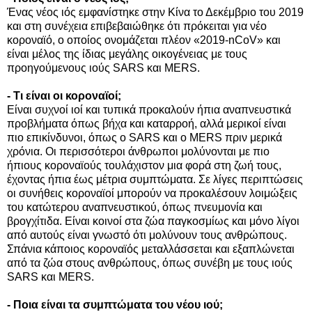
Ένας νέος ιός εμφανίστηκε στην Κίνα το Δεκέμβριο του 2019
και στη συνέχεια επιβεβαιώθηκε ότι πρόκειται για νέο
κοροναϊό, ο οποίος ονομάζεται πλέον «2019-nCoV» και
είναι μέλος της ίδιας μεγάλης οικογένειας με τους
προηγούμενους ιούς SARS και MERS.
- Τι είναι οι κοροναϊοί;
Είναι συχνοί ιοί και τυπικά προκαλούν ήπια αναπνευστικά
προβλήματα όπως βήχα και καταρροή, αλλά μερικοί είναι
πιο επικίνδυνοι, όπως ο SARS και ο MERS πριν μερικά
χρόνια. Οι περισσότεροι άνθρωποι μολύνονται με πιο
ήπιους κοροναϊούς τουλάχιστον μια φορά στη ζωή τους,
έχοντας ήπια έως μέτρια συμπτώματα. Σε λίγες περιπτώσεις
οι συνήθεις κοροναϊοί μπορούν να προκαλέσουν λοιμώξεις
του κατώτερου αναπνευστικού, όπως πνευμονία και
βρογχίτιδα. Είναι κοινοί στα ζώα παγκοσμίως και μόνο λίγοι
από αυτούς είναι γνωστό ότι μολύνουν τους ανθρώπους.
Σπάνια κάποιος κοροναϊός μεταλλάσσεται και εξαπλώνεται
από τα ζώα στους ανθρώπους, όπως συνέβη με τους ιούς
SARS και MERS.
- Ποια είναι τα συμπτώματα του νέου ιού;