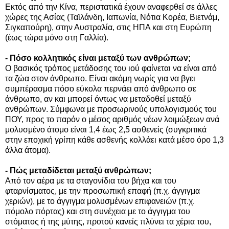
Εκτός από την Κίνα, περιστατικά έχουν αναφερθεί σε άλλες
χώρες της Ασίας (Ταϊλάνδη, Ιαπωνία, Νότια Κορέα, Βιετνάμ,
Σιγκαπούρη), στην Αυστραλία, στις ΗΠΑ και στη Ευρώπη
(έως τώρα μόνο στη Γαλλία).
- Πόσο κολλητικός είναι μεταξύ των ανθρώπων;
Ο βασικός τρόπος μετάδοσης του ιού φαίνεται να είναι από
τα ζώα στον άνθρωπο. Είναι ακόμη νωρίς για να βγει
συμπέρασμα πόσο εύκολα περνάει από άνθρωπο σε
άνθρωπο, αν και μπορεί όντως να μεταδοθεί μεταξύ
ανθρώπων. Σύμφωνα με προσωρινούς υπολογισμούς του
ΠΟΥ, προς το παρόν ο μέσος αριθμός νέων λοιμώξεων ανά
μολυσμένο άτομο είναι 1,4 έως 2,5 ασθενείς (συγκριτικά
στην εποχική γρίπη κάθε ασθενής κολλάει κατά μέσο όρο 1,3
άλλα άτομα).
- Πώς μεταδίδεται μεταξύ ανθρώπων;
Από τον αέρα με τα σταγονίδια του βήχα και του
φταρνίσματος, με την προσωπική επαφή (π.χ. άγγιγμα
χεριών), με το άγγιγμα μολυσμένων επιφανειών (π.χ.
πόμολο πόρτας) και στη συνέχεια με το άγγιγμα του
στόματος ή της μύτης, προτού κανείς πλύνει τα χέρια του,