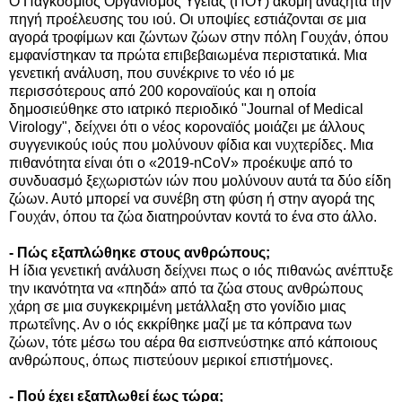
Ο Παγκόσμιος Οργανισμός Υγείας (ΠΟΥ) ακόμη αναζητά την
πηγή προέλευσης του ιού. Οι υποψίες εστιάζονται σε μια
αγορά τροφίμων και ζώντων ζώων στην πόλη Γουχάν, όπου
εμφανίστηκαν τα πρώτα επιβεβαιωμένα περιστατικά. Μια
γενετική ανάλυση, που συνέκρινε το νέο ιό με
περισσότερους από 200 κοροναϊούς και η οποία
δημοσιεύθηκε στο ιατρικό περιοδικό "Journal of Medical
Virology", δείχνει ότι ο νέος κοροναϊός μοιάζει με άλλους
συγγενικούς ιούς που μολύνουν φίδια και νυχτερίδες. Μια
πιθανότητα είναι ότι ο «2019-nCoV» προέκυψε από το
συνδυασμό ξεχωριστών ιών που μολύνουν αυτά τα δύο είδη
ζώων. Αυτό μπορεί να συνέβη στη φύση ή στην αγορά της
Γουχάν, όπου τα ζώα διατηρούνταν κοντά το ένα στο άλλο.
- Πώς εξαπλώθηκε στους ανθρώπους;
Η ίδια γενετική ανάλυση δείχνει πως ο ιός πιθανώς ανέπτυξε
την ικανότητα να «πηδά» από τα ζώα στους ανθρώπους
χάρη σε μια συγκεκριμένη μετάλλαξη στο γονίδιο μιας
πρωτεΐνης. Αν ο ιός εκκρίθηκε μαζί με τα κόπρανα των
ζώων, τότε μέσω του αέρα θα εισπνεύστηκε από κάποιους
ανθρώπους, όπως πιστεύουν μερικοί επιστήμονες.
- Πού έχει εξαπλωθεί έως τώρα;