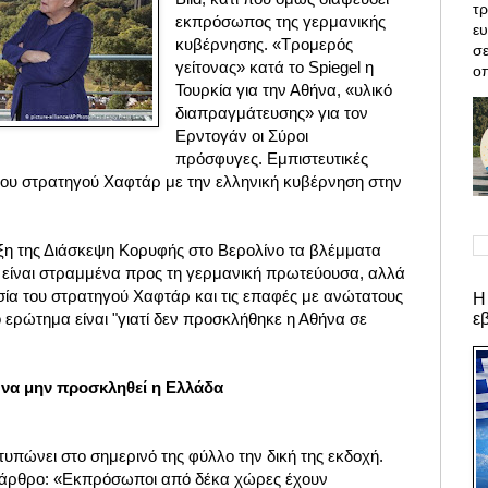
τρ
ε
κπρόσωπος της γερμανικής
ε
κυβέρνησης
. «Τρομερός
σε
γείτονας» κατά το Spiegel η
οπ
Τουρκία για την Αθήνα, «υλικό
διαπραγμάτευσης» για τον
Ερντογάν οι Σύροι
πρόσφυγες.
Εμπιστευτικές
του
στρατηγού Χαφτάρ
με την ελληνική κυβέρνηση
στην
ρξη της Διάσκεψη Κορυφής στο Βερολίνο τα βλέμματα
ν είναι στραμμένα προς τη γερμανική πρωτεύουσα, αλλά
σία του στρατηγού Χαφτάρ και τις επαφές με ανώτατους
Η
ε
 ερώτημα είναι "γιατί δεν προσκλήθηκε η Αθήνα σε
 να μην προσκληθεί η Ελλάδα
ατυπώνει στο σημερινό της φύλλο την δική της εκδοχή.
ό άρθρο: «Εκπρόσωποι από δέκα χώρες έχουν