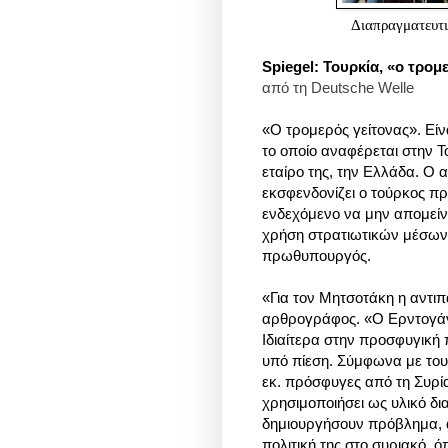
Διαπραγματευτι
Spiegel: Τουρκία, «ο τρομ
από τη
Deutsche Welle
«Ο τρομερός γείτονας». Είνα
το οποίο αναφέρεται στην 
εταίρο της, την Ελλάδα. Ο
εκσφενδονίζει ο τούρκος πρ
ενδεχόμενο να μην απομείν
χρήση στρατιωτικών μέσων
πρωθυπουργός.
«Για τον Μητσοτάκη η αντιπ
αρθρογράφος. «Ο Ερντογάν
Ιδιαίτερα στην προσφυγική 
υπό πίεση. Σύμφωνα με τουρ
εκ. πρόσφυγες από τη Συρία
χρησιμοποιήσει ως υλικό δ
δημιουργήσουν πρόβλημα, α
πολιτική της στο συριακό, 