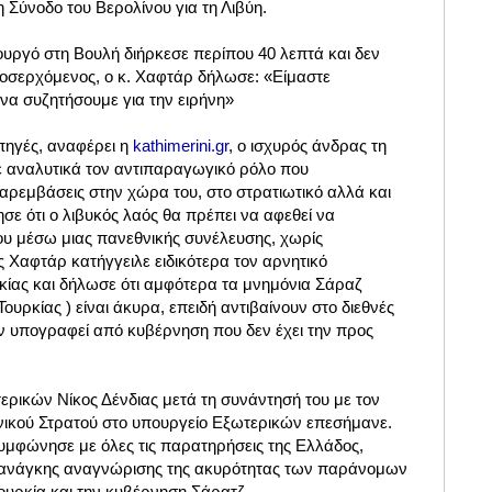
 Σύνοδο του Βερολίνου για τη Λιβύη.
ουργό στη Βουλή διήρκεσε περίπου 40 λεπτά και δεν
οσερχόμενος, ο κ. Χαφτάρ δήλωσε: «Είμαστε
να συζητήσουμε για την ειρήνη»
πηγές, αναφέρει η
kathimerini.gr
, ο ισχυρός άνδρας τη
ε αναλυτικά τον αντιπαραγωγικό ρόλο που
αρεμβάσεις στην χώρα του, στο στρατιωτικό αλλά και
ησε ότι ο λιβυκός λαός θα πρέπει να αφεθεί να
του μέσω μιας πανεθνικής συνέλευσης, χωρίς
 Χαφτάρ κατήγγειλε ειδικότερα τον αρνητικό
κίας και δήλωσε ότι αμφότερα τα μνημόνια Σάραζ
ουρκίας ) είναι άκυρα, επειδή αντιβαίνουν στο διεθνές
υν υπογραφεί από κυβέρνηση που δεν έχει την προς
ρικών Νίκος Δένδιας μετά τη συνάντησή του με τον
νικού Στρατού στο υπουργείο Εξωτερικών
επεσήμανε.
μφώνησε με όλες τις παρατηρήσεις της Ελλάδος,
ανάγκης αναγνώρισης της ακυρότητας των παράνομων
ουρκία και την κυβέρνηση Σάρατζ.