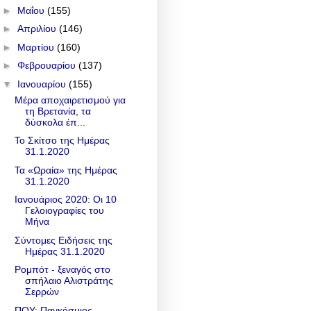
►
Μαΐου
(155)
►
Απριλίου
(146)
►
Μαρτίου
(160)
►
Φεβρουαρίου
(137)
▼
Ιανουαρίου
(155)
Μέρα αποχαιρετισμού για
τη Βρετανία, τα
δύσκολα έπ...
Το Σκίτσο της Ημέρας
31.1.2020
Τα «Ωραία» της Ημέρας
31.1.2020
Ιανουάριος 2020: Οι 10
Γελοιογραφίες του
Μήνα
Σύντομες Ειδήσεις της
Ημέρας 31.1.2020
Ρομπότ - ξεναγός στο
σπήλαιο Αλιστράτης
Σερρών
ΠΟΥ: Παγκόσμιος