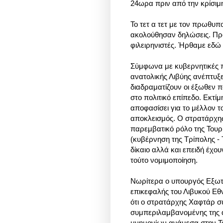
24ωρα πριν από την κρίσιμη
Το τετ α τετ με τον πρωθυπ
ακολούθησαν δηλώσεις. Πρ
φιλειρηνιστές. Ήρθαμε εδώ 
Σύμφωνα με κυβερνητικές 
ανατολικής Λιβύης ανέπτυξ
διαδραματίζουν οι έξωθεν π
στο πολιτικό επίπεδο. Εκτίμ
αποφασίσει για το μέλλον 
αποκλεισμός. Ο στρατάρχης
παρεμβατικό ρόλο της Τουρ
(κυβέρνηση της Τρίπολης - Τ
δίκαιο αλλά και επειδή έχο
τούτο νομιμοποίηση.
Νωρίτερα ο υπουργός Εξωτε
επικεφαλής του Λιβυκού Εθ
ότι ο
στρατάρχης Χαφτάρ συ
συμπεριλαμβανομένης της 
μνημονίων ανάμεσα στην Τ