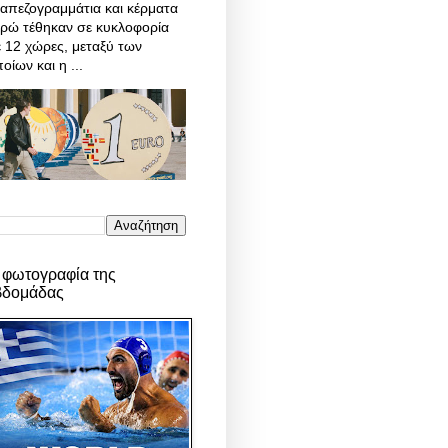
απεζογραμμάτια και κέρματα
υρώ τέθηκαν σε κυκλοφορία
 12 χώρες, μεταξύ των
οίων και η ...
 φωτογραφία της
βδομάδας