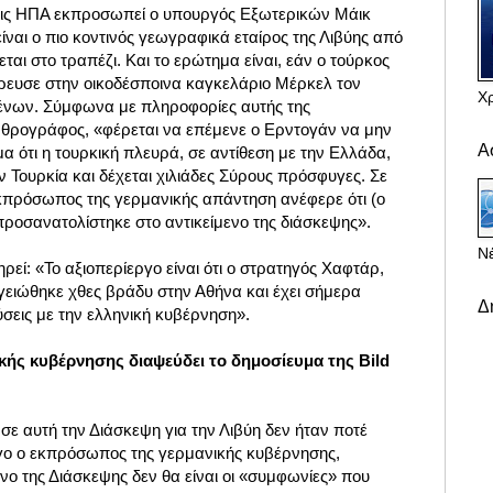
 τις ΗΠΑ εκπροσωπεί ο υπουργός Εξωτερικών Μάικ
ίναι ο πιο κοντινός γεωγραφικά εταίρος της Λιβύης από
ται στο τραπέζι. Και το ερώτημα είναι, εάν ο τούρκος
ευσε στην οικοδέσποινα καγκελάριο Μέρκελ τον
Χ
νων. Σύμφωνα με πληροφορίες αυτής της
αρθρογράφος, «φέρεται να επέμενε ο Ερντογάν να μην
Α
μα ότι η τουρκική πλευρά, σε αντίθεση με την Ελλάδα,
ην Τουρκία και δέχεται χιλιάδες Σύρους πρόσφυγες. Σε
εκπρόσωπος της γερμανικής απάντηση ανέφερε ότι (ο
οσανατολίστηκε στο αντικείμενο της διάσκεψης».
Νέ
ρεί: «Το αξιοπερίεργο είναι ότι ο στρατηγός Χαφτάρ,
γειώθηκε χθες βράδυ στην Αθήνα και έχει σήμερα
Δ
ύσεις με την ελληνική κυβέρνηση».
ής κυβέρνησης διαψεύδει το
δημοσίευμα της Bild
ε αυτή την Διάσκεψη για την Λιβύη δεν ήταν ποτέ
γο ο εκπρόσωπος της γερμανικής κυβέρνησης,
μενο της Διάσκεψης δεν θα είναι οι «συμφωνίες» που