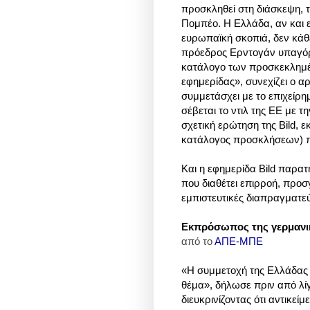
προσκληθεί στη διάσκεψη,
Πομπέο. Η Ελλάδα, αν και ε
ευρωπαϊκή σκοπιά, δεν κάθε
πρόεδρος Ερντογάν υπαγόρ
κατάλογο των προσκεκλημέ
εφημερίδας», συνεχίζει ο 
συμμετάσχει με το επιχείρη
σέβεται το ντιλ της ΕΕ με τ
σχετική ερώτηση της Bild, 
κατάλογος προσκλήσεων) πρ
Και η εφημερίδα
Bild
παρατη
που διαθέτει επιρροή, προσ
εμπιστευτικές διαπραγματε
Εκπρόσωπος της γερμανικ
από το
ΑΠΕ-ΜΠΕ
«Η συμμετοχή της Ελλάδας σ
θέμα», δήλωσε πριν από λί
διευκρινίζοντας ότι αντικεί