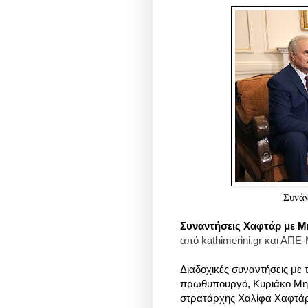
Συνάν
Συναντήσεις Χαφτάρ με Μ
από kathimerini.gr και ΑΠ
Διαδοχικές συναντήσεις με 
πρωθυπουργό, Κυριάκο Μητσ
στρατάρχης Χαλίφα Χαφτάρ,