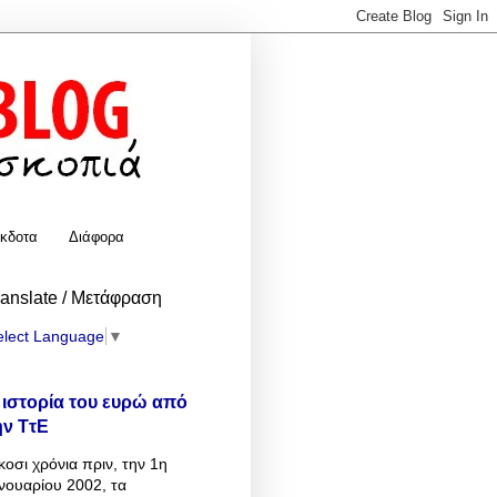
κδοτα
Διάφορα
ranslate / Μετάφραση
elect Language
▼
 ιστορία του ευρώ από
ην ΤτΕ
κοσι χρόνια πριν, την 1η
νουαρίου 2002, τα