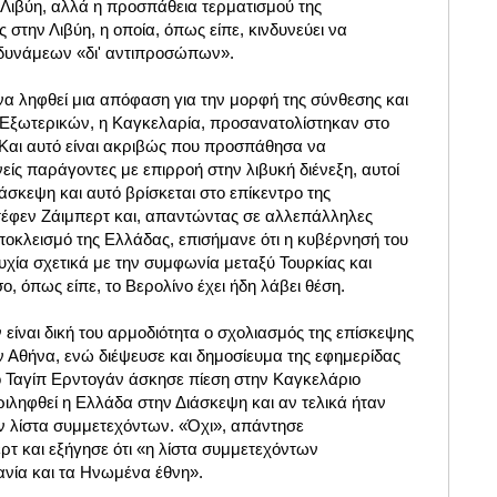
 Λιβύη, αλλά η προσπάθεια τερματισμού της
 στην Λιβύη, η οποία, όπως είπε, κινδυνεύει να
 δυνάμεων «δι' αντιπροσώπων».
να ληφθεί μια απόφαση για την μορφή της σύνθεσης και
 Εξωτερικών, η Καγκελαρία, προσανατολίστηκαν στο
. Και αυτό είναι ακριβώς που προσπάθησα να
νείς παράγοντες με επιρροή στην λιβυκή διένεξη, αυτοί
άσκεψη και αυτό βρίσκεται στο επίκεντρο της
τέφεν Ζάιμπερτ και, απαντώντας σε αλλεπάλληλες
ποκλεισμό της Ελλάδας, επισήμανε ότι η κυβέρνησή του
υχία σχετικά με την συμφωνία μεταξύ Τουρκίας και
ο, όπως είπε, το Βερολίνο έχει ήδη λάβει θέση.
ν είναι δική του αρμοδιότητα ο σχολιασμός της επίσκεψης
 Αθήνα, ενώ διέψευσε και δημοσίευμα της εφημερίδας
 ο Ταγίπ Ερντογάν άσκησε πίεση στην Καγκελάριο
ιληφθεί η Ελλάδα στην Διάσκεψη και αν τελικά ήταν
ν λίστα συμμετεχόντων. «Όχι», απάντησε
ρτ και εξήγησε ότι «η λίστα συμμετεχόντων
ανία και τα Ηνωμένα έθνη
»
.