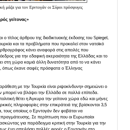
κή μάζα για τον Ερντογάν οι Σύροι πρόσφυγες
ερός γείτονας»
ι ο τίτλος άρθρου της διαδικτυακής έκδοσης του Spiegel,
Τουρκία και τα προβλήματα που προκαλεί στον νατοϊκό
 αρθρογράφος κάνει αναφορά στις απειλές που
όεδρος για την εδαφική ακεραιότητα της Ελλάδας και το
ει στη χώρα καμιά άλλη δυνατότητα από το να κάνει
, όπως έκανε σαφές πρόσφατα ο Έλληνας
αράθεση με την Τουρκία είναι ριψοκίνδυνη» σημειώνει ο
 μπορεί να βλάψει την Ελλάδα σε πολλά επίπεδα.
πολιτική θέτει η Άγκυρα την γείτονα χώρα εδώ και μήνες
κικές πληροφορίες στην επικράτειά της βρίσκονται 3,5
, τους οποίους ο Ερντογάν δεν φοβάται να
ιαπραγμάτευσης. Σε περίπτωση που οι Ευρωπαίοι
σκώντας για παράδειγμα κριτική στην Τουρκία για την
όπως έχει απειλήσει πολλές φορές ο Ερντογάν στο