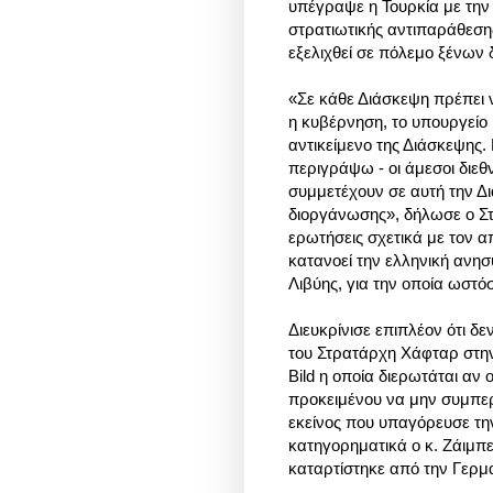
υπέγραψε η Τουρκία με την
στρατιωτικής αντιπαράθεσης
εξελιχθεί σε πόλεμο ξένων
«Σε κάθε Διάσκεψη πρέπει 
η κυβέρνηση, το υπουργείο
αντικείμενο της Διάσκεψης
περιγράψω - οι άμεσοι διεθ
συμμετέχουν σε αυτή την Δι
διοργάνωσης», δήλωσε ο Σ
ερωτήσεις σχετικά με τον α
κατανοεί την ελληνική ανησ
Λιβύης, για την οποία ωστόσ
Διευκρίνισε επιπλέον ότι δε
του Στρατάρχη Χάφταρ στην
Bild η οποία διερωτάται αν
προκειμένου να μην συμπερ
εκείνος που υπαγόρευσε τη
κατηγορηματικά ο κ. Ζάιμπε
καταρτίστηκε από την Γερμ