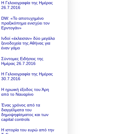
Η Γελοιογραφία της Ημέρας
26.7.2016
DW: «To αποτυχημένο
πραξικόπημα ενισχύει τον
Ερντογάν»
Ινδοί «έκλεισαν» δύο μεγάλα
ξενοδοχεία της Αθήνας για
έναν γάμο
Σύντομες Ειδήσεις της
Ημέρας 26.7.2016
Η Γελοιογραφία της Ημέρας
30.7.2016
Η ηρωική έξοδος του Άρη
από το Ναυαρίνο
Ένας χρόνος από τα
διαγγέλματα του
δημοψηφίσματος και των
capital controls
Η ιστορία του ευρώ από την