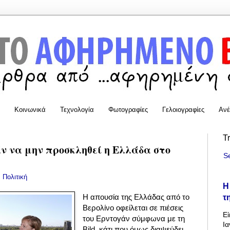
Κοινωνικά
Τεχνολογία
Φωτογραφίες
Γελοιογραφίες
Ανέ
T
ν να μην προσκληθεί η Ελλάδα στο
S
:
Πολιτική
Η
τ
Η απουσία της Ελλάδας από το
Βερολίνο οφείλεται σε πιέσεις
Εί
του Ερντογάν σύμφωνα με τη
Ια
Bild, κάτι που όμως διαψεύδει