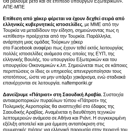
Θα βάλουμε βέτο και σε επίπεδο υπουργών Εξωτερικών».
ΑΠΕ-ΜΠΕ
Επίθεση από χάκερ φέρεται να έχουν δεχθεί σειρά από
ελληνικές κυβερνητικές ιστοσελίδες
, με ΜΜΕ από την
Τουρκία να μεταδίδουν την είδηση, σημειώνοντας πως η
«επίθεση» προέρχεται από την Τουρκία. Παράλληλα,
ανάρτηση μιας ομάδας Τούρκων χάκερ
στο
Facebook
αναφέρει πως έχουν τεθεί εκτός λειτουργίας
πολλές ιστοσελίδες ανάμεσα στις οποίες της ΕΥΠ, της
ελληνικής Βουλής, του υπουργείου Εξωτερικών και του
υπουργείου Οικονομικών κ.λπ. Σημειώνεται πως σε κάποιες
περιπτώσεις οι ίδιες οι υπηρεσίες απενεργοποίησαν τους
ιστοτόπους, ώστε να μην υπάρξει χακάρισμα, ενώ σταδιακά
επανέρχονται σε λειτουργία. naftemporiki.gr
Δανείζουμε «Πάτριοτ» στη Σαουδική Αραβία.
Συστοιχία
αντιαεροπορικών πυραύλων τύπου «Πάτριοτ» της
Πολεμικής Αεροπορίας θα αναπτυχθεί στο έδαφος της
Σαουδικής Αραβίας. Αναμένεται η διευθέτηση τεχνικών
λεπτομερειών ανάμεσα σε Αθήνα και Ριάντ. Η συγκεκριμένη
εξέλιξη αποτελεί και μια έμμεση ανταπόκριση στις
συμμαχικές πιέσεις για ελληνική παρουσία στην περιοχή του