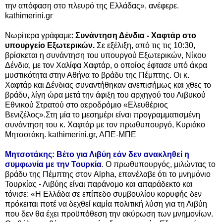
την απόφαση στο πλευρό της Ελλάδας», ανέφερε.
kathimerini.gr
Νωρίτερα γράφαμε:
Συνάντηση Δένδια - Χαφτάρ στο
υπουργείο Εξωτερικών.
Σε εξέλιξη, από τις τις 10:30,
βρίσκεται η συνάντηση του υπουργού Εξωτερικών, Νίκου
Δένδια, με τον Χαλίφα Χαφτάρ, ο οποίος έφτασε υπό άκρα
μυστικότητα στην Αθήνα το βράδυ της Πέμπτης. Οι κ.
Χαφτάρ και Δένδιας συναντήθηκαν ανεπισήμως και χθες το
βράδυ, λίγη ώρα μετά την άφιξη του αρχηγού του Λιβυκού
Εθνικού Στρατού στο αεροδρόμιο «Ελευθέριος
Βενιζέλος».
Στη μία το μεσημέρι είναι προγραμματισμένη
συνάντηση του κ. Χαφτάρ με τον πρωθυπουργό, Κυριάκο
Μητσοτάκη. kathimerini.gr, ΑΠΕ-ΜΠΕ
Μητσοτάκης: Βέτο για Λιβύη εάν δεν ανακληθεί η
συμφωνία με την Τουρκία
. Ο πρωθυπουργός, μιλώντας το
βράδυ της Πέμπτης στον Alpha, επανέλαβε ότι το μνημόνιο
Τουρκίας - Λιβύης είναι παράνομο και απαράδεκτο και
τόνισε: «Η Ελλάδα σε επίπεδο συμβουλίου κορυφής δεν
πρόκειται ποτέ να δεχθεί καμία πολιτική λύση για τη Λιβύη
που δεν θα έχει προϋπόθεση την ακύρωση των μνημονίων.