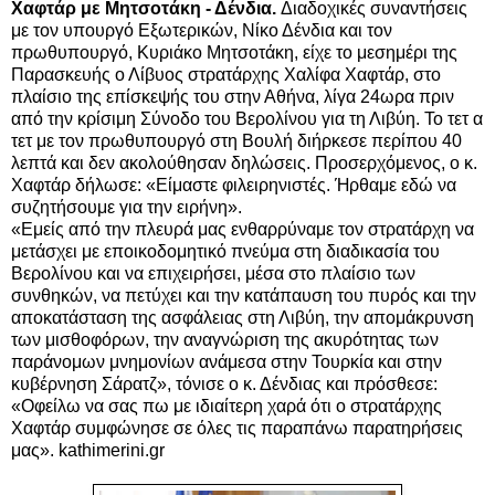
Χαφτάρ με Μητσοτάκη - Δένδια.
Διαδοχικές συναντήσεις
με τον υπουργό Εξωτερικών, Νίκο Δένδια και τον
πρωθυπουργό, Κυριάκο Μητσοτάκη, είχε το μεσημέρι της
Παρασκευής ο Λίβυος στρατάρχης Χαλίφα Χαφτάρ, στο
πλαίσιο της επίσκεψής του στην Αθήνα, λίγα 24ωρα πριν
από την κρίσιμη Σύνοδο του Βερολίνου για τη Λιβύη. Το τετ α
τετ με τον πρωθυπουργό στη Βουλή διήρκεσε περίπου 40
λεπτά και δεν ακολούθησαν δηλώσεις. Προσερχόμενος, ο κ.
Χαφτάρ δήλωσε: «Είμαστε φιλειρηνιστές. Ήρθαμε εδώ να
συζητήσουμε για την ειρήνη».
«Εμείς από την πλευρά μας ενθαρρύναμε τον στρατάρχη να
μετάσχει με εποικοδομητικό πνεύμα στη διαδικασία του
Βερολίνου και να επιχειρήσει, μέσα στο πλαίσιο των
συνθηκών, να πετύχει και την κατάπαυση του πυρός και την
αποκατάσταση της ασφάλειας στη Λιβύη, την απομάκρυνση
των μισθοφόρων, την αναγνώριση της ακυρότητας των
παράνομων μνημονίων ανάμεσα στην Τουρκία και στην
κυβέρνηση Σάρατζ», τόνισε ο κ. Δένδιας και πρόσθεσε:
«Οφείλω να σας πω με ιδιαίτερη χαρά ότι ο στρατάρχης
Χαφτάρ συμφώνησε σε όλες τις παραπάνω παρατηρήσεις
μας». kathimerini.gr