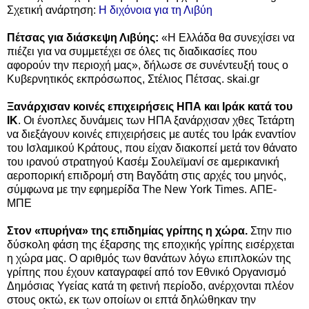
Σχετική ανάρτηση:
Η διχόνοια για τη Λιβύη
Πέτσας για διάσκεψη Λιβύης:
«Η Ελλάδα θα συνεχίσει να
πιέζει για να συμμετέχει σε όλες τις διαδικασίες που
αφορούν την περιοχή μας», δήλωσε σε συνέντευξή τους ο
Κυβερνητικός εκπρόσωπος, Στέλιος Πέτσας. skai.gr
Ξανάρχισαν κοινές επιχειρήσεις ΗΠΑ και Ιράκ κατά του
ΙΚ
. Οι ένοπλες δυνάμεις των ΗΠΑ ξανάρχισαν χθες Τετάρτη
να διεξάγουν κοινές επιχειρήσεις με αυτές του Ιράκ εναντίον
του Ισλαμικού Κράτους, που είχαν διακοπεί μετά τον θάνατο
του ιρανού στρατηγού Κασέμ Σουλεϊμανί σε αμερικανική
αεροπορική επιδρομή στη Βαγδάτη στις αρχές του μηνός,
σύμφωνα με την εφημερίδα The New York Times. ΑΠΕ-
ΜΠΕ
Στον «πυρήνα» της επιδημίας γρίπης η χώρα.
Στην πιο
δύσκολη φάση της έξαρσης της εποχικής γρίπης εισέρχεται
η χώρα μας. Ο αριθμός των θανάτων λόγω επιπλοκών της
γρίπης που έχουν καταγραφεί από τον Εθνικό Οργανισμό
Δημόσιας Υγείας κατά τη φετινή περίοδο, ανέρχονται πλέον
στους οκτώ, εκ των οποίων οι επτά δηλώθηκαν την