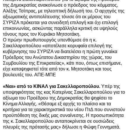
της Δημοκρατίας ανακοίνωσε ο πρόεδρος του κόμματος,
Αλέξης Τσίπρας, με τηλεοπτική δήλωσή του. Ο αρχηγός της
αξιωματικής αντιπολίτευσης τόνισε ότι εκ μέρους του
ΣΥΡΙΖΑ πρόκειται για συνειδητή επιλογή και όχι επιλογή
επικοινωνίας, ασκώντας παράλληλα κριτική σε υψηλούς
τόνους προς τον Κυριάκο Μητσοτάκη.
Ο πρώην πρωθυπουργός υπενθύμισε ότι η κ.
Σακελλαροπούλου «αποτέλεσε κορυφαία επιλογή της
κυβέρνησης του ΣΥΡΙΖΑ να διατελέσει η πρώτη γυναίκα
Πρόεδρος του Ανώτατου Δικαστηρίου της χώρας, του
Συμβουλίου της Επικρατείας», κάτι που, όπως επισήμανε,
είχε καταψηφιστεί τότε από τον κ. Μητσοτάκη και τους
βουλευτές του.
ΑΠΕ-ΜΠΕ
«Ναι» από το ΚΙΝΑΛ για Σακελλαροπούλου.
Υπέρ της
υποψηφιότητας της κας Κατερίνας Σακελλαροπούλου για το
αξίωμα του Προέδρου της Δημοκρατίας θα ψηφίσει το
Κίνημα Αλλαγής. «Θέσαμε εξ αρχής το πλαίσιο και τα
κριτήρια για τα χαρακτηριστικά του νέου ΠτΔ που συνιστούν
προϋπόθεση της δικής μας συναίνεσης. Η προσωπικότητα
της κ. Σακελλαροπούλου ανταποκρίνεται σε ουσιώδεις
πλευρές της πρότασής μας» δήλωσε η Φώφη Γεννηματά.