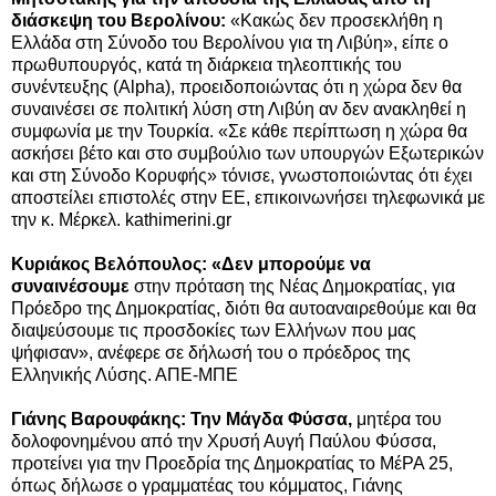
διάσκεψη του Βερολίνου:
«Κακώς δεν προσεκλήθη η
Ελλάδα στη Σύνοδο του Βερολίνου για τη Λιβύη», είπε ο
πρωθυπουργός, κατά τη διάρκεια τηλεοπτικής του
συνέντευξης (Alpha), προειδοποιώντας ότι η χώρα δεν θα
συναινέσει σε πολιτική λύση στη Λιβύη αν δεν ανακληθεί η
συμφωνία με την Τουρκία. «Σε κάθε περίπτωση η χώρα θα
ασκήσει βέτο και στο συμβούλιο των υπουργών Εξωτερικών
και στη Σύνοδο Κορυφής» τόνισε, γνωστοποιώντας ότι έχει
αποστείλει επιστολές στην ΕΕ, επικοινωνήσει τηλεφωνικά με
την κ. Μέρκελ. kathimerini.gr
Κυριάκος Βελόπουλος: «Δεν μπορούμε να
συναινέσουμε
στην πρόταση της Νέας Δημοκρατίας, για
Πρόεδρο της Δημοκρατίας, διότι θα αυτοαναιρεθούμε και θα
διαψεύσουμε τις προσδοκίες των Ελλήνων που μας
ψήφισαν», ανέφερε σε δήλωσή του ο πρόεδρος της
Ελληνικής Λύσης. ΑΠΕ-ΜΠΕ
Γιάνης Βαρουφάκης: Την Μάγδα Φύσσα,
μητέρα του
δολοφονημένου από την Χρυσή Αυγή Παύλου Φύσσα,
προτείνει για την Προεδρία της Δημοκρατίας το ΜέΡΑ 25,
όπως δήλωσε ο γραμματέας του κόμματος, Γιάνης