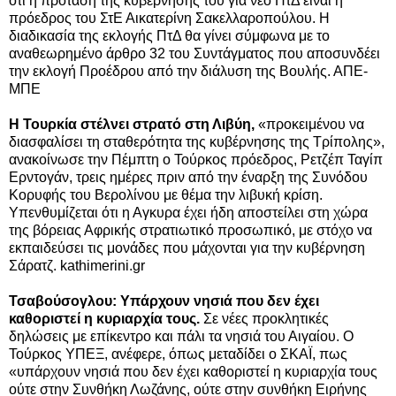
ότι η πρόταση της κυβέρνησής του για νέο ΠτΔ είναι η
πρόεδρος του ΣτΕ Αικατερίνη Σακελλαροπούλου. Η
διαδικασία της εκλογής ΠτΔ θα γίνει σύμφωνα με το
αναθεωρημένο άρθρο 32 του Συντάγματος που αποσυνδέει
την εκλογή Προέδρου από την διάλυση της Βουλής. ΑΠΕ-
ΜΠΕ
Η Τουρκία στέλνει στρατό στη Λιβύη,
«προκειμένου να
διασφαλίσει τη σταθερότητα της κυβέρνησης της Τρίπολης»,
ανακοίνωσε την Πέμπτη ο Τούρκος πρόεδρος, Ρετζέπ Ταγίπ
Ερντογάν, τρεις ημέρες πριν από την έναρξη της Συνόδου
Κορυφής του Βερολίνου με θέμα την λιβυκή κρίση.
Υπενθυμίζεται ότι η Αγκυρα έχει ήδη αποστείλει στη χώρα
της βόρειας Αφρικής στρατιωτικό προσωπικό, με στόχο να
εκπαιδεύσει τις μονάδες που μάχονται για την κυβέρνηση
Σάρατζ.
kathimerini.gr
Τσαβούσογλου: Υπάρχουν νησιά που δεν έχει
καθοριστεί η κυριαρχία τους.
Σε νέες προκλητικές
δηλώσεις με επίκεντρο και πάλι τα νησιά του Αιγαίου. Ο
Τούρκος ΥΠΕΞ, ανέφερε, όπως μεταδίδει ο ΣΚΑΪ, πως
«υπάρχουν νησιά που δεν έχει καθοριστεί η κυριαρχία τους
ούτε στην Συνθήκη Λωζάνης, ούτε στην συνθήκη Ειρήνης