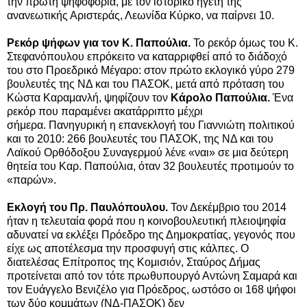
την πρώτη ψηφοφορία, με τον ιστορικό ηγέτη της
ανανεωτικής Αριστεράς, Λεωνίδα Κύρκο, να παίρνει 10.
Ρεκόρ ψήφων για τον Κ. Παπούλια.
Το ρεκόρ όμως του Κ.
Στεφανόπουλου επρόκειτο να καταρριφθεί από το διάδοχό
του στο Προεδρικό Μέγαρο: στον πρώτο εκλογικό γύρο 279
βουλευτές της ΝΔ και του ΠΑΣΟΚ, μετά από πρόταση του
Κώστα Καραμανλή, ψηφίζουν τον
Κάρολο Παπούλια.
Ένα
ρεκόρ που παραμένει ακατάρριπτο μέχρι
σήμερα. Πανηγυρική η επανεκλογή του Γιαννιώτη πολιτικού
και το 2010: 266 βουλευτές του ΠΑΣΟΚ, της ΝΔ και του
Λαϊκού Ορθόδοξου Συναγερμού λένε «ναι» σε μια δεύτερη
θητεία του Καρ. Παπούλια, όταν 32 βουλευτές προτιμούν το
«παρών».
Εκλογή του Πρ. Παυλόπουλου.
Τον Δεκέμβριο του 2014
ήταν η τελευταία φορά που η κοινοβουλευτική πλειοψηφία
αδυνατεί να εκλέξει Πρόεδρο της Δημοκρατίας, γεγονός που
είχε ως αποτέλεσμα την προσφυγή στις κάλπες. Ο
διατελέσας Επίτροπος της Κομισιόν, Σταύρος Δήμας
προτείνεται από τον τότε πρωθυπουργό Αντώνη Σαμαρά και
τον Ευάγγελο Βενιζέλο για Πρόεδρος, ωστόσο οι 168 ψήφοι
των δύο κομμάτων (ΝΔ-ΠΑΣΟΚ) δεν