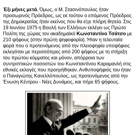
Έξι μήνες μετά.
Όμως, ο Μ. Στασινόπουλος ήταν
προσωρινός Πρόεδρος, ως εκ τούτου ο επόμενος Πρόεδρος
της Δημοκρατίας ήταν εκείνος που θα είχε πλήρη θητεία. Στις
19 Ιουνίου 1975 η Βουλή των Ελλήνων εκλέγει ως Πρώτο
Πολίτη της χώρας τον ακαδημαϊκό
Κωνσταντίνο Τσάτσο
με
210 ψήφους (στην πρώτη ψηφοφορία). Ήταν η τελευταία
φορά που ο προτεινόμενος από την πλειοψηφία υποψήφιος
εκλεγόταν με περισσότερες από 200 ψήφους με τη στήριξη
του πρώτου κόμματος και μόνον, απόρροια των
συντριπτικών ποσοστών του Κωνσταντίνου Καραμανλή στις
εθνικές εκλογές που προηγήθηκαν. Ανθυποψήφιός του ήταν
ο Παναγιώτης Κανελλόπουλος, ως προτεινόμενος από την
Ένωση Κέντρου - Νέες Δυνάμεις, και πήρε 65 ψήφους.