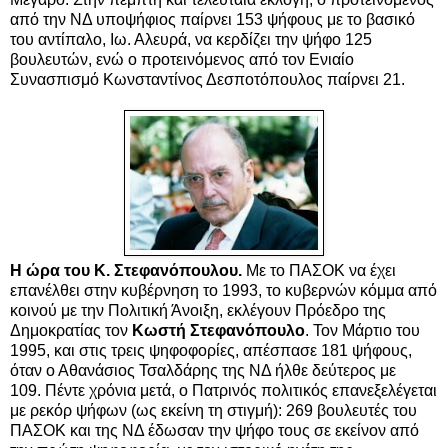
από την ΝΔ υποψήφιος παίρνει 153 ψήφους με το βασικό
του αντίπαλο, Ιω. Αλευρά, να κερδίζει την ψήφο 125
βουλευτών, ενώ ο προτεινόμενος από τον Ενιαίο
Συνασπισμό Κωνσταντίνος Δεσποτόπουλος παίρνει 21.
Η ώρα του Κ. Στεφανόπουλου.
Με το ΠΑΣΟΚ να έχει
επανέλθει στην κυβέρνηση το 1993, το κυβερνών κόμμα από
κοινού με την Πολιτική Άνοιξη, εκλέγουν Πρόεδρο της
Δημοκρατίας τον
Κωστή Στεφανόπουλο
. Τον Μάρτιο του
1995, και στις τρεις ψηφοφορίες, απέσπασε 181 ψήφους,
όταν ο Αθανάσιος Τσαλδάρης της ΝΔ ήλθε δεύτερος με
109. Πέντε χρόνια μετά, ο Πατρινός πολιτικός επανεξελέγεται
με ρεκόρ ψήφων (ως εκείνη τη στιγμή): 269 βουλευτές του
ΠΑΣΟΚ και της ΝΔ έδωσαν την ψήφο τους σε εκείνον από