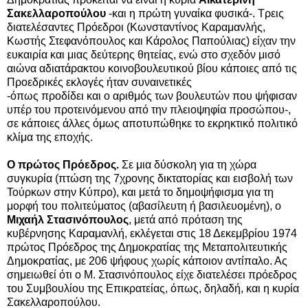
Σακελλαροπούλου
-και η πρώτη γυναίκα φυσικά-. Τρεις
διατελέσαντες Πρόεδροι (Κωνσταντίνος Καραμανλής,
Κωστής Στεφανόπουλος και Κάρολος Παπούλιας) είχαν την
ευκαιρία και μιας δεύτερης θητείας, ενώ στο σχεδόν μισό
αιώνα αδιατάρακτου κοινοβουλευτικού βίου κάποιες από τις
Προεδρικές εκλογές ήταν συναινετικές
-όπως προδίδει και ο αριθμός των βουλευτών που ψήφισαν
υπέρ του προτεινόμενου από την πλειοψηφία προσώπου-,
σε κάποιες άλλες όμως αποτυπώθηκε το εκρηκτικό πολιτικό
κλίμα της εποχής.
Ο πρώτος Πρόεδρος.
Σε μια δύσκολη για τη χώρα
συγκυρία (πτώση της 7χρονης δικτατορίας και εισβολή των
Τούρκων στην Κύπρο), και μετά το δημοψήφισμα για τη
μορφή του πολιτεύματος (αβασίλευτη ή βασιλευομένη), ο
Μιχαήλ Στασινόπουλος
, μετά από πρόταση της
κυβέρνησης Καραμανλή, εκλέγεται στις 18 Δεκεμβρίου 1974
πρώτος Πρόεδρος της Δημοκρατίας της Μεταπολιτευτικής
Δημοκρατίας, με 206 ψήφους χωρίς κάποιον αντίπαλο. Ας
σημειωθεί ότι ο Μ. Στασινόπουλος είχε διατελέσει πρόεδρος
του Συμβουλίου της Επικρατείας, όπως, δηλαδή, και η κυρία
Σακελλαροπούλου.