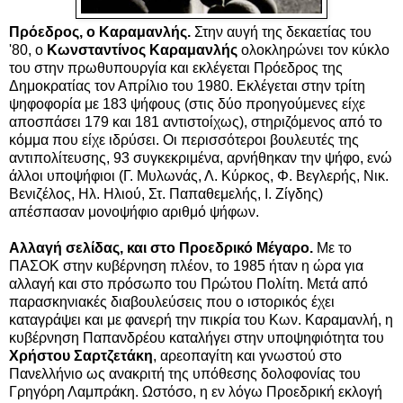
Πρόεδρος, ο Καραμανλής.
Στην αυγή της δεκαετίας του
'80, ο
Κωνσταντίνος Καραμανλής
ολοκληρώνει τον κύκλο
του στην πρωθυπουργία και εκλέγεται Πρόεδρος της
Δημοκρατίας τον Απρίλιο του 1980. Εκλέγεται στην τρίτη
ψηφοφορία με 183 ψήφους (στις δύο προηγούμενες είχε
αποσπάσει 179 και 181 αντιστοίχως), στηριζόμενος από το
κόμμα που είχε ιδρύσει. Οι περισσότεροι βουλευτές της
αντιπολίτευσης, 93 συγκεκριμένα, αρνήθηκαν την ψήφο, ενώ
άλλοι υποψήφιοι (Γ. Μυλωνάς, Λ. Κύρκος, Φ. Βεγλερής, Νικ.
Βενιζέλος, Ηλ. Ηλιού, Στ. Παπαθεμελής, Ι. Ζίγδης)
απέσπασαν μονοψήφιο αριθμό ψήφων.
Αλλαγή σελίδας, και στο Προεδρικό Μέγαρο.
Με το
ΠΑΣΟΚ στην κυβέρνηση πλέον, το 1985 ήταν η ώρα για
αλλαγή και στο πρόσωπο του Πρώτου Πολίτη. Μετά από
παρασκηνιακές διαβουλεύσεις που ο ιστορικός έχει
καταγράψει και με φανερή την πικρία του Κων. Καραμανλή, η
κυβέρνηση Παπανδρέου καταλήγει στην υποψηφιότητα του
Χρήστου Σαρτζετάκη
, αρεοπαγίτη και γνωστού στο
Πανελλήνιο ως ανακριτή της υπόθεσης δολοφονίας του
Γρηγόρη Λαμπράκη. Ωστόσο, η εν λόγω Προεδρική εκλογή