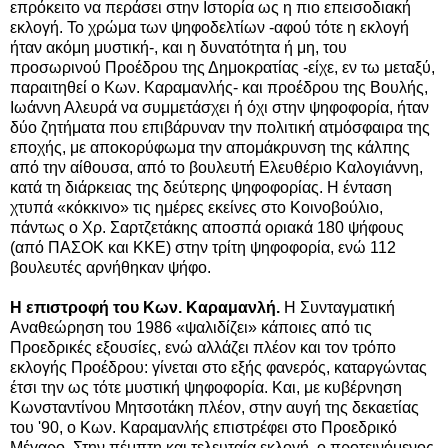
επρόκειτο να περάσει στην Ιστορία ως η πιο επεισοδιακή
εκλογή. Το χρώμα των ψηφοδελτίων -αφού τότε η εκλογή
ήταν ακόμη μυστική-, και η δυνατότητα ή μη, του
προσωρινού Προέδρου της Δημοκρατίας -είχε, εν τω μεταξύ,
παραιτηθεί ο Κων. Καραμανλής- και προέδρου της Βουλής,
Ιωάννη Αλευρά να συμμετάσχει ή όχι στην ψηφοφορία, ήταν
δύο ζητήματα που επιβάρυναν την πολιτική ατμόσφαιρα της
εποχής, με αποκορύφωμα την απομάκρυνση της κάλπης
από την αίθουσα, από το βουλευτή Ελευθέριο Καλογιάννη,
κατά τη διάρκειας της δεύτερης ψηφοφορίας. Η ένταση
χτυπά «κόκκινο» τις ημέρες εκείνες στο Κοινοβούλιο,
πάντως ο Χρ. Σαρτζετάκης αποσπά οριακά 180 ψήφους
(από ΠΑΣΟΚ και ΚΚΕ) στην τρίτη ψηφοφορία, ενώ 112
βουλευτές αρνήθηκαν ψήφο.
Η επιστροφή του Κων. Καραμανλή.
Η Συνταγματική
Αναθεώρηση του 1986 «ψαλιδίζει» κάποιες από τις
Προεδρικές εξουσίες, ενώ αλλάζει πλέον και τον τρόπο
εκλογής Προέδρου: γίνεται στο εξής φανερός, καταργώντας
έτσι την ως τότε μυστική ψηφοφορία. Και, με κυβέρνηση
Κωνσταντίνου Μητσοτάκη πλέον, στην αυγή της δεκαετίας
του '90, ο Κων. Καραμανλής επιστρέφει στο Προεδρικό
Μέγαρο. Στην πέμπτη και τελευταία εκλογή, ο προτεινόμενος