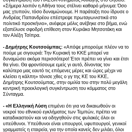
«Σήμερα λοιπόν η Αθήνα τους στέλνει καθαρό μήνυμα: Όσο
μας χτυπούν, τόσο δυναμώνουμε. Η παράταξη που ίδρυσε ο
Ανδρέας Παπανδρέου επέστρεψε πρωταγωνιστικά στο
πολιτικό προσκήνιο», ανέφερε μόλις ανέβηκε στο βήμα, ενώ
εξαπέλυσε σφοδρή επίθεση στον Κυριάκο Μητσοτάκη και
τον Αλέξη Τσίπρα.
- Δημήτρης Κουτσούμπας:
«Απόψε μπορούμε πλέον να το
πούμε με σιγουριά: Την Κυριακή το ΚΚΕ μπορεί να
δυναμώσει ακόμα περισσότερο! Έτσι πρέπει να γίνει και έτσι
θα γίνει. Θα φροντίσουμε εμείς γι αυτό, δίνοντας τον
καλύτερο μας εαυτό τις επόμενες μέρες και ώρες μέχρι να
κλείσει η κάλπη» τόνισε χθες ο γγ της ΚΕ του ΚΚΕ,
Δημήτρης Κουτσούμπας, στην ομιλία του στην πολύ μεγάλη
κεντρική προεκλογική συγκέντρωση του κόμματος στο
Σύνταγμα.
- «Η Ελληνική Λύση
επιμένει ότι για να δικαιωθούν οι
νεκροί του εθνικού εγκλήματος των Τεμπών, πρέπει να
καταδικαστούν και να οδηγηθούν στις φυλακές όλοι οι
υπεύθυνοι. Υπεύθυνοι είναι υπουργοί, υφυπουργοί, γενικοί
γραμματείς η εταιρεία, για την οποία κανείς δεν μιλάει, όλοι