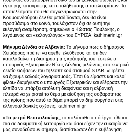
έγκαιρης καταγραφής και επαλήθευσης αποτελεσμάτων. Τα
αποτελέσματα που θα συγκεντρώνονται στην
Κουμουνδούρου δεν θα μεταδίδονται, δεν θα είναι
προσβάσιμα στο κοινό, τουλάχιστον όχι σε αυτή την
εκλογική αναμέτρηση, σημειώνει ο Κώστας Πουλάκης, ο
λεγόμενος και «εκλογολόγος» του ΣΥΡΙΖΑ. kathimerini.gr
Μήνυμα Δένδια σε Αλβανία:
Το μήνυμα πως ο δήμαρχος
Χειμάρρας πρέπει να αφεθεί ελεύθερος και ότι δεν
καταλαβαίνει τη διατήρηση της κράτησής του, έστειλε ο
υπουργός Εξωτερικών Νίκος Δένδιας μιλώντας στο κεντρικό
δελτίο ειδήσεων του τηλεοπτικού σταθμού STAR. «Πρέπει
να έχουμε καλούς λογαριασμούς. Έτσι θα είμαστε και καλοί
φίλοι» διαμήνυσε ο υπουργός Εξωτερικών και εξέφρασε την
ελπίδα να υπάρξει απόλυτη διαφάνεια και η αλβανική
πλευρά να χειριστεί το θέμα με αίσθηση της σοβαρότητας
της κρίσης που αυτό το θέμα μπορεί να δημιουργήσει στις
ελληνοαλβανικές σχέσεις. kathimerini.gr
«Το μετρό Θεσσαλονίκης,
το πολύπαθο αυτό έργο, τίθεται
πια σε δοκιμαστική λειτουργία και όσοι είχαν την ευκαιρία να
μας συνοδεύσουν σήμερα, διαπίστωσαν ότι η κυβέρνηση