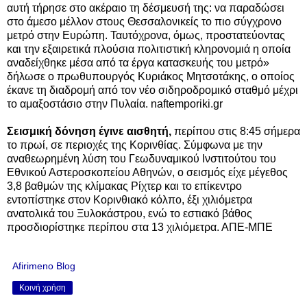
αυτή τήρησε στο ακέραιο τη δέσμευσή της: να παραδώσει
στο άμεσο μέλλον στους Θεσσαλονικείς το πιο σύγχρονο
μετρό στην Ευρώπη. Ταυτόχρονα, όμως, προστατεύοντας
και την εξαιρετικά πλούσια πολιτιστική κληρονομιά η οποία
αναδείχθηκε μέσα από τα έργα κατασκευής του μετρό»
δήλωσε ο πρωθυπουργός Κυριάκος Μητσοτάκης, ο οποίος
έκανε τη διαδρομή από τον νέο σιδηροδρομικό σταθμό μέχρι
το αμαξοστάσιο στην Πυλαία. naftemporiki.gr
Σεισμική δόνηση έγινε αισθητή,
περίπου στις 8:45 σήμερα
το πρωί, σε περιοχές της Κορινθίας. Σύμφωνα με την
αναθεωρημένη λύση του Γεωδυναμικού Ινστιτούτου του
Εθνικού Αστεροσκοπείου Αθηνών, ο σεισμός είχε μέγεθος
3,8 βαθμών της κλίμακας Ρίχτερ και το επίκεντρο
εντοπίστηκε στον Κορινθιακό κόλπο, έξι χιλιόμετρα
ανατολικά του Ξυλοκάστρου, ενώ το εστιακό βάθος
προσδιορίστηκε περίπου στα 13 χιλιόμετρα. ΑΠΕ-ΜΠΕ
Afirimeno Blog
Κοινή χρήση