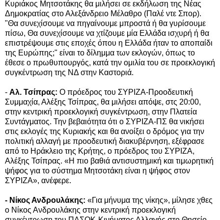
Κυριάκος Μητσοτάκης θα μιλήσει σε εκδήλωση της Νέας
Δημοκρατίας στο Αλεξάνδρειο Μέλαθρο (Παλέ ντε Σπορ).
"Θα συνεχίσουμε να πηγαίνουμε μπροστά ή θα γυρίσουμε
πίσω, Θα συνεχίσουμε να χτίζουμε μία Ελλάδα ισχυρή ή θα
επιστρέψουμε στις εποχές όπου η Ελλάδα ήταν το αποπαίδι
της Ευρώπης;" είναι το δίλημμα των εκλογών, όπως το
έθεσε ο πρωθυπουργός, κατά την ομιλία του σε προεκλογική
συγκέντρωση της ΝΔ στην Καστοριά.
-
Αλ. Τσίπρας:
Ο πρόεδρος του ΣΥΡΙΖΑ-Προοδευτική
Συμμαχία, Αλέξης Τσίπρας, θα μιλήσει απόψε, στς 20:00,
στην κεντρική προεκλογική συγκέντρωση, στην Πλατεία
Συντάγματος. Την βεβαιότητα ότι ο ΣΥΡΙΖΑ-ΠΣ θα νικήσει
στις εκλογές της Κυριακής και θα ανοίξει ο δρόμος για την
πολιτική αλλαγή με προοδευτική διακυβέρνηση, εξέφρασε
από το Ηράκλειο της Κρήτης, ο πρόεδρος του ΣΥΡΙΖΑ,
Αλέξης Τσίπρας. «Η πιο βαθιά αντισυστημική και τιμωρητική
ψήφος για το σύστημα Μητσοτάκη είναι η ψήφος στον
ΣΥΡΙΖΑ», ανέφερε.
- Νίκος Ανδρουλάκης:
«Για μήνυμα της νίκης», μίλησε χθες
ο Νίκος Ανδρουλάκης στην κεντρική προεκλογική
συγκέντρωση του ΠΑΣΟΚ-Κινήματος Αλλαγής στο Θησείο.