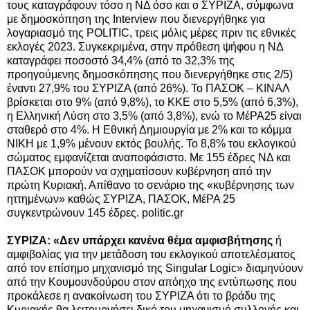
τους καταγράφουν τόσο η ΝΔ όσο και ο ΣΥΡΙΖΑ, σύμφωνα
με δημοσκόπηση της Interview που διενεργήθηκε για
λογαριασμό της POLITIC, τρεις μόλις μέρες πριν τις εθνικές
εκλογές 2023. Συγκεκριμένα, στην πρόθεση ψήφου η ΝΔ
καταγράφει ποσοστό 34,4% (από το 32,3% της
προηγούμενης δημοσκόπησης που διενεργήθηκε στις 2/5)
έναντι 27,9% του ΣΥΡΙΖΑ (από 26%). Το ΠΑΣΟΚ – ΚΙΝΑΛ
βρίσκεται στο 9% (από 9,8%), το ΚΚΕ στο 5,5% (από 6,3%),
η Ελληνική Λύση στο 3,5% (από 3,8%), ενώ το ΜέΡΑ25 είναι
σταθερό στο 4%. Η Εθνική Δημιουργία με 2% και το κόμμα
ΝΙΚΗ με 1,9% μένουν εκτός βουλής. Το 8,8% του εκλογικού
σώματος εμφανίζεται αναποφάσιστο. Με 155 έδρες ΝΔ και
ΠΑΣΟΚ μπορούν να σχηματίσουν κυβέρνηση από την
πρώτη Κυριακή. Απίθανο το σενάριο της «κυβέρνησης των
ηττημένων» καθώς ΣΥΡΙΖΑ, ΠΑΣΟΚ, ΜέΡΑ 25
συγκεντρώνουν 145 έδρες. politic.gr
ΣΥΡΙΖΑ: «Δεν υπάρχει κανένα θέμα αμφισβήτησης
ή
αμφιβολίας για την μετάδοση του εκλογικού αποτελέσματος
από τον επίσημο μηχανισμό της Singular Logic» διαμηνύουν
από την Κουμουνδούρου στον απόηχο της εντύπωσης που
προκάλεσε η ανακοίνωση του ΣΥΡΙΖΑ ότι το βράδυ της
Κυριακής θα λειτουργήσει δικό του μηχανισμό συλλογής και