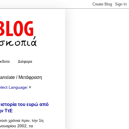
κδοτα
Διάφορα
ranslate / Μετάφραση
elect Language
▼
 ιστορία του ευρώ από
ην ΤτΕ
κοσι χρόνια πριν, την 1η
νουαρίου 2002, τα