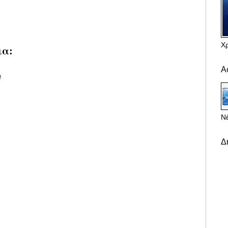
Χ
ια:
Α
υ
Νέ
Δ