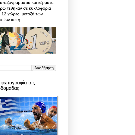
απεζογραμμάτια και κέρματα
υρώ τέθηκαν σε κυκλοφορία
 12 χώρες, μεταξύ των
οίων και η ...
 φωτογραφία της
βδομάδας