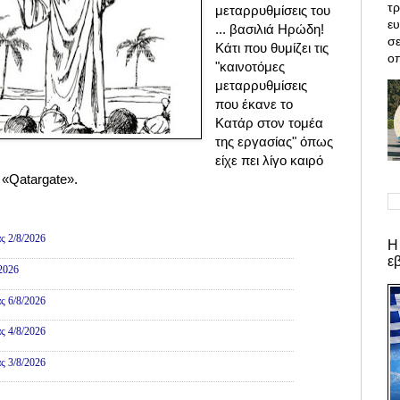
τρ
μεταρρυθμίσεις του
ε
... βασιλιά Ηρώδη!
σε
Κάτι που θυμίζει τις
οπ
"καινοτόμες
μεταρρυθμίσεις
που έκανε το
Κατάρ στον τομέα
της εργασίας" όπως
είχε πει λίγο καιρό
 «Qatargate».
ες
ς 2/8/2026
Η
ε
/2026
ς 6/8/2026
ς 4/8/2026
ς 3/8/2026