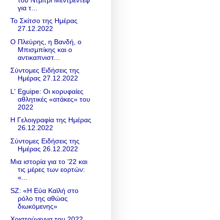
για τ...
Το Σκίτσο της Ημέρας
27.12.2022
Ο Πλεύρης, η Βανδή, ο
Μπισμπίκης και ο
αντικαπνιστ...
Σύντομες Ειδήσεις της
Ημέρας 27.12.2022
L' Eguipe: Οι κορυφαίες
αθλητικές «ατάκες» του
2022
Η Γελοιγραφία της Ημέρας
26.12.2022
Σύντομες Ειδήσεις της
Ημέρας 26.12.2022
Μια ιστορία για το ’22 και
τις μέρες των εορτών:
«...
SZ: «Η Εύα Καϊλή στο
ρόλο της αθώας
διωκόμενης»
Χριστούγεννα του 2022