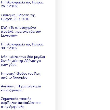
Η Γελοιογραφία της Ημέρας
26.7.2016
Σύντομες Ειδήσεις της
Ημέρας 26.7.2016
DW: «To αποτυχημένο
πραξικόπημα ενισχύει τον
Ερντογάν»
Η Γελοιογραφία της Ημέρας
30.7.2016
Ινδοί «έκλεισαν» δύο μεγάλα
ξενοδοχεία της Αθήνας για
έναν γάμο
Η ηρωική έξοδος του Άρη
από το Ναυαρίνο
Ανέκδοτα: Η χοντρή κυρία
και ο ζητιάνος
Σημαντικός ταφικός
περίβολος αποκαλύπτεται
στην Αμφίπολη