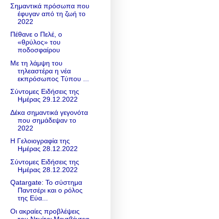
Σημαντικά πρόσωπα που
έφυγαν από τη ζωή το
2022
Πέθανε o Πελέ, ο
«θρύλος» του
ποδοσφαίρου
Με τη λάμψη του
τηλεαστέρα η νέα
εκπρόσωπος Τύπου ...
Σύντομες Ειδήσεις της
Ημέρας 29.12.2022
Δέκα σημαντικά γεγονότα
που σημάδεψαν το
2022
Η Γελοιoγραφία της
Ημέρας 28.12.2022
Σύντομες Ειδήσεις της
Ημέρας 28.12.2022
Qatargate: To σύστημα
Παντσέρι και ο ρόλος
της Εύα...
Οι ακραίες προβλέψεις
του Ντμίτρι Μεντβέντεφ