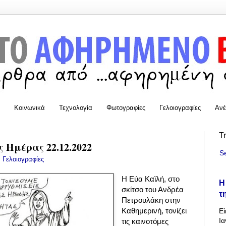
Κοινωνικά
Τεχνολογία
Φωτογραφίες
Γελοιογραφίες
Ανέ
T
 Ημέρας 22.12.2022
S
:
Γελοιογραφίες
Η Εύα Καϊλή, στο
Η
σκίτσο του Ανδρέα
τ
Πετρουλάκη στην
Καθημερινή, τονίζει
Εί
Ια
τις καινοτόμες