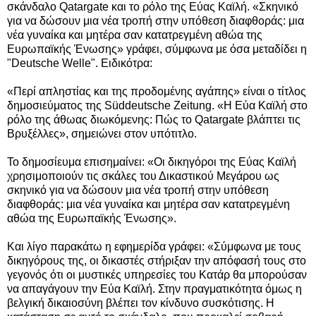
σκάνδαλο Qatargate και το ρόλο της Εύας Καϊλή. «Σκηνικό
για να δώσουν μια νέα τροπή στην υπόθεση διαφθοράς: μια
νέα γυναίκα και μητέρα σαν κατατρεγμένη αθώα της
Ευρωπαϊκής Ένωσης» γράφει, σύμφωνα με όσα μεταδίδει η
"Deutsche Welle". Ειδικότρα:
«Περί απληστίας και της προδομένης αγάπης» είναι ο τίτλος
δημοσιεύματος της Süddeutsche Zeitung. «Η Εύα Καϊλή στο
ρόλο της άθωας διωκόμενης: Πώς το Qatargate βλάπτει τις
Βρυξέλλες», σημειώνει στον υπότιτλο.
Το δημοσίευμα επισημαίνει:
«Οι δικηγόροι της Εύας Καϊλή
χρησιμοποιούν τις σκάλες του Δικαστικού Μεγάρου ως
σκηνικό για να δώσουν μια νέα τροπή στην υπόθεση
διαφθοράς: μια νέα γυναίκα και μητέρα σαν κατατρεγμένη
αθώα της Ευρωπαϊκής Ένωσης».
Και λίγο παρακάτω η εφημερίδα γράφει: «Σύμφωνα με τους
δικηγόρους της, οι δικαστές στήριξαν την απόφασή τους στο
γεγονός ότι οι μυστικές υπηρεσίες του Κατάρ θα μπορούσαν
να απαγάγουν την Εύα Καϊλή. Στην πραγματικότητα όμως η
βελγική δικαιοσύνη βλέπει τον κίνδυνο συσκότισης. Η