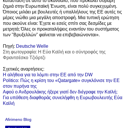
κατάσταση σε αυτό το σκάνδαλο, που προκαλεί σοβαρή
ζημιά στην Ευρωπαϊκή Ένωση, είναι πολύ συγκεχυμένη.
Όποιος μιλάει με βουλευτές ή υπαλλήλους της ΕΕ αυτές τις
μέρες νιώθει μια μεγάλη αποστροφή. Μια τυπική ερώτηση
που ακούνε είναι: Έχετε κι εσείς σπίτι σας δεσμίδες με
μετρητά; Όλες οι προκαταλήψεις εναντίον του συστήματος
των "Βρυξελλών" φαίνεται να επιβεβαιώνονται».
Πηγή:
Deutsche Welle
Στη φωτογραφία: H Εύα Καϊλή και ο σύντροφός της
Φραντσέσκο Τζιόρτζι
Σχετικές αναρτήσεις:
Η αλήθεια για τα λόμπι στην ΕΕ από την DW
Politico: Πώς η κρίση του «Qatargate» συγκλόνισε την ΕΕ
στον πυρήνα της
Αφού ο Ανδρουλάκης ήξερε γιατί δεν διέγραφε την Καϊλή;
Για υπόθεση διαφθοράς συνελήφθη η Ευρωβουλευτής Εύα
Καϊλή
Afirimeno Blog