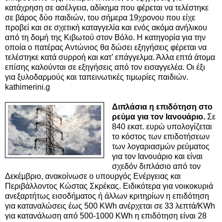
κατάχρηση σε ασέλγεια, αδίκημα που φέρεται να τελέστηκε
σε βάρος δύο παιδιών, του σήμερα 19χρονου που είχε
προβεί και σε σχετική καταγγελία και ενός ακόμα ανήλικου
από τη δομή της Κιβωτού στον Βόλο. Η κατηγορία για την
οποία ο πατέρας Αντώνιος θα δώσει εξηγήσεις φέρεται να
τελέστηκε κατά συρροή και κατ’ επάγγελμα. Άλλα επτά άτομα
επίσης καλούνται σε εξηγήσεις από τον εισαγγελέα. Οι έξι
για ξυλοδαρμούς και ταπεινωτικές τιμωρίες παιδιών.
kathimerini.g
Διπλάσια η επιδότηση στο
ρεύμα για τον Ιανουάριο.
Σε
840 εκατ. ευρώ υπολογίζεται
το κόστος των επιδοτήσεων
των λογαριασμών ρεύματος
για τον Ιανουάριο και είναι
σχεδόν διπλάσιο από τον
Δεκέμβριο, ανακοίνωσε ο υπουργός Ενέργειας και
Περιβάλλοντος Κώστας Σκρέκας. Ειδικότερα για νοικοκυριά
ανεξαρτήτως εισοδήματος ή άλλων κριτηρίων η επιδότηση
για καταναλώσεις έως 500 KWh
ανέρχεται σε 33 λεπτά/KWh
για κατανάλωση από 500-1000 KWh η επιδότηση είναι 28