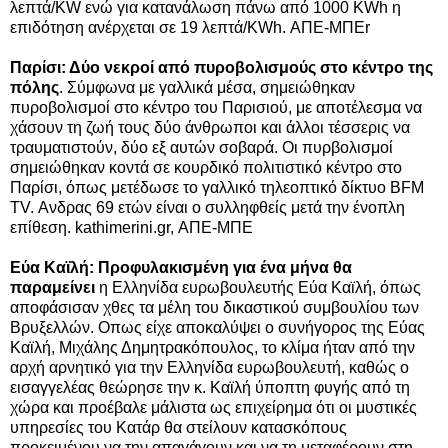
λεπτά/KW ενώ για κατανάλωση πάνω από 1000 KWh η
επιδότηση ανέρχεται σε 19 λεπτά/KWh. ΑΠΕ-ΜΠΕr
Παρίσι: Δύο νεκροί από πυροβολισμούς στο κέντρο της
πόλης
. Σύμφωνα με γαλλικά μέσα, σημειώθηκαν
πυροβολισμοί στο κέντρο του Παρισιού, με αποτέλεσμα να
χάσουν τη ζωή τους δύο άνθρωποι και άλλοι τέσσερις να
τραυματιστούν, δύο εξ αυτών σοβαρά. Οι πυρβολισμοί
σημειώθηκαν κοντά σε κουρδικό πολιτιστικό κέντρο στο
Παρίσι, όπως μετέδωσε το γαλλικό τηλεοπτικό δίκτυο BFM
TV. Ανδρας 69 ετών είναι ο συλληφθείς μετά την ένοπλη
επίθεση. kathimerini.gr, ΑΠΕ-ΜΠΕ
Εύα Καϊλή: Προφυλακισμένη για ένα μήνα θα
παραμείνει
η Ελληνίδα ευρωβουλευτής Εύα Καϊλή, όπως
αποφάσισαν χθες τα μέλη του δικαστικού συμβουλίου των
Βρυξελλών. Οπως είχε αποκαλύψει ο συνήγορος της Eύας
Καϊλή, Μιχάλης Δημητρακόπουλος, το κλίμα ήταν από την
αρχή αρνητικό για την Ελληνίδα ευρωβουλευτή, καθώς ο
εισαγγελέας θεώρησε την κ. Καϊλή ύποπτη φυγής από τη
χώρα και προέβαλε μάλιστα ως επιχείρημα ότι οι μυστικές
υπηρεσίες του Κατάρ θα στείλουν κατασκόπους
προκειμένου να την απαγάγουν και να τη μεταφέρουν στη