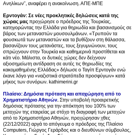
Ανηλίκων", αναφέρει η ανακοίνωση. ΑΠΕ-ΜΠΕ
Ερντογάν: Σε νέες προκλητικές δηλώσεις κατά της
χώρας μας
προχώρησε ο πρόεδρος της Τουρκίας,
κατηγορώντας την Ελλάδα για θηριωδία και βασανισμούς σε
βάρος των μεταναστών μουσουλμάνων. «Τρυπούν τα
φουσκωτά των μεταναστών και τα βυθίζουν στη θάλασσα,
βασανίζουν τους μετανάστες, τους ξεγυμνώνουν, τους
σπρώχνουν στην Τουρκία και καθημερινά προστίθεται και
κάτι νέο. Μάλιστα, οι δυτικές χώρες δεν δείχνουν
αξιοσημείωτη αντίδραση σε αυτές τις θηριωδίες της
κακομαθημένης Ελλάδας» δήλωσε ο Ταγίπ Ερντογάν ενώ
έκανε λόγο για «ναζιστικά στρατόπεδα προσφύγων» κατά
μήκος των συνόρων. kathimerini.gr
Πλαίσιο: Δημόσια πρόταση και αποχώρηση από το
Χρηματιστήριο Αθηνών
.
Στην υποβολή προαιρετικής
δημόσιας πρότασης για την απόκτηση του 100% των
μετοχών της εταιρείας με στόχο τη διαγραφή των μετοχών
από το Χρηματιστήριο Αθηνών, προχώρησαν χθες
(22/12/2022) αργά το απόγευμα ο πρόεδρος της Πλαίσιο
Computers, Γιώργος Γεράρδος και ο διευθύνων σύμβουλος,