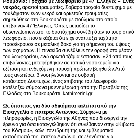
Ρουμανία: Τροχαίο με λεωφορείο με 47 Έλληνες
– Ένας
νεκρός
, αρκετοί τραυματίες.
Σοβαρό τροχαίο δυστύχημα με
τουλάχιστον έναν νεκρό και αρκετούς τραυματίες
σημειώθηκε στο Βουκουρέστι με πούλμαν στο οποίο
επέβαιναν 47 Έλληνες. Όπως μεταδίδει το
observatornews.ro, το δυστύχημα συνέβη όταν το τουριστικό
λεωφορείο, που εικάζεται ότι είχε αναπτύξει ταχύτητα,
προσέκρουσε σε μεταλική δοκό για τη σήμανση του ύψους
των οχημάτων. Η πινακίδα συνέθλιψε την οροφή στο μέσον
του λεωφορείου,
ενώ αρκετά τζάμια έσπασαν. «24 από τους
επιβαίνοντες μεταφέρθηκαν σε τοπικά νοσοκομεία για
εξέταση και ενδεχόμενη παροχή πρώτων βοηθειών.Από
τους ανωτέρω, 3 νοσηλεύονται σε σοβαρή
κατάσταση.Δυστυχώς, ένας επιβάτης του λεωφορείο
κατέληξε» σύμφωνα με ενημέρωση από την Πρεσβεία της
Ελλάδας στο Βουκουρέστι. kathimerini.gr
Ως ύποπτος για δύο αδικήματα καλείται από την
Εισαγγελία ο πατέρας Αντώνιος
.
Σύμφωνα με
πληροφορίες, η Εισαγγελία της Αθήνας που διενεργεί την
έρευνα για όσα καταγγέλθηκαν ότι συνέβαιναν στην «Κιβωτό
του Κόσμου», καλεί τον ιδρυτή της και εμβληματικό
εκπρόσωπό της, πατέρα Αντώνιο, σε εξηγήσεις για