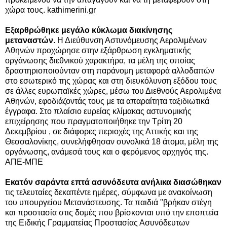
χώρα τους. kathimerini.gr
Εξαρθρώθηκε μεγάλο κύκλωμα διακίνησης
μεταναστών.
Η Διεύθυνση Αστυνόμευσης Αερολιμένων
Αθηνών προχώρησε στην εξάρθρωση εγκληματικής
οργάνωσης διεθνικού χαρακτήρα, τα μέλη της οποίας
δραστηριοποιούνταν στη παράνομη μεταφορά αλλοδαπών
στο εσωτερικό της χώρας και στη διευκόλυνση εξόδου τους
σε άλλες ευρωπαϊκές χώρες, μέσω του Διεθνούς Αερολιμένα
Αθηνών, εφοδιάζοντάς τους με τα απαραίτητα ταξιδιωτικά
έγγραφα. Στο πλαίσιο ευρείας κλίμακας αστυνομικής
επιχείρησης που πραγματοποιήθηκε την Τρίτη 20
Δεκεμβρίου , σε διάφορες περιοχές της Αττικής και της
Θεσσαλονίκης, συνελήφθησαν συνολικά 18 άτομα, μέλη της
οργάνωσης, ανάμεσά τους και ο φερόμενος αρχηγός της.
ΑΠΕ-ΜΠΕ
Εκατόν σαράντα επτά ασυνόδευτα ανήλικα διασώθηκαν
τις τελευταίες δεκαπέντε ημέρες, σύμφωνα με ανακοίνωση
του υπουργείου Μετανάστευσης. Τα παιδιά "βρήκαν στέγη
και προστασία στις δομές που βρίσκονται υπό την εποπτεία
της Ειδικής Γραμματείας Προστασίας Ασυνόδευτων