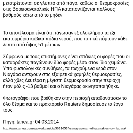
μετατρέπονται σε γλυπτό από πάγο, καθώς οι θερμοκρασίες
στις Βορειοανατολικές ΗΠΑ καταποντίζονται πολλούς
βαθμούς κάτω από το μηδέν.
Το αποτέλεσμα είναι ότι πάγωσαν εξ ολοκλήρου τα έξι
εκατομμύρια κυβικά πόδια νερού, που τυπικά πέφτουν κάθε
λεπτό από ύψος 51 μέτρων.
Σύμφωνα με τους επιστήμονες είναι σπάνιες οι φορές που οι
καταρράκτες παγώνουν δύο φορές μέσα στον ίδιο χειμώνα.
Υπό φυσιολογικές συνθήκες, τα τρεχούμενα νερά στον
Νιαγάρα αντέχουν στις εξαιρετικά χαμηλές θερμοκρασίες,
αλλά χθες Δευτέρα η μέγιστη θερμοκρασία στην περιοχή
ήταν μόλις -13 βαθμοί και ο Νιαγάρας ακινητοποιήθηκε.
Φωτογράφοι που βρέθηκαν στην περιοχή απαθανάτισαν το
όλο θέαμα και το πρακτορείο Reuters δημοσίευσε τα έργα
τους.
Πηγή:
tanea.gr 04.03.2014
http://www.tanea.gr/news/world/article/5093053/ksanapagwsan-oi-katarraktes-toy-niagara/