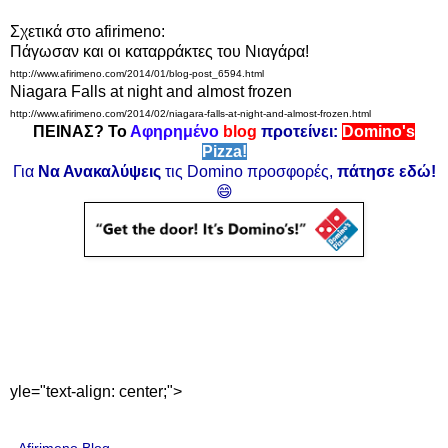
Σχετικά στο afirimeno:
Πάγωσαν και οι καταρράκτες του Νιαγάρα!
http://www.afirimeno.com/2014/01/blog-post_6594.html
Niagara Falls at night and almost frozen
http://www.afirimeno.com/2014/02/niagara-falls-at-night-and-almost-frozen.html
ΠΕΙΝΑΣ? Το
Αφηρημένο
blog
προτείνει:
Domino's
Pizza!
Για
Να Ανακαλύψεις
τις Domino προσφορές,
πάτησε εδώ!
😄
yle="text-align: center;">
Afirimeno Blog