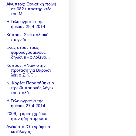
Αίγυπτος: Θανατική ποινή
σε 682 υποστηρικτές
του Μ...
Η Γελοιογραφία της
ημέρας 28.4.2014
Κύπρος: Σικέ πολιτικό
παιγνίδι
Ενας στους τρεις
φορολογούμενους
δηλώνει «φιλοξενο...
Κύπρος: «Ναι» στην
πρόταση για Βαρώσι
λέει ο Ζ.Κ.Γ...
Ν. Κορέα: Παραιτήθηκε ο
πρωθυπουργός λόγω
του πολύ...
Η Γελοιογραφία της
ημέρας 27.4.2014
2009, η κρίση χρέους
ήταν ήδη παρούσα
Ανέκδοτο: Ότι γράφει ο
κατάλογος