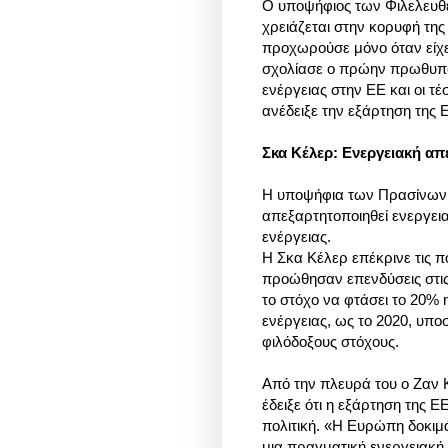
Ο υποψήφιος των Φιλελευθέ
χρειάζεται στην κορυφή της
προχωρούσε μόνο όταν είχε
σχολίασε ο πρώην πρωθυπου
ενέργειας στην ΕΕ και οι τ
ανέδειξε την εξάρτηση της
Σκα Κέλερ: Ενεργειακή α
Η υποψήφια των Πρασίνων,
απεξαρτητοποιηθεί ενεργει
ενέργειας.
Η Σκα Κέλερ επέκρινε τις π
προώθησαν επενδύσεις στις
το στόχο να φτάσει το 20%
ενέργειας, ως το 2020, υποσ
φιλόδοξους στόχους.
Από την πλευρά του ο Ζαν 
έδειξε ότι η εξάρτηση της Ε
πολιτική. «Η Ευρώπη δοκιμά
μια πραγματική ενεργειακή