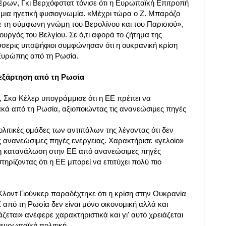
ρων, Γκι Βερχόφστατ τόνισε ότι η Ευρωπαϊκή Επιτροπή
 μια ηγετική φυσιογνωμία. «Μέχρι τώρα ο Ζ. Μπαρόζο
 τη σύμφωνη γνώμη του Βερολίνου και του Παρισιού»,
ργός του Βελγίου. Σε ό,τι αφορά το ζήτημα της
έσσερις υποψήφιοι συμφώνησαν ότι η ουκρανική κρίση
 Ευρώπης από τη Ρωσία.
πεξάρτηση από τη Ρωσία
 Σκα Κέλερ υπογράμμισε ότι η ΕΕ πρέπει να
ακά από τη Ρωσία, αξιοποιώντας τις ανανεώσιμες πηγές
ολιτικές ομάδες των αντιπάλων της λέγοντας ότι δεν
 ανανεώσιμες πηγές ενέργειας. Χαρακτήρισε «γελοίο»
 η κατανάλωση στην ΕΕ από ανανεώσιμες πηγές
τηρίζοντας ότι η ΕΕ μπορεί να επιτύχει πολύ πιο
Κλοντ Γιούνκερ παραδέχτηκε ότι η κρίση στην Ουκρανία
Ε από τη Ρωσία δεν είναι μόνο οικονομική αλλά και
ζεται» ανέφερε χαρακτηριστικά και γι' αυτό χρειάζεται
 ευρωπαϊκή πολιτική.