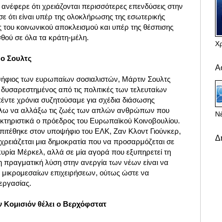
ανέφερε ότι χρειάζονται περισσότερες επενδύσεις στην
ε ότι είναι υπέρ της ολοκλήρωσης της εσωτερικής
 του κοινωνικού αποκλεισμού και υπέρ της θέσπισης
σθού σε όλα τα κράτη-μέλη.
Χ
 ο Σουλτς
Α
ψήφιος των ευρωπαίων σοσιαλιστών, Μάρτιν Σουλτς
ι δυσαρεστημένος από τις πολιτικές των τελευταίων
πέντε χρόνια συζητούσαμε για σχέδια διάσωσης
έλω να αλλάξω τις ζωές των απλών ανθρώπων που
Νέ
τηριστικά ο πρόεδρος του Ευρωπαϊκού Κοινοβουλίου.
επιτέθηκε στον υποψήφιο του ΕΛΚ, Ζαν Κλοντ Γιούνκερ,
Δ
 χρειάζεται μια δημοκρατία που να προσαρμόζεται σε
κυρία Μέρκελ, αλλά σε μία αγορά που εξυπηρετεί τη
η πραγματική λύση στην ανεργία των νέων είναι να
ων μικρομεσαίων επιχειρήσεων, ούτως ώστε να
εργασίας.
 Κομισιόν θέλει ο Βερχόφστατ