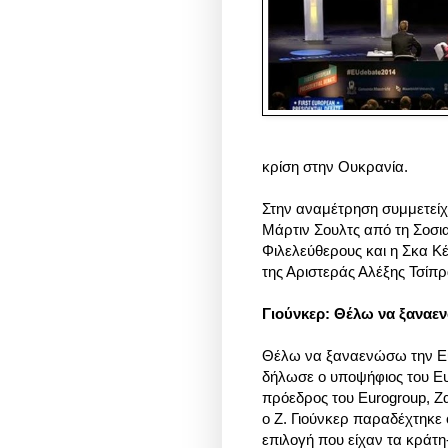
κρίση στην Ουκρανία.
Στην αναμέτρηση συμμετείχε
Μάρτιν Σουλτς από τη Σοσι
Φιλελεύθερους και η Σκα Κ
της Αριστεράς Αλέξης Τσί
Γιούνκερ: Θέλω να ξανα
Θέλω να ξαναενώσω την Ευ
δήλωσε ο υποψήφιος του Ε
πρόεδρος του Eurogroup, Z
ο Ζ. Γιούνκερ παραδέχτηκε 
επιλογή που είχαν τα κράτη