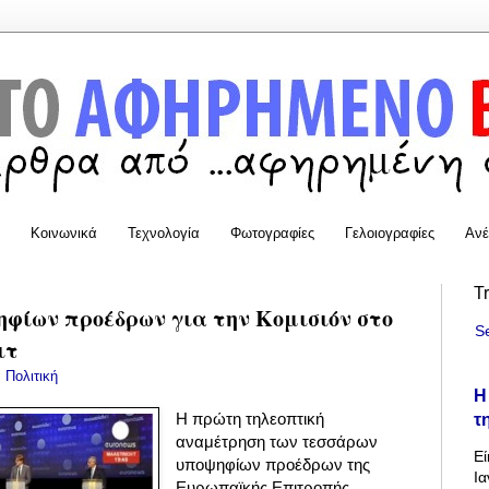
Κοινωνικά
Τεχνολογία
Φωτογραφίες
Γελοιογραφίες
Ανέ
T
ηφίων προέδρων για την Κομισιόν στο
S
ιτ
:
Πολιτική
Η
τ
Η πρώτη τηλεοπτική
αναμέτρηση των τεσσάρων
Εί
υποψηφίων προέδρων της
Ια
Ευρωπαϊκής Επιτροπής,