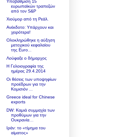
Υποβάθμιση 15
ευρωπαϊκών τραπεζών
από τον S&P
Χιούμορ από τη Ρεάλ.
Ανέκδοτο: Υπάρχουν και
χειρότερα!
Ολοκληρώθηκε η αύξηση
μετοχικού κεφαλαίου
της Euro...
Λούφαξε ο δήμαρχος
Η Γελοιογραφία της
ημέρας 29.4.2014
Οι θέσεις των υποψηφίων
προέδρων για την
Κομισιόν ...
Greece ideal for Chinese
exports
DW: Καμιά συμμαχία των
προθύμων για την
Ουκρανία…
Ιράν: το «τίμημα του
αίματος»