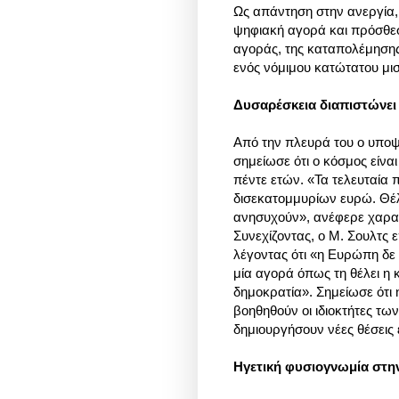
Ως απάντηση στην ανεργία, 
ψηφιακή αγορά και πρόσθεσ
αγοράς, της καταπολέμησης
ενός νόμιμου κατώτατου μι
Δυσαρέσκεια διαπιστώνει
Από την πλευρά του ο υπο
σημείωσε ότι ο κόσμος είνα
πέντε ετών. «Τα τελευταία 
δισεκατομμυρίων ευρώ. Θ
ανησυχούν», ανέφερε χαρακ
Συνεχίζοντας, ο Μ. Σουλτς 
λέγοντας ότι «η Ευρώπη δε
μία αγορά όπως τη θέλει η 
δημοκρατία». Σημείωσε ότι 
βοηθηθούν οι ιδιοκτήτες τ
δημιουργήσουν νέες θέσεις 
Ηγετική φυσιογνωμία στην