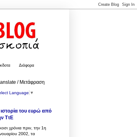
κδοτα
Διάφορα
ranslate / Μετάφραση
elect Language
▼
 ιστορία του ευρώ από
ην ΤτΕ
κοσι χρόνια πριν, την 1η
νουαρίου 2002, τα