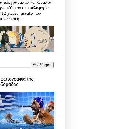
απεζογραμμάτια και κέρματα
υρώ τέθηκαν σε κυκλοφορία
 12 χώρες, μεταξύ των
οίων και η ...
 φωτογραφία της
βδομάδας