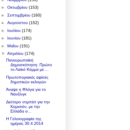
►
Οκτωβρίου
(153)
►
Σεπτεμβρίου
(160)
►
Αυγούστου
(152)
►
Ιουλίου
(174)
►
Ιουνίου
(181)
►
Μαΐου
(191)
▼
Απριλίου
(174)
Πανευρωπαϊκή
Δημοσκόπηση: Πρώτο
το Λαϊκό Κόμμα με ...
Πρωτοποριακές αφίσες
δημοτικών εκλογών
Άναψε η Φλόγα για το
Νανζίνγκ
Δεύτερο ντιμπέιτ για την
Κομισιόν, με την
Ελλάδα σ...
Η Γελοιογραφία της
ημέρας 30.4.2014