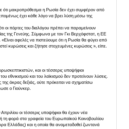
ε ότι μακροπρόθεσμα η Ρωσία δεν έχει συμφέρον από
επομένως έχει κάθε λόγο να βρει λύση μέσω της
τι οι πόρτες του διαλόγου πρέπει να παραμείνουν
ίας της Γενεύης. Σύμφωνα με τον Γκι Βερχόφστατ, η ΕΕ
 «Είναι αφελές να πιστεύουμε ότι η Ρωσία θα φύγει από
τεί κυρώσεις και ζήτησε στοχευμένες κυρώσεις », είπε.
υρωσκεπτικιστών, και οι τέσσερις υποψήφιοι
 του εθνικισμού και του λαϊκισμού δεν προτείνουν λύσεις.
ς της άκρας δεξιάς, ούτε πρόκειται να σχηματίσω
ωσε ο Γιούνκερ.
9 Απριλίου οι τέσσερις υποψήφιοι θα έχουν νέα
ή τη φορά στα γραφεία του Ευρωπαϊκού Κοινοβουλίου
(ώρα Ελλάδας) και η οποία θα αναμεταδοθεί ζωντανά