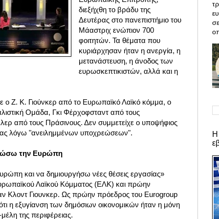
τρ
διεξήχθη το βράδυ της
ε
Δευτέρας στο πανεπιστήμιο του
σε
Μάαστριχ ενώπιον 700
οπ
φοιτητών. Τα θέματα που
κυριάρχησαν ήταν η ανεργία, η
μετανάστευση, η άνοδος των
ευρωσκεπτικιστών, αλλά και η
 ο Ζ. Κ. Γιούνκερ από το Ευρωπαϊκό Λαϊκό κόμμα, ο
αλιστική Ομάδα, Γκι Φέρχοφσταντ από τους
έλερ από τους Πράσινους. Δεν συμμετείχε ο υποψήφιος
πρας λόγω "ανειλημμένων υποχρεώσεων".
Η
ε
ενώσω την Ευρώπη
ρώπη και να δημιουργήσω νέες θέσεις εργασίας»
υρωπαϊκού Λαϊκού Κόμματος (ΕΛΚ) και πρώην
αν Κλοντ Γιουνκερ. Ως πρώην πρόεδρος του Eurogroup
ότι η εξυγίανση των δημόσιων οικονομικών ήταν η μόνη
-μέλη της περιφέρειας.