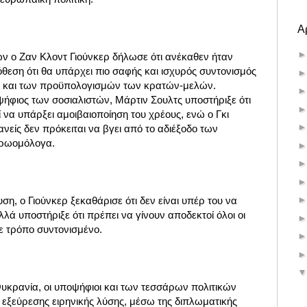
Α
 ο Ζαν Κλοντ Γιούνκερ δήλωσε ότι ανέκαθεν ήταν
θεση ότι θα υπάρχει πιο σαφής και ισχυρός συντονισμός
ν και των προϋπολογισμών των κρατών-μελών.
ψήφιος των σοσιαλιστών, Μάρτιν Σουλτς υποστήριξε ότι
να υπάρξει αμοιβαιοποίηση του χρέους, ενώ ο Γκι
νείς δεν πρόκειται να βγει από το αδιέξοδο των
υρωομόλογα.
ση, ο Γιούνκερ ξεκαθάρισε ότι δεν είναι υπέρ του να
λλά υποστήριξε ότι πρέπει να γίνουν αποδεκτοί όλοι οι
ε τρόπο συντονισμένο.
Ουκρανία, οι υποψήφιοι και των τεσσάρων πολιτικών
εξεύρεσης ειρηνικής λύσης, μέσω της διπλωματικής