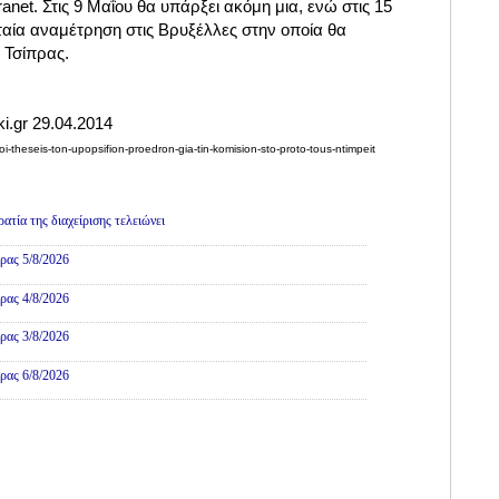
net. Στις 9 Μαΐου θα υπάρξει ακόμη μια, ενώ στις 15
υταία αναμέτρηση στις Βρυξέλλες στην οποία θα
 Τσίπρας.
i.gr 29.04.2014
oi-theseis-ton-upopsifion-proedron-gia-tin-komision-sto-proto-tous-ntimpeit
τία της διαχείρισης τελειώνει
ρας 5/8/2026
ρας 4/8/2026
ρας 3/8/2026
ρας 6/8/2026