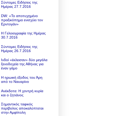
Σύντομες Ειδήσεις της
Ημέρας 27.7.2016
DW: «To αποτυχημένο
πραξικόπημα ενισχύει τον
Ερντογάν»
Η Γελοιογραφία της Ημέρας
30.7.2016
Σύντομες Ειδήσεις της
Ημέρας 26.7.2016
Ινδοί «έκλεισαν» δύο μεγάλα
ξενοδοχεία της Αθήνας για
έναν γάμο
Η ηρωική έξοδος του Άρη
από το Ναυαρίνο
Ανέκδοτα: Η χοντρή κυρία
και ο ζητιάνος
Σημαντικός ταφικός
περίβολος αποκαλύπτεται
στην Αμφίπολη